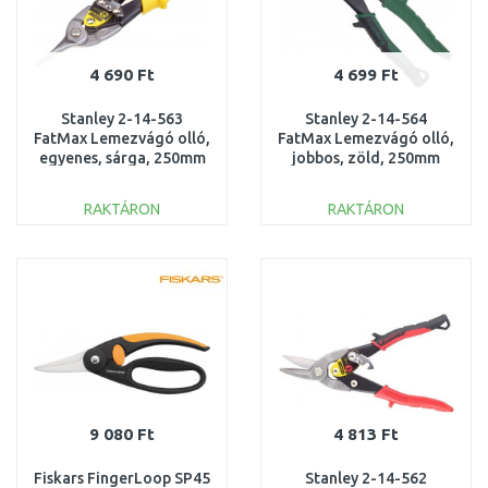
4 690 Ft
4 699 Ft
Stanley 2-14-563
Stanley 2-14-564
FatMax Lemezvágó olló,
FatMax Lemezvágó olló,
egyenes, sárga, 250mm
jobbos, zöld, 250mm
RAKTÁRON
RAKTÁRON
KOSÁRBA
KOSÁRBA
Összehasonlítás
Összehasonlítás
9 080 Ft
4 813 Ft
Fiskars FingerLoop SP45
Stanley 2-14-562