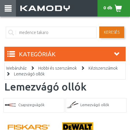
0 db
KERESÉS
KATEGÓRIÁK
Webáruház
Hobbi és szerszámok
Kéziszerszámok
Lemezvágó ollók
Lemezvágó ollók
Csapszegvágók
Lemezvágó ollók