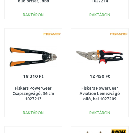
olló offset, jobb
1027214
1027210
RAKTÁRON
RAKTÁRON
KOSÁRBA
KOSÁRBA
Összehasonlítás
Összehasonlítás
18 310 Ft
12 450 Ft
Fiskars PowerGear
Fiskars PowerGear
Csapszegvágó, 36 cm
Aviation Lemezvágó
1027213
olló, bal 1027209
RAKTÁRON
RAKTÁRON
KOSÁRBA
KOSÁRBA
Összehasonlítás
Összehasonlítás