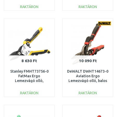
RAKTÁRON
RAKTÁRON
KOSÁRBA
KOSÁRBA
Összehasonlítás
Összehasonlítás
8 630 Ft
10 090 Ft
Stanley FMHT73756-0
DeWALT DWHT14673-0
FatMax Ergo
Aviation Ergo
Lemezvágó olló,
Lemezvágó olló, balos
egyenes, sárga, 250mm
RAKTÁRON
RAKTÁRON
KOSÁRBA
KOSÁRBA
Összehasonlítás
Összehasonlítás