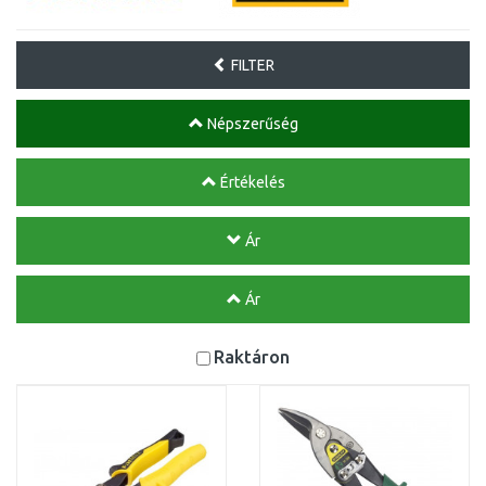
FILTER
Népszerűség
Értékelés
Ár
Ár
Raktáron