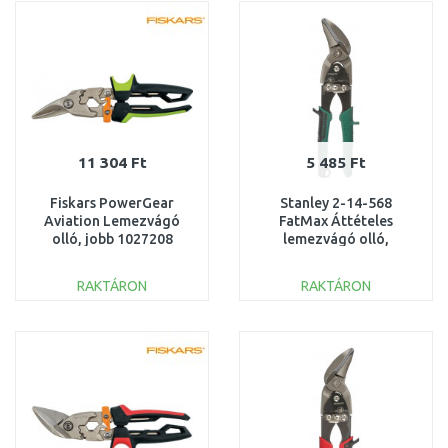
Összehasonlítás
Összehasonlítás
11 304 Ft
5 485 Ft
Fiskars PowerGear
Stanley 2-14-568
Aviation Lemezvágó
FatMax Áttételes
olló, jobb 1027208
lemezvágó olló,
hajlított, jobbos, zöld,
250mm
RAKTÁRON
RAKTÁRON
KOSÁRBA
KOSÁRBA
Összehasonlítás
Összehasonlítás