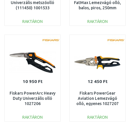
Univerzális metszőolló
FatMax Lemezvágó olló,
(111450) 1001533
balos, piros, 250mm
RAKTÁRON
RAKTÁRON
KOSÁRBA
KOSÁRBA
Összehasonlítás
Összehasonlítás
10 950 Ft
12 450 Ft
Fiskars PowerArc Heavy
Fiskars PowerGear
Duty Univerzális olló
Aviation Lemezvágó
1027206
olló, egyenes 1027207
RAKTÁRON
RAKTÁRON
KOSÁRBA
KOSÁRBA