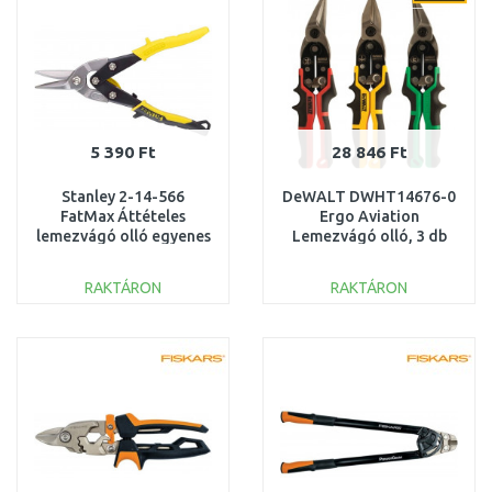
5 390 Ft
28 846 Ft
Stanley 2-14-566
DeWALT DWHT14676-0
FatMax Áttételes
Ergo Aviation
lemezvágó olló egyenes
Lemezvágó olló, 3 db
és hosszú vágásra
300mm
RAKTÁRON
RAKTÁRON
KOSÁRBA
KOSÁRBA
Összehasonlítás
Összehasonlítás