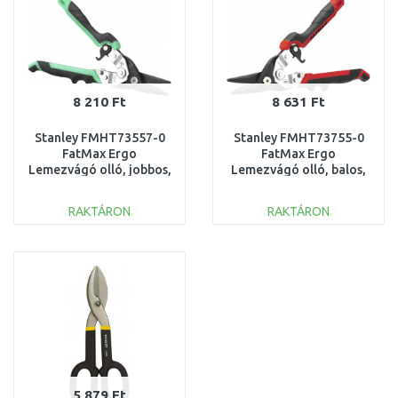
8 210 Ft
8 631 Ft
Stanley FMHT73557-0
Stanley FMHT73755-0
FatMax Ergo
FatMax Ergo
Lemezvágó olló, jobbos,
Lemezvágó olló, balos,
zöld, 250mm
piros, 250mm
RAKTÁRON
RAKTÁRON
KOSÁRBA
KOSÁRBA
Összehasonlítás
Összehasonlítás
5 879 Ft