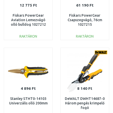
12 775 Ft
61 190 Ft
Fiskars PowerGear
Fiskars PowerGear
Aviation Lemezvágó
Csapszegvágó, 76cm
olló bulldog 1027212
1027215
RAKTÁRON
RAKTÁRON
KOSÁRBA
KOSÁRBA
Összehasonlítás
Összehasonlítás
4 896 Ft
8 140 Ft
Stanley STHT0-14103
DeWALT DWHT14687-0
Univerzális olló 200mm
Három pengés krimpelő
fogó