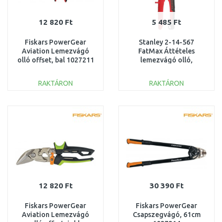
12 820 Ft
5 485 Ft
Fiskars PowerGear
Stanley 2-14-567
Aviation Lemezvágó
FatMax Áttételes
olló offset, bal 1027211
lemezvágó olló,
hajlított, balos, piros,
250mm
RAKTÁRON
RAKTÁRON
KOSÁRBA
KOSÁRBA
Összehasonlítás
Összehasonlítás
12 820 Ft
30 390 Ft
Fiskars PowerGear
Fiskars PowerGear
Aviation Lemezvágó
Csapszegvágó, 61cm