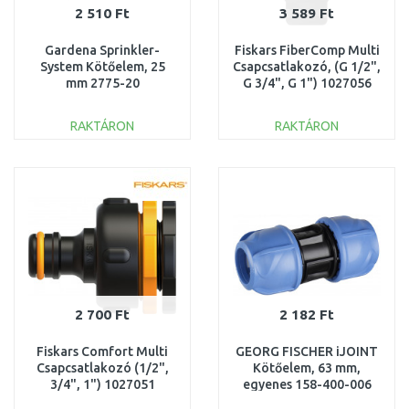
2 510 Ft
3 589 Ft
Gardena Sprinkler-
Fiskars FiberComp Multi
System Kötőelem, 25
Csapcsatlakozó, (G 1/2",
mm 2775-20
G 3/4", G 1") 1027056
RAKTÁRON
RAKTÁRON
KOSÁRBA
KOSÁRBA
Összehasonlítás
Összehasonlítás
2 700 Ft
2 182 Ft
Fiskars Comfort Multi
GEORG FISCHER iJOINT
Csapcsatlakozó (1/2",
Kötőelem, 63 mm,
3/4", 1") 1027051
egyenes 158-400-006