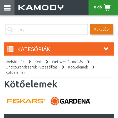
0 db
KERESÉS
KATEGÓRIÁK
Webáruház
Kert
Öntözés és mosás
Öntözőrendszerek - víz szállítás
Kötőelemek
Kötőelemek
Kötőelemek