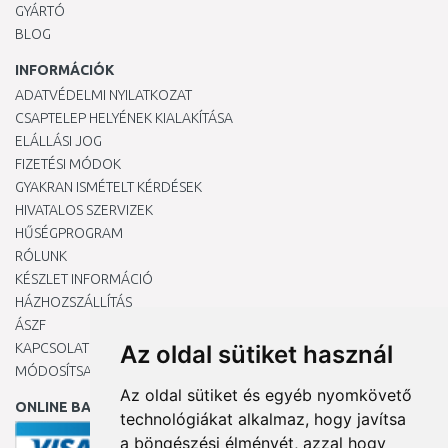
GYÁRTÓ
BLOG
INFORMÁCIÓK
ADATVÉDELMI NYILATKOZAT
CSAPTELEP HELYÉNEK KIALAKÍTÁSA
ELÁLLÁSI JOG
FIZETÉSI MÓDOK
GYAKRAN ISMÉTELT KÉRDÉSEK
HIVATALOS SZERVIZEK
HŰSÉGPROGRAM
RÓLUNK
KÉSZLET INFORMÁCIÓ
HÁZHOZSZÁLLÍTÁS
ÁSZF
KAPCSOLAT
Az oldal sütiket használ
MÓDOSÍTSA A COOKIE-BEÁLLÍTÁSAIMAT
Az oldal sütiket és egyéb nyomkövető
ONLINE BANKKÁRTYÁVAL
technológiákat alkalmaz, hogy javítsa
a böngészési élményét, azzal hogy