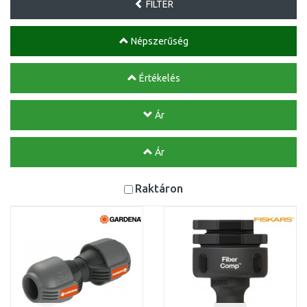
FILTER
Népszerűség
Értékelés
Ár
Ár
Raktáron