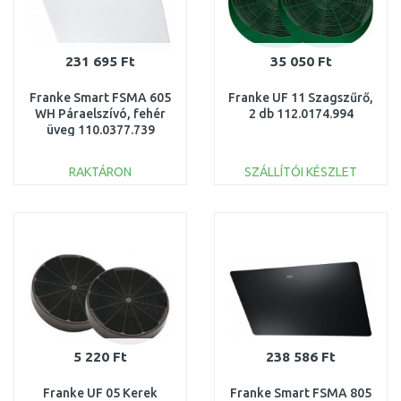
231 695 Ft
35 050 Ft
Franke Smart FSMA 605
Franke UF 11 Szagszűrő,
WH Páraelszívó, fehér
2 db 112.0174.994
üveg 110.0377.739
RAKTÁRON
SZÁLLÍTÓI KÉSZLET
KOSÁRBA
KOSÁRBA
Összehasonlítás
Összehasonlítás
5 220 Ft
238 586 Ft
Franke UF 05 Kerek
Franke Smart FSMA 805