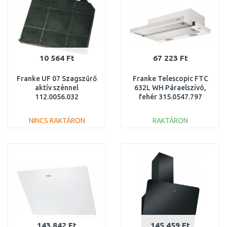
10 564 Ft
67 223 Ft
Franke UF 07 Szagszűrő
Franke Telescopic FTC
aktív szénnel
632L WH Páraelszívó,
112.0056.032
fehér 315.0547.797
NINCS RAKTÁRON
RAKTÁRON
KOSÁRBA
KOSÁRBA
Összehasonlítás
Összehasonlítás
143 842 Ft
145 459 Ft