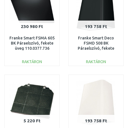
230 980 Ft
193 758 Ft
Franke Smart FSMA 605
Franke Smart Deco
BK Páraelszívó, fekete
FSMD 508 BK
üveg 110.0377.736
Páraelszívó, fekete
335.0528.006
RAKTÁRON
RAKTÁRON
KOSÁRBA
KOSÁRBA
Összehasonlítás
Összehasonlítás
5 220 Ft
193 758 Ft