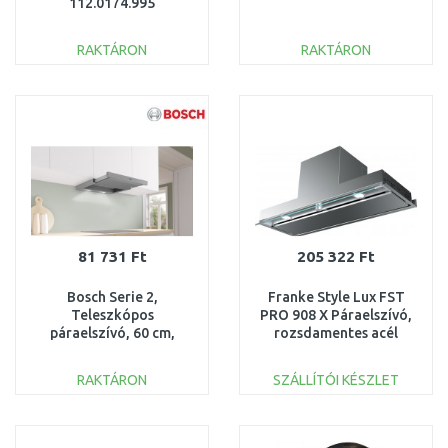
112.0174.995
RAKTÁRON
RAKTÁRON
KOSÁRBA
KOSÁRBA
Összehasonlítás
Összehasonlítás
81 731 Ft
205 322 Ft
Bosch Serie 2,
Franke Style Lux FST
Teleszkópos
PRO 908 X Páraelszívó,
páraelszívó, 60 cm,
rozsdamentes acél
Ezüst, fémes
305.0522.797
DFL064W53
RAKTÁRON
SZÁLLÍTÓI KÉSZLET
KOSÁRBA
KOSÁRBA
Összehasonlítás
Összehasonlítás