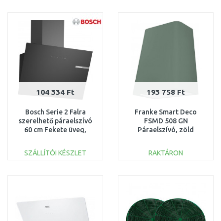
KOSÁRBA
KOSÁRBA
Összehasonlítás
Összehasonlítás
104 334 Ft
193 758 Ft
Bosch Serie 2 Falra
Franke Smart Deco
szerelhető páraelszívó
FSMD 508 GN
60 cm Fekete üveg,
Páraelszívó, zöld
Fekete
335.0530.200
SZÁLLÍTÓI KÉSZLET
RAKTÁRON
KOSÁRBA
KOSÁRBA
Összehasonlítás
Összehasonlítás