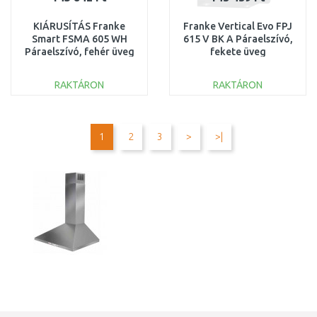
KIÁRUSÍTÁS Franke
Franke Vertical Evo FPJ
Smart FSMA 605 WH
615 V BK A Páraelszívó,
Páraelszívó, fehér üveg
fekete üveg
110.0377.739
110.0361.890
KICSOMAGOLT
RAKTÁRON
RAKTÁRON
KOSÁRBA
KOSÁRBA
Összehasonlítás
Összehasonlítás
1
2
3
>
>|