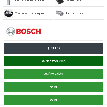
Kémény hosszabbító
Szénszűrők
Visszacsapó szelepek
Légtechnika
FILTER
Népszerűség
Értékelés
Ár
Ár