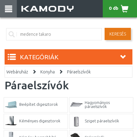
0 db
KERESÉS
KATEGÓRIÁK
Webáruház
Konyha
Páraelszívók
Páraelszívók
Hagyományos
Beépítet digesztorok
páraelszívók
Kéményes digesztorok
Sziget páraelszívók