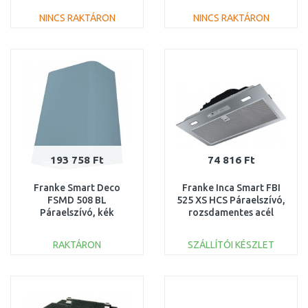
NINCS RAKTÁRON
NINCS RAKTÁRON
KOSÁRBA
KOSÁRBA
Összehasonlítás
Összehasonlítás
193 758 Ft
74 816 Ft
Franke Smart Deco
Franke Inca Smart FBI
FSMD 508 BL
525 XS HCS Páraelszívó,
Páraelszívó, kék
rozsdamentes acél
335.0530.203
305.0599.509
RAKTÁRON
SZÁLLÍTÓI KÉSZLET
KOSÁRBA
KOSÁRBA
Összehasonlítás
Összehasonlítás