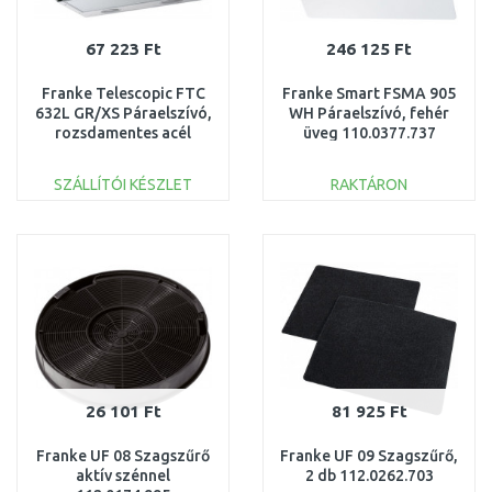
67 223 Ft
246 125 Ft
Franke Telescopic FTC
Franke Smart FSMA 905
632L GR/XS Páraelszívó,
WH Páraelszívó, fehér
rozsdamentes acél
üveg 110.0377.737
315.0547.796
SZÁLLÍTÓI KÉSZLET
RAKTÁRON
KOSÁRBA
KOSÁRBA
Összehasonlítás
Összehasonlítás
26 101 Ft
81 925 Ft
Franke UF 08 Szagszűrő
Franke UF 09 Szagszűrő,
aktív szénnel
2 db 112.0262.703