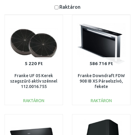
Raktáron
5 220 Ft
586 716 Ft
Franke UF 05 Kerek
Franke Downdraft FDW
szagszűrő aktív szénnel
908 IB XS Páraelszívó,
112.0016.755
fekete
üveg/rozsdamentes acél
110.0365.588
RAKTÁRON
RAKTÁRON
KOSÁRBA
KOSÁRBA
Összehasonlítás
Összehasonlítás