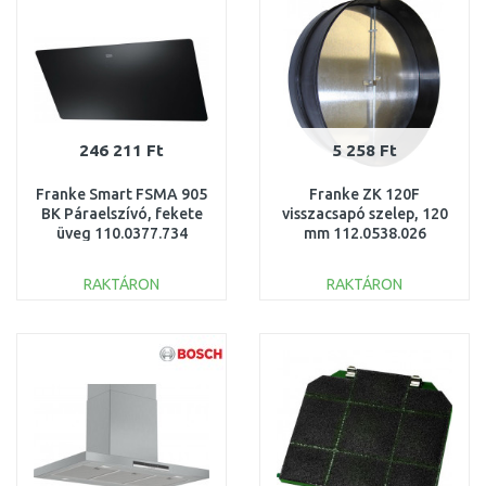
246 211 Ft
5 258 Ft
Franke Smart FSMA 905
Franke ZK 120F
BK Páraelszívó, fekete
visszacsapó szelep, 120
üveg 110.0377.734
mm 112.0538.026
RAKTÁRON
RAKTÁRON
KOSÁRBA
KOSÁRBA
Összehasonlítás
Összehasonlítás