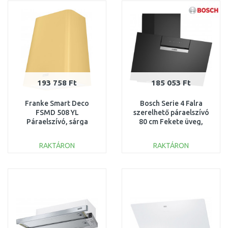
Összehasonlítás
Összehasonlítás
193 758 Ft
185 053 Ft
Franke Smart Deco
Bosch Serie 4 Falra
FSMD 508 YL
szerelhető páraelszívó
Páraelszívó, sárga
80 cm Fekete üveg,
335.0530.202
FeketeDWK87FN60
RAKTÁRON
RAKTÁRON
KOSÁRBA
KOSÁRBA
Összehasonlítás
Összehasonlítás