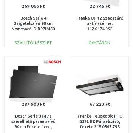
269 066 Ft
22 745 Ft
Bosch Serie 4
Franke UF 12 Szagszűrő
Szigetelszívó 90 cm
aktív szénnel
Nemesacél DIB97IM50
112.0174.992
SZÁLLÍTÓI KÉSZLET
RAKTÁRON
KOSÁRBA
KOSÁRBA
Összehasonlítás
Összehasonlítás
287 900 Ft
67 223 Ft
Bosch Serie 8 Falra
Franke Telescopic FTC
szerelhető páraelszívó
632L BK Páraelszívó,
90 cm Fekete üveg,
fekete 315.0547.798
Fekete DWK91LT60