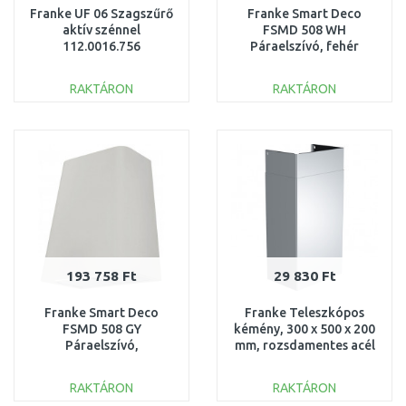
Franke UF 06 Szagszűrő
Franke Smart Deco
aktív szénnel
FSMD 508 WH
112.0016.756
Páraelszívó, fehér
335.0528.005
RAKTÁRON
RAKTÁRON
KOSÁRBA
KOSÁRBA
Összehasonlítás
Összehasonlítás
193 758 Ft
29 830 Ft
Franke Smart Deco
Franke Teleszkópos
FSMD 508 GY
kémény, 300 x 500 x 200
Páraelszívó,
mm, rozsdamentes acél
világosszürke
112.0197.447
335.0530.199
RAKTÁRON
RAKTÁRON