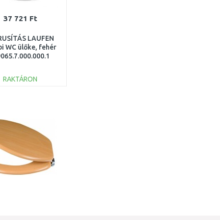
37 721 Ft
RUSÍTÁS LAUFEN
i WC ülőke, fehér
9065.7.000.000.1
ÜLT CSOMAGOLÁS
RAKTÁRON
KOSÁRBA
Összehasonlítás