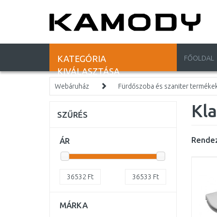
KATEGÓRIA
FŐOLDAL
KIVÁLASZTÁSA
Webáruház
Fürdőszoba és szaniter terméke
Kl
SZŰRÉS
Rendez
ÁR
36532
Ft
36533
Ft
MÁRKA