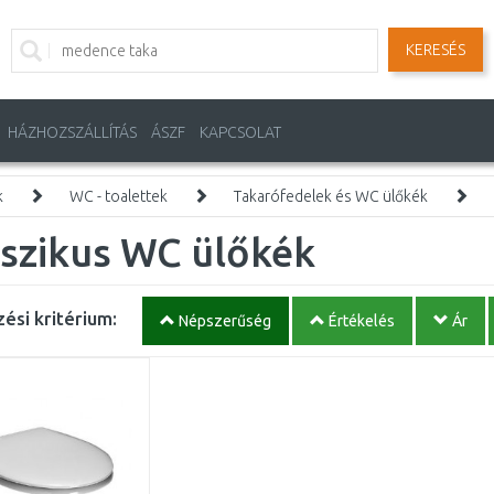
KERESÉS
HÁZHOZSZÁLLÍTÁS
ÁSZF
KAPCSOLAT
k
WC - toalettek
Takarófedelek és WC ülőkék
aszikus WC ülőkék
ési kritérium:
Népszerűség
Értékelés
Ár