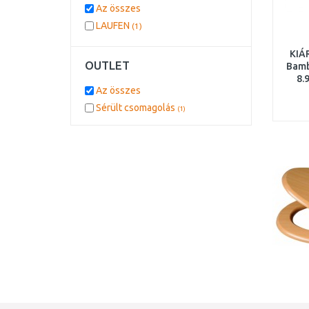
Az összes
LAUFEN
(1)
KIÁ
OUTLET
Bamb
8.
Az összes
SÉR
Sérült csomagolás
(1)