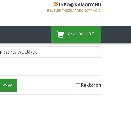
INFO@KAMODY.HU
BEJELENTKEZÉS
/
REGISZTRÁCIÓ
Kosár
0db - 0 Ft
Klaszikus WC ülőkék
Raktáron
Ár