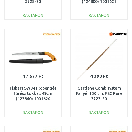
3728-20
(124800) 1001621
RAKTÁRON
RAKTÁRON
KOSÁRBA
KOSÁRBA
Összehasonlítás
Összehasonlítás
17 577 Ft
4 390 Ft
Fiskars SW84 Fix pengés
Gardena Combisystem
fűrész tokkal, 49cm
Fanyél 130 cm, FSC Pure
(123840) 1001620
3723-20
RAKTÁRON
RAKTÁRON
KOSÁRBA
KOSÁRBA
Összehasonlítás
Összehasonlítás