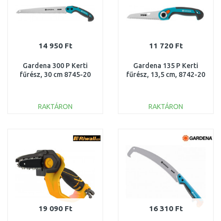
14 950 Ft
11 720 Ft
Gardena 300 P Kerti
Gardena 135 P Kerti
fűrész, 30 cm 8745-20
fűrész, 13,5 cm, 8742-20
RAKTÁRON
RAKTÁRON
KOSÁRBA
KOSÁRBA
Összehasonlítás
Összehasonlítás
19 090 Ft
16 310 Ft