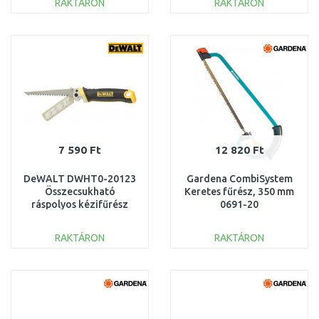
RAKTÁRON
RAKTÁRON
KOSÁRBA
KOSÁRBA
Összehasonlítás
Összehasonlítás
7 590 Ft
12 820 Ft
DeWALT DWHT0-20123
Gardena CombiSystem
Összecsukható
Keretes fűrész, 350 mm
ráspolyos kézifűrész
0691-20
RAKTÁRON
RAKTÁRON
KOSÁRBA
KOSÁRBA
Összehasonlítás
Összehasonlítás