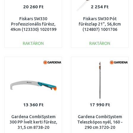
20 260 Ft
2 254 Ft
Fiskars SW330
Fiskars SW30 Pót
Professzionális fűrész,
fűrészlap 21", 56,8cm
49cm (123330) 1020199
(124807) 1001706
RAKTÁRON
RAKTÁRON
KOSÁRBA
KOSÁRBA
Összehasonlítás
Összehasonlítás
13 360 Ft
17 990 Ft
Gardena CombiSystem
Gardena CombiSystem
300 PP Ívelt kerti fűrész,
Teleszkópos nyél, 160 -
31,5 cm 8738-20
290 cm 3720-20