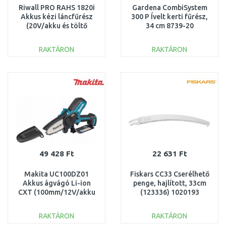
Riwall PRO RAHS 1820i
Gardena CombiSystem
Akkus kézi láncfűrész
300 P Ívelt kerti fűrész,
(20V/akku és töltő
34 cm 8739-20
nélkül) AC42F2301013B
RAKTÁRON
RAKTÁRON
KOSÁRBA
KOSÁRBA
Összehasonlítás
Összehasonlítás
49 428 Ft
22 631 Ft
Makita UC100DZ01
Fiskars CC33 Cserélhető
Akkus ágvágó Li-ion
penge, hajlított, 33cm
CXT (100mm/12V/akku
(123336) 1020193
és töltő nélkül)
RAKTÁRON
RAKTÁRON