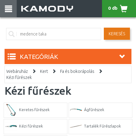
0 db
KERESÉS
KATEGÓRIÁK
Webáruház
Kert
Fa és bokorápolás
Kézi fűrészek
Kézi fűrészek
Keretes fűrészek
Ágfűrészek
Kézi fűrészek
Tartalék Fűrészlapok