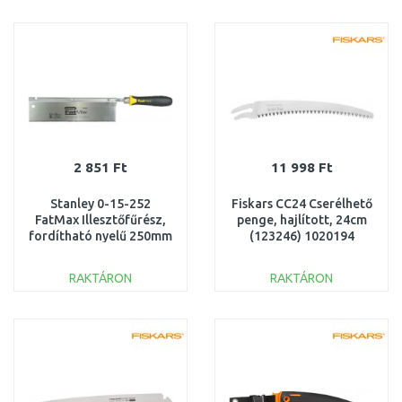
KOSÁRBA
KOSÁRBA
Összehasonlítás
Összehasonlítás
2 851 Ft
11 998 Ft
Stanley 0-15-252
Fiskars CC24 Cserélhető
FatMax Illesztőfűrész,
penge, hajlított, 24cm
fordítható nyelű 250mm
(123246) 1020194
RAKTÁRON
RAKTÁRON
KOSÁRBA
KOSÁRBA
Összehasonlítás
Összehasonlítás