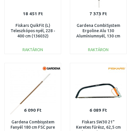
18 451 Ft
7 373 Ft
Fiskars QuikFit (L)
Gardena CombiSystem
Teleszkópos nyél, 228 -
Ergoline Alu 130
400 cm (136032)
Alumíniumnyél, 130 cm
1000665
3734-20
RAKTÁRON
RAKTÁRON
KOSÁRBA
KOSÁRBA
Összehasonlítás
Összehasonlítás
6 090 Ft
6 089 Ft
Gardena Combisystem
Fiskars SW30 21"
Fanyél 180 cm FSC pure
Keretes fűrész, 62,5 cm