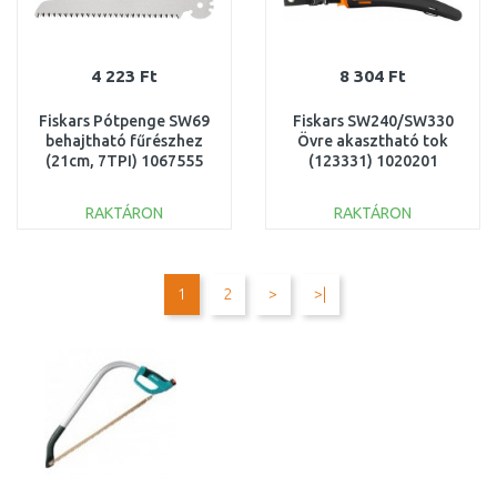
4 223 Ft
8 304 Ft
Fiskars Pótpenge SW69
Fiskars SW240/SW330
behajtható fűrészhez
Övre akasztható tok
(21cm, 7TPI) 1067555
(123331) 1020201
RAKTÁRON
RAKTÁRON
KOSÁRBA
KOSÁRBA
Összehasonlítás
Összehasonlítás
1
2
>
>|