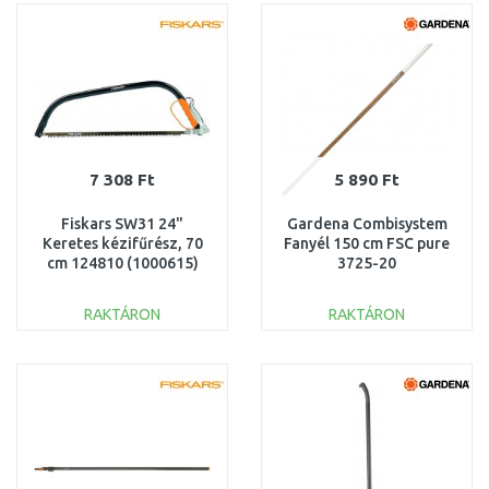
Összehasonlítás
Összehasonlítás
7 308 Ft
5 890 Ft
Fiskars SW31 24"
Gardena Combisystem
Keretes kézifűrész, 70
Fanyél 150 cm FSC pure
cm 124810 (1000615)
3725-20
RAKTÁRON
RAKTÁRON
KOSÁRBA
KOSÁRBA
Összehasonlítás
Összehasonlítás