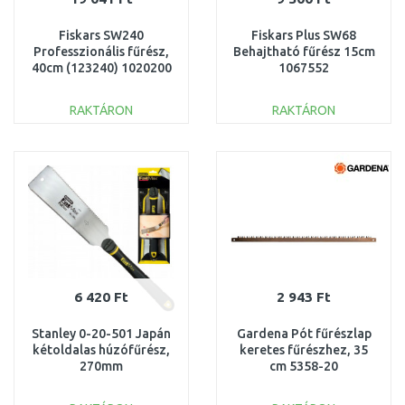
Fiskars SW240
Fiskars Plus SW68
Professzionális fűrész,
Behajtható fűrész 15cm
40cm (123240) 1020200
1067552
RAKTÁRON
RAKTÁRON
KOSÁRBA
KOSÁRBA
Összehasonlítás
Összehasonlítás
6 420 Ft
2 943 Ft
Stanley 0-20-501 Japán
Gardena Pót fűrészlap
kétoldalas húzófűrész,
keretes fűrészhez, 35
270mm
cm 5358-20