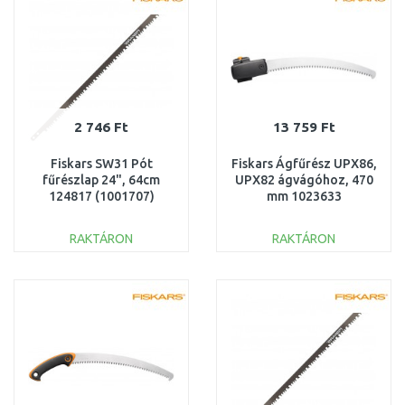
2 746 Ft
13 759 Ft
Fiskars SW31 Pót
Fiskars Ágfűrész UPX86,
fűrészlap 24", 64cm
UPX82 ágvágóhoz, 470
124817 (1001707)
mm 1023633
RAKTÁRON
RAKTÁRON
KOSÁRBA
KOSÁRBA
Összehasonlítás
Összehasonlítás