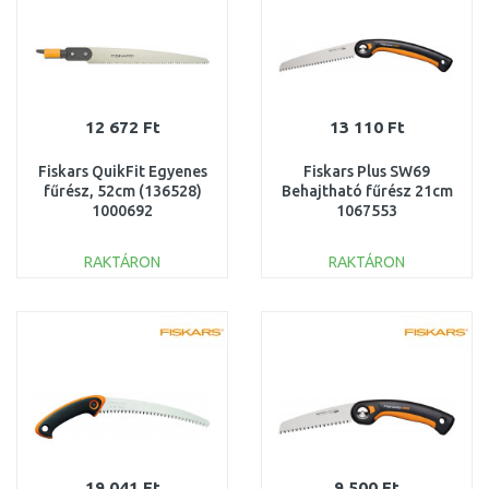
12 672 Ft
13 110 Ft
Fiskars QuikFit Egyenes
Fiskars Plus SW69
fűrész, 52cm (136528)
Behajtható fűrész 21cm
1000692
1067553
RAKTÁRON
RAKTÁRON
KOSÁRBA
KOSÁRBA
Összehasonlítás
Összehasonlítás
19 041 Ft
9 500 Ft