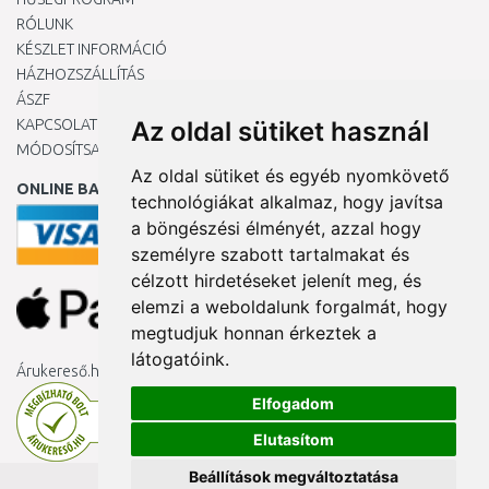
RÓLUNK
KÉSZLET INFORMÁCIÓ
HÁZHOZSZÁLLÍTÁS
ÁSZF
KAPCSOLAT
Az oldal sütiket használ
MÓDOSÍTSA A COOKIE-BEÁLLÍTÁSAIMAT
Az oldal sütiket és egyéb nyomkövető
ONLINE BANKKÁRTYÁVAL
technológiákat alkalmaz, hogy javítsa
a böngészési élményét, azzal hogy
személyre szabott tartalmakat és
célzott hirdetéseket jelenít meg, és
elemzi a weboldalunk forgalmát, hogy
megtudjuk honnan érkeztek a
látogatóink.
Árukereső.hu
Elfogadom
Elutasítom
Beállítások megváltoztatása