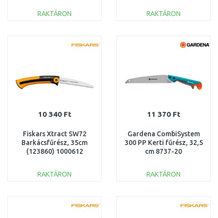
RAKTÁRON
RAKTÁRON
KOSÁRBA
KOSÁRBA
Összehasonlítás
Összehasonlítás
10 340 Ft
11 370 Ft
Fiskars Xtract SW72
Gardena CombiSystem
Barkácsfűrész, 35cm
300 PP Kerti fűrész, 32,5
(123860) 1000612
cm 8737-20
RAKTÁRON
RAKTÁRON
KOSÁRBA
KOSÁRBA
Összehasonlítás
Összehasonlítás