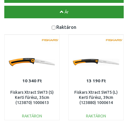
Ár
Raktáron
10 340 Ft
13 190 Ft
Fiskars Xtract SW73 (S)
Fiskars Xtract SW75 (L)
Kerti fűrész, 35cm
Kerti fűrész, 39cm
(123870) 1000613
(123880) 1000614
RAKTÁRON
RAKTÁRON
KOSÁRBA
KOSÁRBA