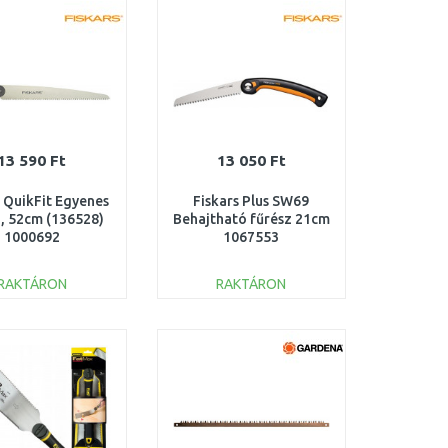
Összehasonlítás
Összehasonlítás
13 590 Ft
13 050 Ft
s QuikFit Egyenes
Fiskars Plus SW69
z, 52cm (136528)
Behajtható fűrész 21cm
1000692
1067553
RAKTÁRON
RAKTÁRON
KOSÁRBA
KOSÁRBA
Összehasonlítás
Összehasonlítás