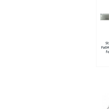
St
FatM
f