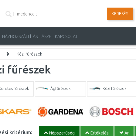
KERESÉS
HÁZHOZSZÁLLÍTÁS
ÁSZF
KAPCSOLAT
Kézi fűrészek
i fűrészek
Keretes fűrészek
Ágfűrészek
Kézi fűrészek
ési kritérium:
Népszerűség
Értékelés
Ár