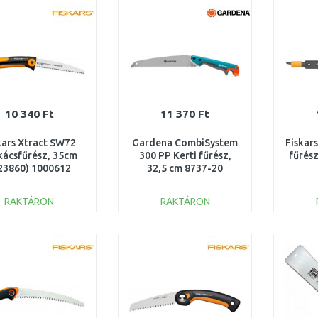
Összehasonlítás
Összehasonlítás
10 340 Ft
11 370 Ft
kars Xtract SW72
Gardena CombiSystem
Fiskar
kácsfűrész, 35cm
300 PP Kerti fűrész,
fűrés
23860) 1000612
32,5 cm 8737-20
RAKTÁRON
RAKTÁRON
KOSÁRBA
KOSÁRBA
Összehasonlítás
Összehasonlítás