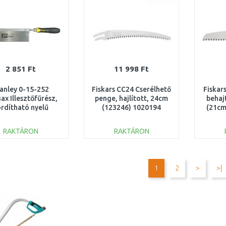
2 851 Ft
11 998 Ft
anley 0-15-252
Fiskars CC24 Cserélhető
Fiskar
ax Illesztőfűrész,
penge, hajlított, 24cm
behaj
ordítható nyelű
(123246) 1020194
(21cm
250mm
RAKTÁRON
RAKTÁRON
KOSÁRBA
KOSÁRBA
Összehasonlítás
Összehasonlítás
1
2
>
>|