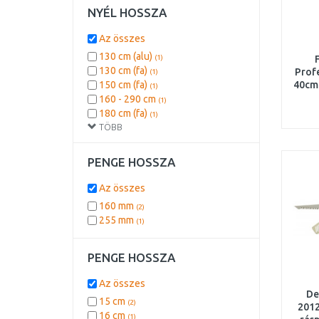
NYÉL HOSSZA
Az összes
130 cm (alu)
(1)
130 cm (fa)
Profe
(1)
150 cm (fa)
40cm
(1)
160 - 290 cm
(1)
180 cm (fa)
(1)
TÖBB
PENGE HOSSZA
Az összes
160 mm
(2)
255 mm
(1)
PENGE HOSSZA
Az összes
D
15 cm
(2)
201
16 cm
(1)