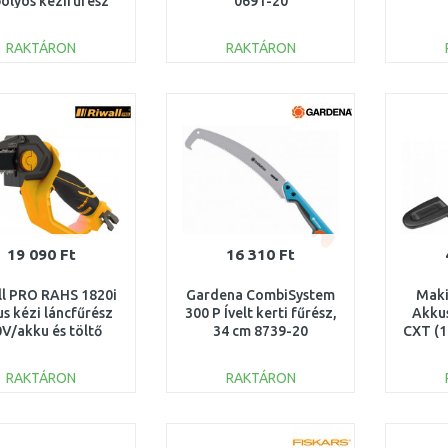
polyos kézifűrész
0691-20
RAKTÁRON
RAKTÁRON
KOSÁRBA
KOSÁRBA
Összehasonlítás
Összehasonlítás
19 090 Ft
16 310 Ft
ll PRO RAHS 1820i
Gardena CombiSystem
Maki
s kézi láncfűrész
300 P Ívelt kerti fűrész,
Akkus
0V/akku és töltő
34 cm 8739-20
CXT (
ül) AC42F2301013B
és
RAKTÁRON
RAKTÁRON
KOSÁRBA
KOSÁRBA
Összehasonlítás
Összehasonlítás