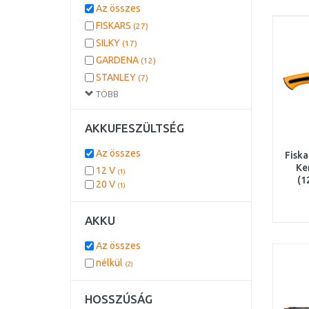
Az összes
FISKARS
(27)
SILKY
(17)
GARDENA
(12)
STANLEY
(7)
TÖBB
BOSCH DIY
(3)
MAKITA
(1)
AKKUFESZÜLTSÉG
DEWALT
(1)
RIWALL
(1)
Az összes
Fiska
EINHELL
(1)
Ke
12 V
(1)
(1
20 V
(1)
AKKU
Az összes
nélkül
(2)
HOSSZÚSÁG