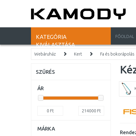
KATEGÓRIA
FŐOLDAL
KIVÁLASZTÁSA
Webáruház
Kert
Fa és bokorápolás
Kéz
SZŰRÉS
ÁR
0
Ft
214000
Ft
MÁRKA
Rendez