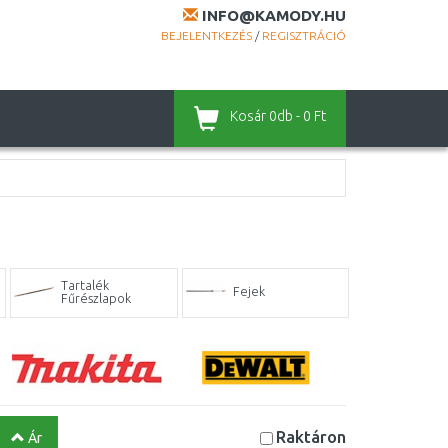
INFO@KAMODY.HU
BEJELENTKEZÉS
/
REGISZTRÁCIÓ
Kosár
0db - 0 Ft
Tartalék
Fejek
Fűrészlapok
Raktáron
Ár