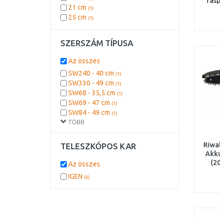
rás
21 cm
(1)
25 cm
(1)
SZERSZÁM TÍPUSA
Az összes
SW240 - 40 cm
(1)
SW330 - 49 cm
(1)
SW68 - 35,5 cm
(1)
SW69 - 47 cm
(1)
SW84 - 49 cm
(1)
TÖBB
Xtract SW72 - 35 cm
(1)
Xtract SW73 - 35 cm
(1)
Xtract SW75 - 33 cm
(1)
Riwa
TELESZKÓPOS KAR
Akku
(2
Az összes
nélk
IGEN
(6)