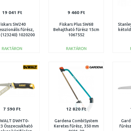
19 041 Ft
9 460 Ft
Fiskars SW240
Fiskars Plus SW68
Stanle
sszionális fűrész,
Behajtható fűrész 15cm
kétold
 (123240) 1020200
1067552
RAKTÁRON
RAKTÁRON
KOSÁRBA
KOSÁRBA
Összehasonlítás
Összehasonlítás
7 590 Ft
12 820 Ft
eWALT DWHT0-
Gardena CombiSystem
Gard
23 Összecsukható
Keretes fűrész, 350 mm
fűrés