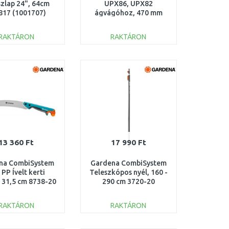
szlap 24", 64cm
UPX86, UPX82
817 (1001707)
ágvágóhoz, 470 mm
1023633
RAKTÁRON
RAKTÁRON
KOSÁRBA
KOSÁRBA
Összehasonlítás
Összehasonlítás
13 360 Ft
17 990 Ft
na CombiSystem
Gardena CombiSystem
 PP Ívelt kerti
Teleszkópos nyél, 160 -
, 31,5 cm 8738-20
290 cm 3720-20
RAKTÁRON
RAKTÁRON
KOSÁRBA
KOSÁRBA