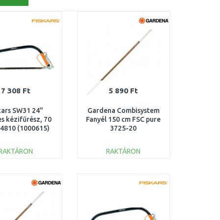
7 308 Ft
5 890 Ft
kars SW31 24"
Gardena Combisystem
s kézifűrész, 70
Fanyél 150 cm FSC pure
4810 (1000615)
3725-20
RAKTÁRON
RAKTÁRON
KOSÁRBA
KOSÁRBA
Összehasonlítás
Összehasonlítás