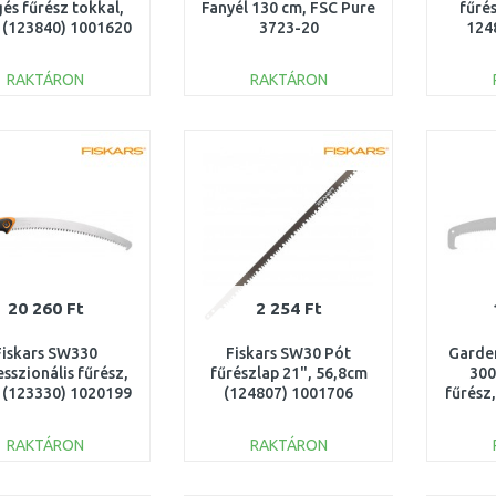
és fűrész tokkal,
Fanyél 130 cm, FSC Pure
fűré
 (123840) 1001620
3723-20
124
RAKTÁRON
RAKTÁRON
KOSÁRBA
KOSÁRBA
Összehasonlítás
Összehasonlítás
20 260 Ft
2 254 Ft
Fiskars SW330
Fiskars SW30 Pót
Garde
sszionális fűrész,
fűrészlap 21", 56,8cm
300
 (123330) 1020199
(124807) 1001706
fűrész
RAKTÁRON
RAKTÁRON
KOSÁRBA
KOSÁRBA