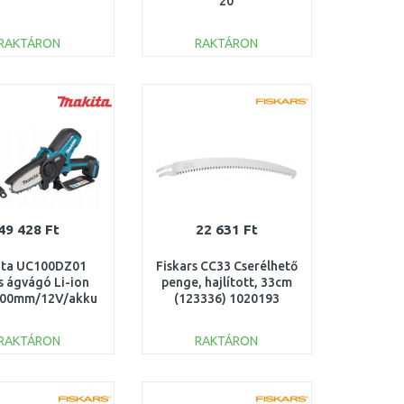
20
RAKTÁRON
RAKTÁRON
KOSÁRBA
KOSÁRBA
Összehasonlítás
Összehasonlítás
49 428 Ft
22 631 Ft
ta UC100DZ01
Fiskars CC33 Cserélhető
 ágvágó Li-ion
penge, hajlított, 33cm
100mm/12V/akku
(123336) 1020193
 töltő nélkül)
RAKTÁRON
RAKTÁRON
KOSÁRBA
KOSÁRBA
Összehasonlítás
Összehasonlítás