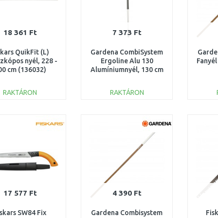
18 361 Ft
7 373 Ft
skars QuikFit (L)
Gardena CombiSystem
Garde
zkópos nyél, 228 -
Ergoline Alu 130
Fanyél
00 cm (136032)
Alumíniumnyél, 130 cm
1000665
3734-20
RAKTÁRON
RAKTÁRON
KOSÁRBA
KOSÁRBA
Összehasonlítás
Összehasonlítás
17 577 Ft
4 390 Ft
iskars SW84 Fix
Gardena Combisystem
Fis