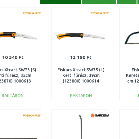
10 340 Ft
13 190 Ft
rs Xtract SW73 (S)
Fiskars Xtract SW75 (L)
Fis
rti fűrész, 35cm
Kerti fűrész, 39cm
Kerete
23870) 1000613
(123880) 1000614
cm 12
RAKTÁRON
RAKTÁRON
KOSÁRBA
KOSÁRBA
Összehasonlítás
Összehasonlítás