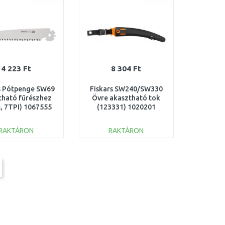
4 223 Ft
8 304 Ft
s Pótpenge SW69
Fiskars SW240/SW330
tható fűrészhez
Övre akasztható tok
, 7TPI) 1067555
(123331) 1020201
RAKTÁRON
RAKTÁRON
KOSÁRBA
KOSÁRBA
Összehasonlítás
Összehasonlítás