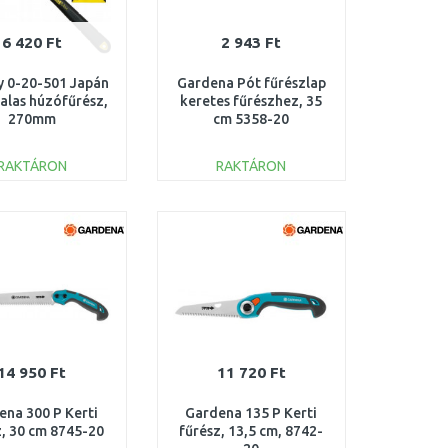
6 420 Ft
2 943 Ft
y 0-20-501 Japán
Gardena Pót fűrészlap
alas húzófűrész,
keretes fűrészhez, 35
270mm
cm 5358-20
RAKTÁRON
RAKTÁRON
KOSÁRBA
KOSÁRBA
Összehasonlítás
Összehasonlítás
14 950 Ft
11 720 Ft
ena 300 P Kerti
Gardena 135 P Kerti
z, 30 cm 8745-20
fűrész, 13,5 cm, 8742-