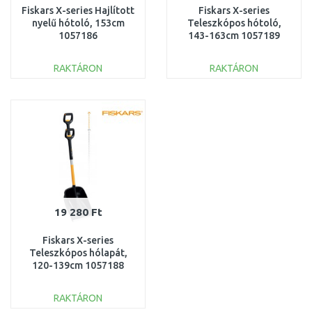
Fiskars X-series Hajlított
Fiskars X-series
nyelű hótoló, 153cm
Teleszkópos hótoló,
1057186
143-163cm 1057189
RAKTÁRON
RAKTÁRON
KOSÁRBA
KOSÁRBA
Összehasonlítás
Összehasonlítás
19 280 Ft
Fiskars X-series
Teleszkópos hólapát,
120-139cm 1057188
RAKTÁRON