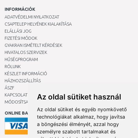
INFORMÁCIÓK
ADATVÉDELMI NYILATKOZAT
CSAPTELEP HELYÉNEK KIALAKÍTÁSA
ELÁLLÁSI JOG
FIZETÉSI MÓDOK
GYAKRAN ISMÉTELT KÉRDÉSEK
HIVATALOS SZERVIZEK
HŰSÉGPROGRAM
RÓLUNK
KÉSZLET INFORMÁCIÓ
HÁZHOZSZÁLLÍTÁS
ÁSZF
KAPCSOLAT
Az oldal sütiket használ
MÓDOSÍTSA A COOKIE-BEÁLLÍTÁSAIMAT
Az oldal sütiket és egyéb nyomkövető
ONLINE BANKKÁRTYÁVAL
technológiákat alkalmaz, hogy javítsa
a böngészési élményét, azzal hogy
személyre szabott tartalmakat és