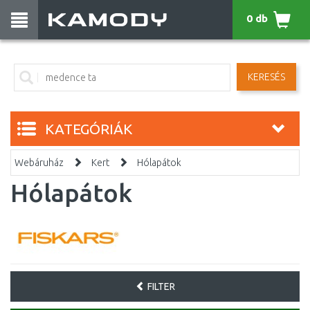
0 db
KERESÉS
KATEGÓRIÁK
Webáruház
Kert
Hólapátok
Hólapátok
FILTER