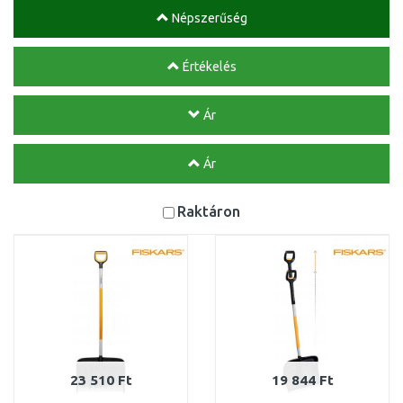
Népszerűség
Értékelés
Ár
Ár
Raktáron
23 510 Ft
19 844 Ft