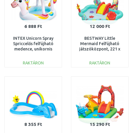
6 888 Ft
12 000 Ft
INTEX Unicorn Spray
BESTWAY Little
Spriccelős felfújható
Mermaid Felfújható
medence, unikornis
játszóközpont, 221 x
58435NP
193 x 117 cm 91097
RAKTÁRON
RAKTÁRON
KOSÁRBA
KOSÁRBA
Összehasonlítás
Összehasonlítás
8 355 Ft
15 290 Ft