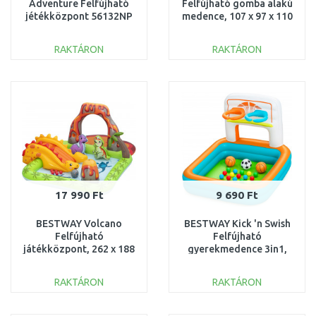
Adventure Felfújható
Felfújható gomba alakú
jétékközpont 56132NP
medence, 107 x 97 x 110
cm 93570
RAKTÁRON
RAKTÁRON
KOSÁRBA
KOSÁRBA
Összehasonlítás
Összehasonlítás
17 990 Ft
9 690 Ft
BESTWAY Volcano
BESTWAY Kick 'n Swish
Felfújható
Felfújható
játékközpont, 262 x 188
gyerekmedence 3in1,
x 102 cm 53172
120 x 107 x 84 cm 52728
RAKTÁRON
RAKTÁRON
KOSÁRBA
KOSÁRBA