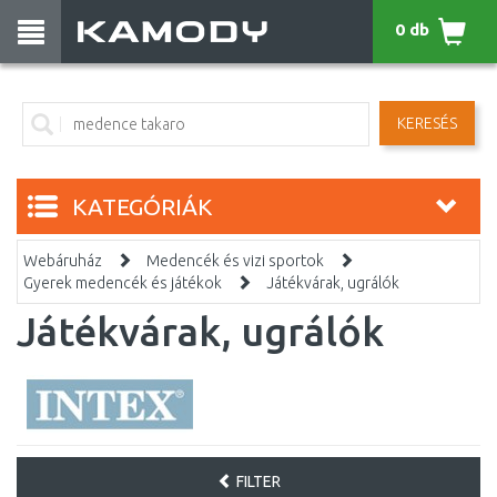
0 db
KERESÉS
KATEGÓRIÁK
Webáruház
Medencék és vizi sportok
Gyerek medencék és játékok
Játékvárak, ugrálók
Játékvárak, ugrálók
FILTER