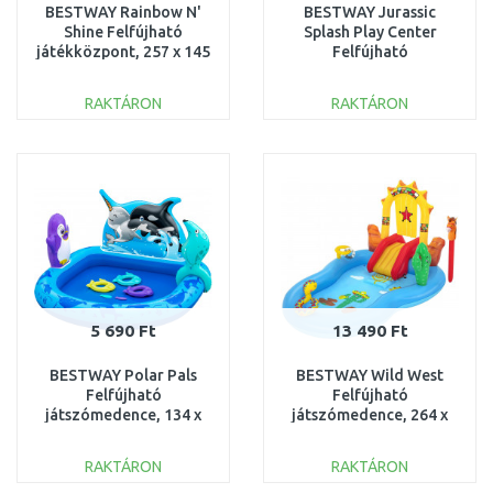
BESTWAY Rainbow N'
BESTWAY Jurassic
Shine Felfújható
Splash Play Center
játékközpont, 257 x 145
Felfújható
x 91 cm 53092
játszómedence, 242 x
140 x 137 cm 53160
RAKTÁRON
RAKTÁRON
KOSÁRBA
KOSÁRBA
Összehasonlítás
Összehasonlítás
5 690 Ft
13 490 Ft
BESTWAY Polar Pals
BESTWAY Wild West
Felfújható
Felfújható
játszómedence, 134 x
játszómedence, 264 x
131 x 73 cm 53156
188 x 140 cm 53118
RAKTÁRON
RAKTÁRON