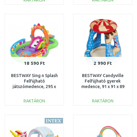
RAKTÁRON
RAKTÁRON
KOSÁRBA
KOSÁRBA
Összehasonlítás
Összehasonlítás
18 590 Ft
2 990 Ft
BESTWAY Sing n Splash
BESTWAY Candyville
Felfújható
Felfújható gyerek
játszómedence, 295 x
medence, 91 x 91 x 89
190 x 137 cm 53117
cm 52270
RAKTÁRON
RAKTÁRON
KOSÁRBA
KOSÁRBA
Összehasonlítás
Összehasonlítás