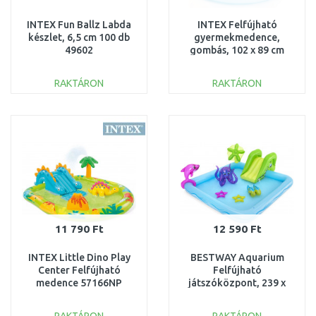
INTEX Fun Ballz Labda
INTEX Felfújható
készlet, 6,5 cm 100 db
gyermekmedence,
49602
gombás, 102 x 89 cm
57114NP
RAKTÁRON
RAKTÁRON
KOSÁRBA
KOSÁRBA
Összehasonlítás
Összehasonlítás
11 790 Ft
12 590 Ft
INTEX Little Dino Play
BESTWAY Aquarium
Center Felfújható
Felfújható
medence 57166NP
játszóközpont, 239 x
206 x 86 cm 53052