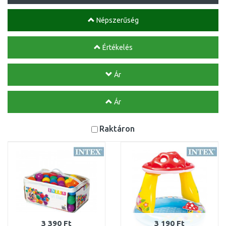
Népszerűség
Értékelés
Ár
Ár
Raktáron
3 390 Ft
3 190 Ft