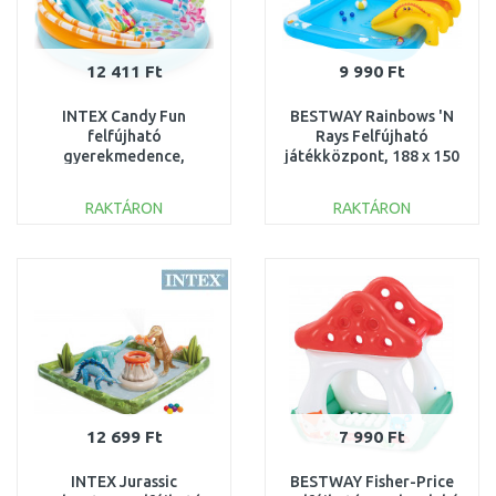
12 411 Ft
9 990 Ft
INTEX Candy Fun
BESTWAY Rainbows 'N
felfújható
Rays Felfújható
gyerekmedence,
játékközpont, 188 x 150
170x168x122cm
x 89 cm 53174
57144NP
RAKTÁRON
RAKTÁRON
KOSÁRBA
KOSÁRBA
Összehasonlítás
Összehasonlítás
12 699 Ft
7 990 Ft
INTEX Jurassic
BESTWAY Fisher-Price