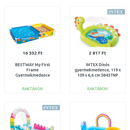
KOSÁRBA
KOSÁRBA
Összehasonlítás
Összehasonlítás
16 332 Ft
2 817 Ft
BESTWAY My First
INTEX Dínós
Frame
gyermekmedence, 119 x
Gyermekmedence
109 x 6,6 cm 58437NP
homokozóval, 213 x 122
x 30,5 cm 561CF
RAKTÁRON
RAKTÁRON
KOSÁRBA
KOSÁRBA
Összehasonlítás
Összehasonlítás