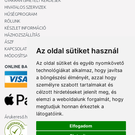
GYAKRAN ISMÉTELT KÉRDÉSEK
HIVATALOS SZERVIZEK
HŰSÉGPROGRAM
RÓLUNK
KÉSZLET INFORMÁCIÓ
HÁZHOZSZÁLLÍTÁS
ÁSZF
KAPCSOLAT
Az oldal sütiket használ
MÓDOSÍTSA A COOKIE-BEÁLLÍTÁSAIMAT
Az oldal sütiket és egyéb nyomkövető
ONLINE BANKKÁRTYÁVAL
technológiákat alkalmaz, hogy javítsa
a böngészési élményét, azzal hogy
személyre szabott tartalmakat és
célzott hirdetéseket jelenít meg, és
elemzi a weboldalunk forgalmát, hogy
megtudjuk honnan érkeztek a
látogatóink.
Árukereső.hu
Elfogadom