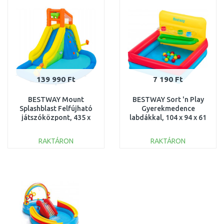
Összehasonlítás
Összehasonlítás
139 990 Ft
7 190 Ft
BESTWAY Mount
BESTWAY Sort 'n Play
Splashblast Felfújható
Gyerekmedence
játszóközpont, 435 x
labdákkal, 104 x 94 x 61
286 x 267 cm 53478
cm 52546
RAKTÁRON
RAKTÁRON
KOSÁRBA
KOSÁRBA
Összehasonlítás
Összehasonlítás