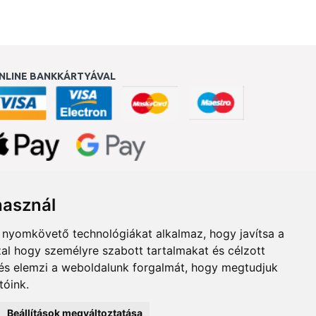
NLINE BANKKÁRTYÁVAL
ukereső.hu
használ
b nyomkövető technológiákat alkalmaz, hogy javítsa a
al hogy személyre szabott tartalmakat és célzott
, és elemzi a weboldalunk forgalmát, hogy megtudjuk
tóink.
Beállítások megváltoztatása