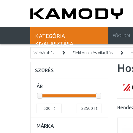
KATEGÓRIA
FŐOLDAL
KIVÁLASZTÁSA
Webáruház
Elektonika és világítás
H
Ho
SZŰRÉS
ÁR
Rendez
600
Ft
28500
Ft
MÁRKA