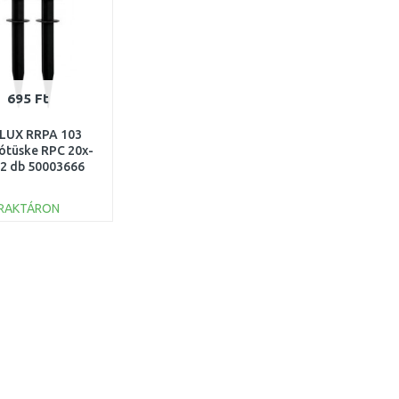
695 Ft
LUX RRPA 103
rótüske RPC 20x-
 2 db 50003666
RAKTÁRON
KOSÁRBA
Összehasonlítás