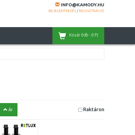
INFO@KAMODY.HU
BEJELENTKEZÉS
/
REGISZTRÁCIÓ
Kosár
0db - 0 Ft
Raktáron
Ár