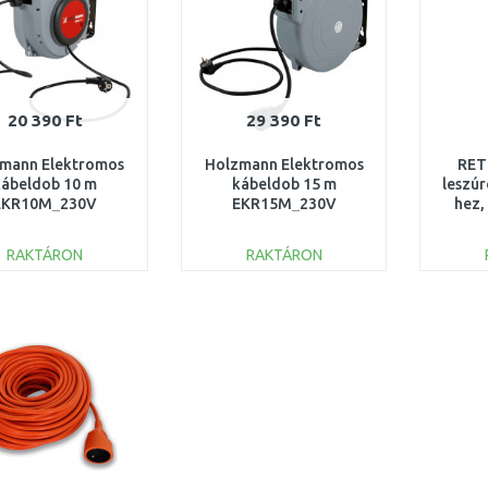
20 390 Ft
29 390 Ft
mann Elektromos
Holzmann Elektromos
RET
kábeldob 10 m
kábeldob 15 m
leszú
EKR10M_230V
EKR15M_230V
hez,
RAKTÁRON
RAKTÁRON
KOSÁRBA
KOSÁRBA
Összehasonlítás
Összehasonlítás