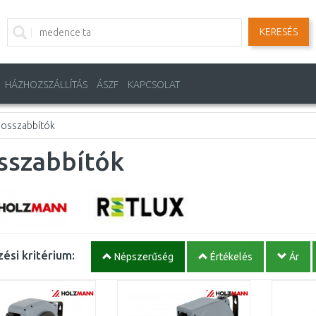
KERESÉS
HÁZHOZSZÁLLÍTÁS
ÁSZF
KAPCSOLAT
osszabbítók
sszabbítók
ési kritérium:
Népszerűség
Értékelés
Ár