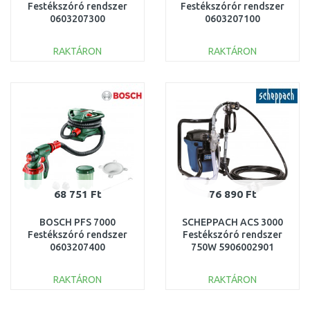
Festékszóró rendszer
Festékszórór rendszer
0603207300
0603207100
RAKTÁRON
RAKTÁRON
KOSÁRBA
KOSÁRBA
Összehasonlítás
Összehasonlítás
68 751 Ft
76 890 Ft
BOSCH PFS 7000
SCHEPPACH ACS 3000
Festékszóró rendszer
Festékszóró rendszer
0603207400
750W 5906002901
RAKTÁRON
RAKTÁRON
KOSÁRBA
KOSÁRBA