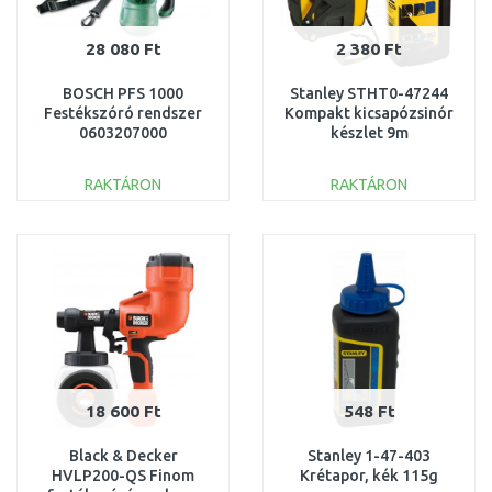
28 080 Ft
2 380 Ft
BOSCH PFS 1000
Stanley STHT0-47244
Festékszóró rendszer
Kompakt kicsapózsinór
0603207000
készlet 9m
RAKTÁRON
RAKTÁRON
KOSÁRBA
KOSÁRBA
Összehasonlítás
Összehasonlítás
18 600 Ft
548 Ft
Black & Decker
Stanley 1-47-403
HVLP200-QS Finom
Krétapor, kék 115g