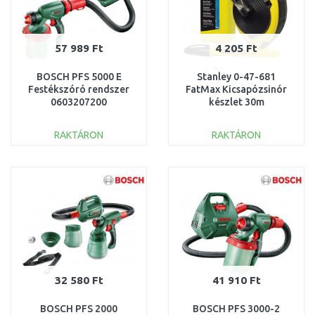
57 989 Ft
4 205 Ft
BOSCH PFS 5000 E
Stanley 0-47-681
Festékszóró rendszer
FatMax Kicsapózsinór
0603207200
készlet 30m
RAKTÁRON
RAKTÁRON
KOSÁRBA
KOSÁRBA
Összehasonlítás
Összehasonlítás
32 580 Ft
41 910 Ft
BOSCH PFS 2000
BOSCH PFS 3000-2