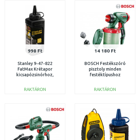
Összehasonlítás
Összehasonlítás
998 Ft
14 180 Ft
Stanley 9-47-822
BOSCH Festékszóró
FatMax Krétapor
pisztoly minden
kicsapózsinórhoz,
festéktípushoz
fekete, 226g
1600A008W8
RAKTÁRON
RAKTÁRON
KOSÁRBA
KOSÁRBA
Összehasonlítás
Összehasonlítás