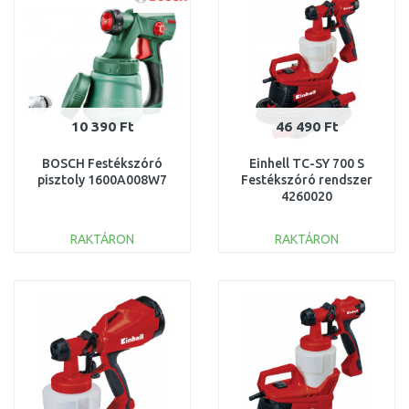
10 390 Ft
46 490 Ft
BOSCH Festékszóró
Einhell TC-SY 700 S
pisztoly 1600A008W7
Festékszóró rendszer
4260020
RAKTÁRON
RAKTÁRON
KOSÁRBA
KOSÁRBA
Összehasonlítás
Összehasonlítás