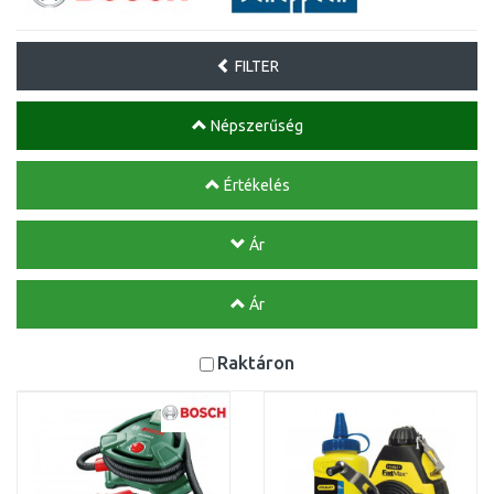
FILTER
Népszerűség
Értékelés
Ár
Ár
Raktáron