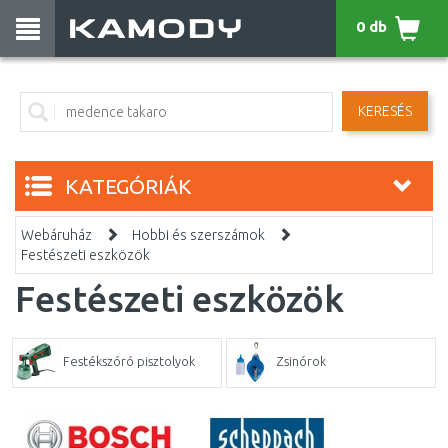
0 db
KERESÉS
KATEGÓRIÁK
Webáruház
Hobbi és szerszámok
Festészeti eszközök
Festészeti eszközök
Festékszóró pisztolyok
Zsinórok