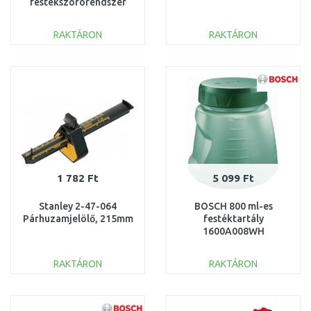
festékszórórendszer
(400W/1200ml)
RAKTÁRON
RAKTÁRON
KOSÁRBA
KOSÁRBA
Összehasonlítás
Összehasonlítás
1 782 Ft
5 099 Ft
Stanley 2-47-064
BOSCH 800 ml-es
Párhuzamjelölő, 215mm
festéktartály
1600A008WH
RAKTÁRON
RAKTÁRON
KOSÁRBA
KOSÁRBA
Összehasonlítás
Összehasonlítás