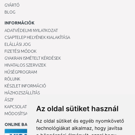
GYÁRTÓ
BLOG
INFORMÁCIÓK
ADATVÉDELMI NYILATKOZAT
CSAPTELEP HELYÉNEK KIALAKÍTÁSA
ELÁLLÁSI JOG
FIZETÉSI MÓDOK
GYAKRAN ISMÉTELT KÉRDÉSEK
HIVATALOS SZERVIZEK
HŰSÉGPROGRAM
RÓLUNK
KÉSZLET INFORMÁCIÓ
HÁZHOZSZÁLLÍTÁS
ÁSZF
KAPCSOLAT
Az oldal sütiket használ
MÓDOSÍTSA A COOKIE-BEÁLLÍTÁSAIMAT
Az oldal sütiket és egyéb nyomkövető
ONLINE BANKKÁRTYÁVAL
technológiákat alkalmaz, hogy javítsa