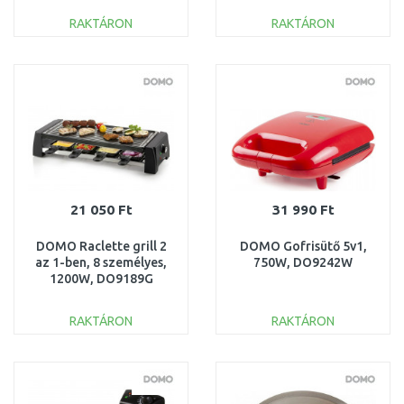
RAKTÁRON
RAKTÁRON
KOSÁRBA
KOSÁRBA
Összehasonlítás
Összehasonlítás
21 050 Ft
31 990 Ft
DOMO Raclette grill 2
DOMO Gofrisütő 5v1,
az 1-ben, 8 személyes,
750W, DO9242W
1200W, DO9189G
RAKTÁRON
RAKTÁRON
KOSÁRBA
KOSÁRBA
Összehasonlítás
Összehasonlítás