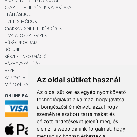
ADATVÉDELMI NYILATKOZAT
CSAPTELEP HELYÉNEK KIALAKÍTÁSA
ELÁLLÁSI JOG
FIZETÉSI MÓDOK
GYAKRAN ISMÉTELT KÉRDÉSEK
HIVATALOS SZERVIZEK
HŰSÉGPROGRAM
RÓLUNK
KÉSZLET INFORMÁCIÓ
HÁZHOZSZÁLLÍTÁS
ÁSZF
KAPCSOLAT
Az oldal sütiket használ
MÓDOSÍTSA A COOKIE-BEÁLLÍTÁSAIMAT
Az oldal sütiket és egyéb nyomkövető
ONLINE BANKKÁRTYÁVAL
technológiákat alkalmaz, hogy javítsa
a böngészési élményét, azzal hogy
személyre szabott tartalmakat és
célzott hirdetéseket jelenít meg, és
elemzi a weboldalunk forgalmát, hogy
megtudjuk honnan érkeztek a