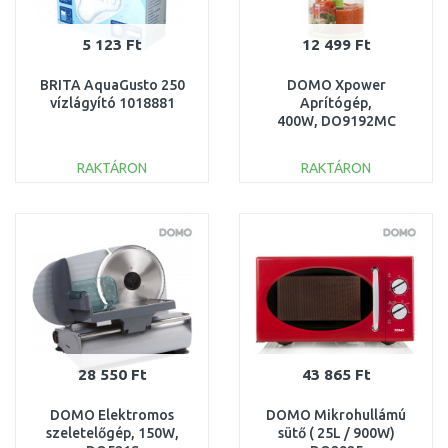
5 123 Ft
12 499 Ft
BRITA AquaGusto 250
DOMO Xpower
vízlágyító 1018881
Aprítógép,
400W, DO9192MC
RAKTÁRON
RAKTÁRON
KOSÁRBA
KOSÁRBA
Összehasonlítás
Összehasonlítás
28 550 Ft
43 865 Ft
DOMO Elektromos
DOMO Mikrohullámú
szeletelőgép, 150W,
sütő ( 25L / 900W)