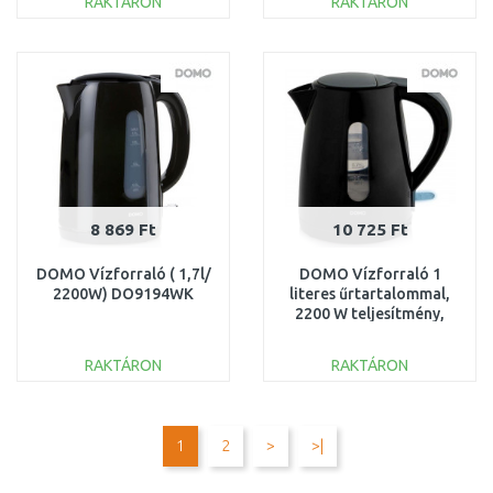
RAKTÁRON
RAKTÁRON
KOSÁRBA
KOSÁRBA
Összehasonlítás
Összehasonlítás
8 869 Ft
10 725 Ft
DOMO Vízforraló ( 1,7l/
DOMO Vízforraló 1
2200W) DO9194WK
literes űrtartalommal,
2200 W teljesítmény,
fekete DO9198WK
RAKTÁRON
RAKTÁRON
KOSÁRBA
KOSÁRBA
Összehasonlítás
Összehasonlítás
1
2
>
>|