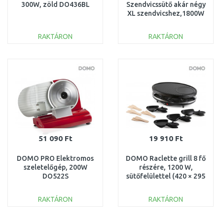
300W, zöld DO436BL
Szendvicssütő akár négy
XL szendvicshez,1800W
DO9064C
RAKTÁRON
RAKTÁRON
KOSÁRBA
KOSÁRBA
Összehasonlítás
Összehasonlítás
51 090 Ft
19 910 Ft
DOMO PRO Elektromos
DOMO Raclette grill 8 fő
szeletelőgép, 200W
részére, 1200 W,
DO522S
sütőfelülettel (420 × 295
mm) DO9038G
RAKTÁRON
RAKTÁRON
KOSÁRBA
KOSÁRBA