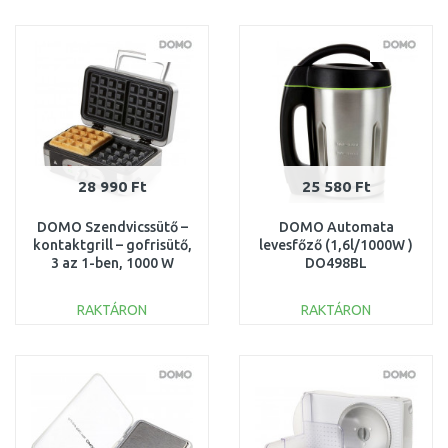
KOSÁRBA
KOSÁRBA
Összehasonlítás
Összehasonlítás
28 990 Ft
25 580 Ft
DOMO Szendvicssütő –
DOMO Automata
kontaktgrill – gofrisütő,
levesfőző (1,6l/1000W )
3 az 1-ben, 1000 W
DO498BL
teljesítménnyel,
DO9136C
RAKTÁRON
RAKTÁRON
KOSÁRBA
KOSÁRBA
Összehasonlítás
Összehasonlítás