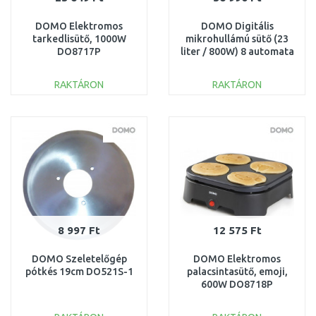
DOMO Elektromos
DOMO Digitális
tarkedlisütő, 1000W
mikrohullámú sütő (23
DO8717P
liter / 800W) 8 automata
program, DO2924
RAKTÁRON
RAKTÁRON
KOSÁRBA
KOSÁRBA
Összehasonlítás
Összehasonlítás
8 997 Ft
12 575 Ft
DOMO Szeletelőgép
DOMO Elektromos
pótkés 19cm DO521S-1
palacsintasütő, emoji,
600W DO8718P