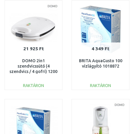
Összehasonlítás
Összehasonlítás
21 925 Ft
4 349 Ft
DOMO 2in1
BRITA AquaGusto 100
szendvicssütő (4
vízlágyító 1018872
szendvics / 4 gofri) 1200
W, DO9046C
RAKTÁRON
RAKTÁRON
KOSÁRBA
KOSÁRBA
Összehasonlítás
Összehasonlítás