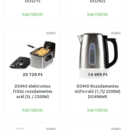
DO521S
DO2925
RAKTÁRON
RAKTÁRON
KOSÁRBA
KOSÁRBA
Összehasonlítás
Összehasonlítás
23 720 Ft
14 499 Ft
DOMO elektromos
DOMO Rozsdamentes
fritőz rozsdamentes
vízforraló (1,7l/ 2200W)
acél (3L / 2200W)
DO496WK
DO464FR
RAKTÁRON
RAKTÁRON
KOSÁRBA
KOSÁRBA
Összehasonlítás
Összehasonlítás