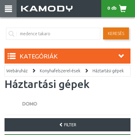
0 db
KERESÉS
KATEGÓRIÁK
Webáruház
Konyhafelszerel-ések
Háztartási gépek
Háztartási gépek
FILTER