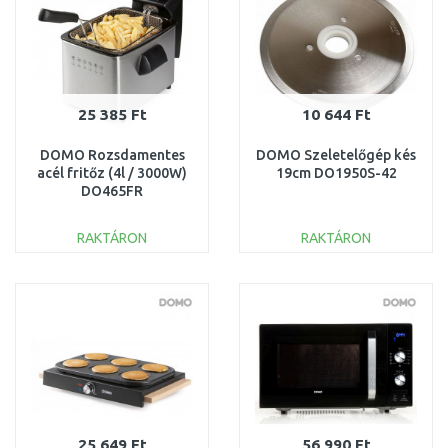
25 385 Ft
10 644 Ft
DOMO Rozsdamentes
DOMO Szeletelőgép kés
acél fritőz (4l / 3000W)
19cm DO1950S-42
DO465FR
RAKTÁRON
RAKTÁRON
KOSÁRBA
KOSÁRBA
Összehasonlítás
Összehasonlítás
25 649 Ft
56 990 Ft