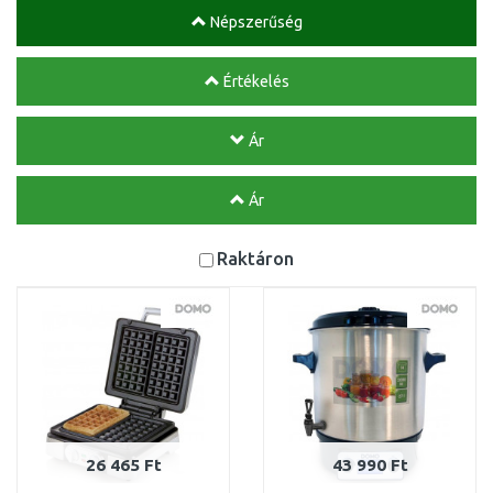
Népszerűség
Értékelés
Ár
Ár
Raktáron
26 465 Ft
43 990 Ft