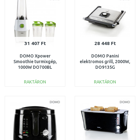
31 407 Ft
28 448 Ft
DOMO Xpower
DOMO Panini
Smoothie turmixgép,
elektromos grill, 2000W,
1000W DO700BL
DO9135G
RAKTÁRON
RAKTÁRON
KOSÁRBA
KOSÁRBA
Összehasonlítás
Összehasonlítás