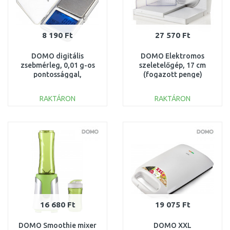
8 190 Ft
27 570 Ft
DOMO digitális
DOMO Elektromos
zsebmérleg, 0,01 g-os
szeletelőgép, 17 cm
pontossággal,
(fogazott penge)
DO9096W
MS171
RAKTÁRON
RAKTÁRON
KOSÁRBA
KOSÁRBA
Összehasonlítás
Összehasonlítás
16 680 Ft
19 075 Ft
DOMO Smoothie mixer
DOMO XXL