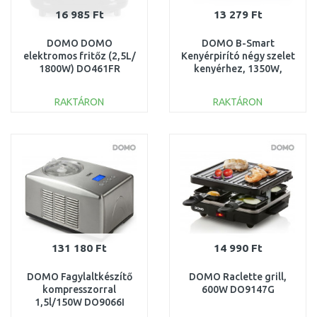
16 985 Ft
13 279 Ft
DOMO DOMO
DOMO B-Smart
elektromos fritőz (2,5L/
Kenyérpirító négy szelet
1800W) DO461FR
kenyérhez, 1350W,
fekete DO961T
RAKTÁRON
RAKTÁRON
KOSÁRBA
KOSÁRBA
Összehasonlítás
Összehasonlítás
131 180 Ft
14 990 Ft
DOMO Fagylaltkészítő
DOMO Raclette grill,
kompresszorral
600W DO9147G
1,5l/150W DO9066I