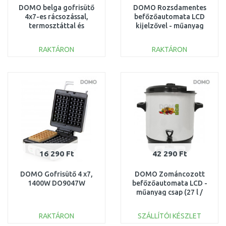
DOMO belga gofrisütő
DOMO Rozsdamentes
4x7-es rácsozással,
befőzőautomata LCD
termosztáttal és
kijelzővel - műanyag
időzítővel, 1400W,
csap (27 l / 2000W)
DO9149W
DO42325PC
RAKTÁRON
RAKTÁRON
KOSÁRBA
KOSÁRBA
Összehasonlítás
Összehasonlítás
16 290 Ft
42 290 Ft
DOMO Gofrisütő 4 x7,
DOMO Zománcozott
1400W DO9047W
befőzőautomata LCD -
műanyag csap (27 l /
1800W) DO42324PC
RAKTÁRON
SZÁLLÍTÓI KÉSZLET