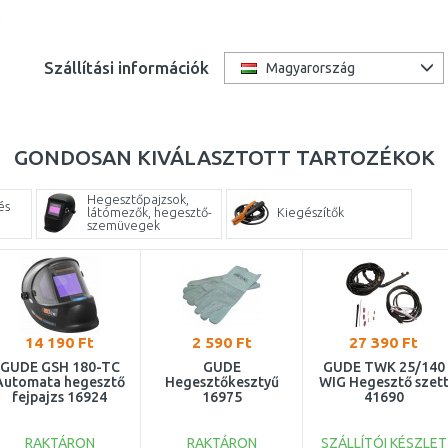
Szállítási információk
Magyarország
GONDOSAN KIVÁLASZTOTT TARTOZÉKOK
Hegesztőpajzsok,
és
látómezők, hegesztő-
Kiegészítők
szemüvegek
14 190 Ft
2 590 Ft
27 390 Ft
GÜDE GSH 180-TC
GÜDE
GÜDE TWK 25/140
Automata hegesztő
Hegesztőkesztyű
WIG Hegesztő szet
fejpajzs 16924
16975
41690
RAKTÁRON
RAKTÁRON
SZÁLLÍTÓI KÉSZLET