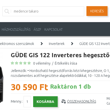
KERESÉS
HÁZHOZSZÁLLÍTÁS
ÁSZF
KAPCSOLAT
lektromos szerszámok
Inverterek
GÜDE GIS 122 Inver
GÜDE GIS 122 Inverteres hegeszt
0 vélemény
/
Értékelés írása
Jellemzők: • Hordozható hegesztőforrás kézi ívhegesztésre, O 1,
rozsdamentes acél hegesztése alapelektródákkal, 10 - 120 A hege
30 590 Ft
Raktáron 1 db
Má
Menny.:
ÖSSZEHASONLÍTÁS
Ga