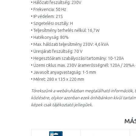
• Hálózati feszültség: 230V
• Frekvencia: 50 Hz
• IP védelem: 21S
• Szigetelési osztály: H
• Teljesítmény terhelés nélkül: 16,7W
• Hatékonyság: 80%
• Max. hálózati teljesítmény 230V: 4,6 kVA
• Üresjárati feszültség: 70 V
• Hegesztőáram szabályozási tartomány: 10-120A
• Üzemi ciklus max. 230V áramerősségnél: 120A / 20%A
• Javasolt anyagvastagság: 1-5 mm
• Méret: 280 x 135 x 220 mm
Törekszünk a webáruházban megtalálható információk, t
közlésére, olykor azonban ezek önhibánkon kívül tartal
képek csak tájékoztató jellegűek.
MÁS