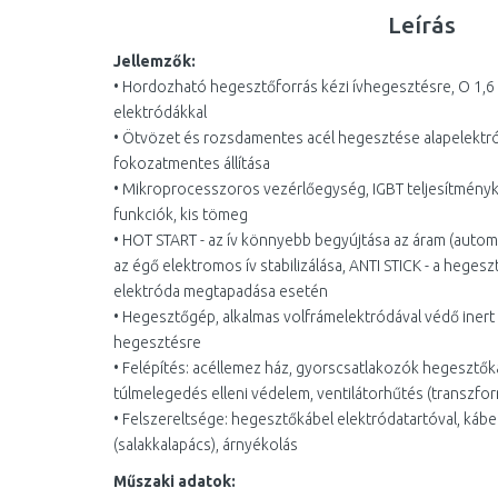
Leírás
Jellemzők:
• Hordozható hegesztőforrás kézi ívhegesztésre, O 1,6
elektródákkal
• Ötvözet és rozsdamentes acél hegesztése alapelektró
fokozatmentes állítása
• Mikroprocesszoros vezérlőegység, IGBT teljesítményka
funkciók, kis tömeg
• HOT START - az ív könnyebb begyújtása az áram (autom
az égő elektromos ív stabilizálása, ANTI STICK - a heg
elektróda megtapadása esetén
• Hegesztőgép, alkalmas volfrámelektródával védő inert
hegesztésre
• Felépítés: acéllemez ház, gyorscsatlakozók hegesztők
túlmelegedés elleni védelem, ventilátorhűtés (transzfor
• Felszereltsége: hegesztőkábel elektródatartóval, kábel
(salakkalapács), árnyékolás
Műszaki adatok: