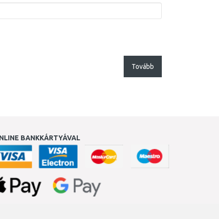
Tovább
NLINE BANKKÁRTYÁVAL
ukereső.hu