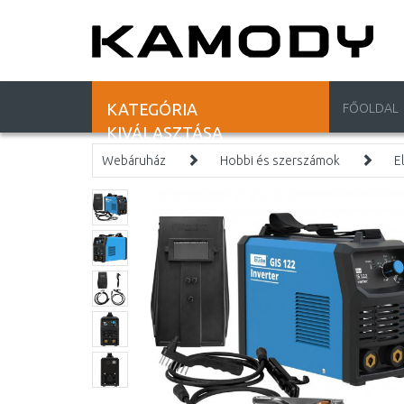
KATEGÓRIA
FŐOLDAL
KIVÁLASZTÁSA
Webáruház
Hobbi és szerszámok
E