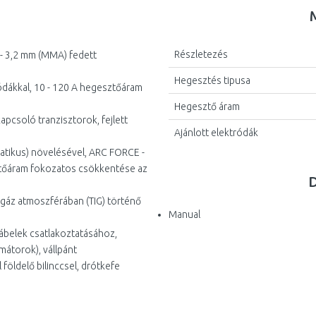
Részletezés
 - 3,2 mm (MMA) fedett
Hegesztés tipusa
dákkal, 10 - 120 A hegesztőáram
Hegesztő áram
pcsoló tranzisztorok, fejlett
Ajánlott elektródák
atikus) növelésével, ARC FORCE -
esztőáram fokozatos csökkentése az
 gáz atmoszférában (TIG) történő
Manual
ábelek csatlakoztatásához,
mátorok), vállpánt
 földelő bilinccsel, drótkefe