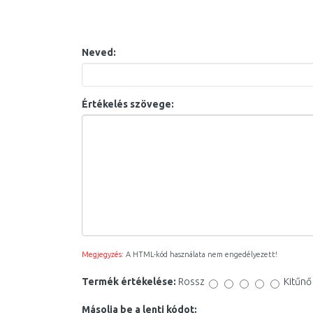
Neved:
Értékelés szövege:
Megjegyzés:
A HTML-kód használata nem engedélyezett!
Termék értékelése:
Rossz
Kitűnő
Másolja be a lenti kódot: