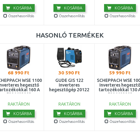
KOSÁRBA
KOSÁRBA
KOSÁRBA
Összehasonlítás
Összehasonlítás
Összehasonlítás
HASONLÓ TERMÉKEK
68 990 Ft
30 590 Ft
59 990 Ft
CHEPPACH WSE 1100
GÜDE GIS 122
SCHEPPACH WSE 10
Inverteres hegesztő
Inverteres
Inverteres hegeszt
artozékokkal 160 A
hegesztőgép 20122
tartozékokkal 130 
5906603903
5906602903
RAKTÁRON
RAKTÁRON
RAKTÁRON
KOSÁRBA
KOSÁRBA
KOSÁRBA
Összehasonlítás
Összehasonlítás
Összehasonlítás