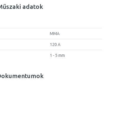
Műszaki adatok
MMA
120 A
1 - 5 mm
Dokumentumok