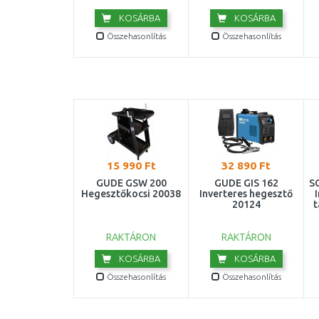
KOSÁRBA
KOSÁRBA
Összehasonlítás
Összehasonlítás
15 990 Ft
32 890 Ft
GÜDE GSW 200
GÜDE GIS 162
S
Hegesztőkocsi 20038
Inverteres hegesztő
20124
t
RAKTÁRON
RAKTÁRON
KOSÁRBA
KOSÁRBA
Összehasonlítás
Összehasonlítás