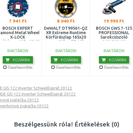
7 941 Ft
8 040 Ft
19 990 Ft
BOSCH EXPERT
DeWALT DT99561-QZ
BOSCH GWS 7-125
iamond Metal Wheel
XR Extreme Runtime
PROFESSIONAL
X-LOCK
Körfűrészlap 165x20
Sarokcsiszoló
gótárcsa,125 x 22,23
mm, 42 fog FZ 10°
0601388108
mm 2608900533
RAKTÁRON
RAKTÁRON
RAKTÁRON
KOSÁRBA
KOSÁRBA
KOSÁRBA
Összehasonlítás
Összehasonlítás
Összehasonlítás
 GIS 122 Inverter Schweißgerät 20122
DE GIS 122 Inverter Schweißgerät 20122
orová svářečka 20122
nvertorová zváračka 20122
Beszélgessünk róla! Értékelések (0)