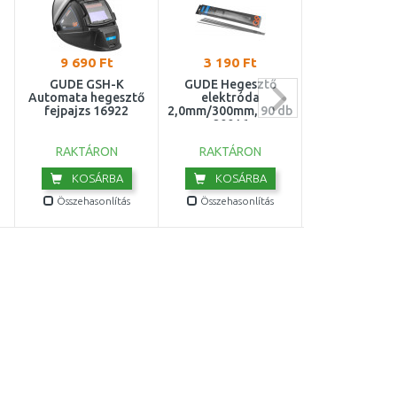
9 690 Ft
3 190 Ft
2 943 F
GÜDE GSH-K
GÜDE Hegesztő
GÜDE 300
Automata hegesztő
elektróda
Földelőfogó 
fejpajzs 16922
2,0mm/300mm, 90 db
20016
RAKTÁRON
RAKTÁRON
RAKTÁRO
KOSÁRBA
KOSÁRBA
KOSÁR
Összehasonlítás
Összehasonlítás
Összehasonl