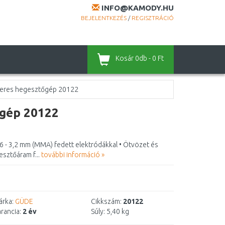
INFO@KAMODY.HU
BEJELENTKEZÉS
/
REGISZTRÁCIÓ
Kosár
0db - 0 Ft
teres hegesztőgép 20122
őgép 20122
6 - 3,2 mm (MMA) fedett elektródákkal • Ötvözet és
sztőáram f...
további információ »
rka:
GÜDE
Cikkszám:
20122
rancia:
2 év
Súly:
5,40 kg