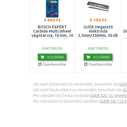
3 690 Ft
3 190 Ft
BOSCH EXPERT
GÜDE Hegesztő
Carbide Multi Wheel
elektróda
D
vágótárcsa, 76 mm, 10
2,5mm/350mm, 50 db
mm 2608901196
20017
vá
RAKTÁRON
RAKTÁRON
KOSÁRBA
KOSÁRBA
Összehasonlítás
Összehasonlítás
Um nach Österreich zu versenden, besuchen Sie
GÜDE
Um nach Deutschland zu versenden, besuchen Sie
GÜ
Pro odeslání do Česka navštivte
GÜDE GIS 122 Invert
Pre odoslanie na Slovensko navštívte
GÜDE GIS 122 I