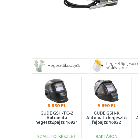
hegesztőpajzsok 
Hegesztőkesztyűk
védősisakok
8 850 Ft
9 690 Ft
GÜDE GSH-TC-2
GÜDE GSH-K
Automata
Automata hegesztő
hegesztőpajzs 16921
fejpajzs 16922
SZÁLLÍTÓI KÉSZLET
RAKTÁRON