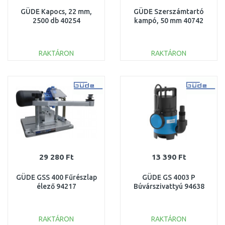
GÜDE Kapocs, 22 mm,
GÜDE Szerszámtartó
2500 db 40254
kampó, 50 mm 40742
RAKTÁRON
RAKTÁRON
KOSÁRBA
KOSÁRBA
Összehasonlítás
Összehasonlítás
29 280 Ft
13 390 Ft
GÜDE GSS 400 Fűrészlap
GÜDE GS 4003 P
élező 94217
Búvárszivattyú 94638
RAKTÁRON
RAKTÁRON