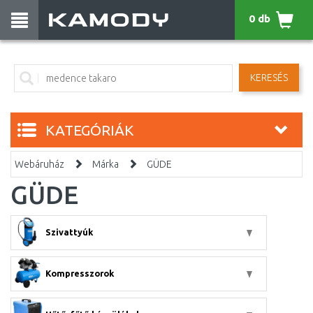
0 db
KERESÉS
KATEGÓRIÁK
Webáruház
Márka
GÜDE
GÜDE
Szivattyúk
Kompresszorok