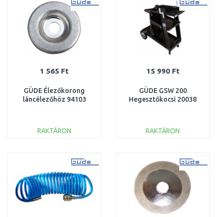
Összehasonlítás
Összehasonlítás
1 565 Ft
15 990 Ft
GÜDE Élezőkorong
GÜDE GSW 200
láncélezőhöz 94103
Hegesztőkocsi 20038
RAKTÁRON
RAKTÁRON
KOSÁRBA
KOSÁRBA
Összehasonlítás
Összehasonlítás