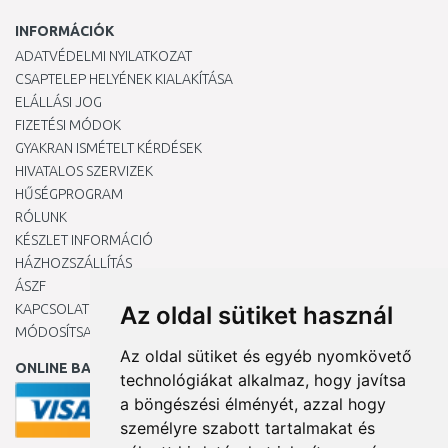
INFORMÁCIÓK
ADATVÉDELMI NYILATKOZAT
CSAPTELEP HELYÉNEK KIALAKÍTÁSA
ELÁLLÁSI JOG
FIZETÉSI MÓDOK
GYAKRAN ISMÉTELT KÉRDÉSEK
HIVATALOS SZERVIZEK
HŰSÉGPROGRAM
RÓLUNK
KÉSZLET INFORMÁCIÓ
HÁZHOZSZÁLLÍTÁS
ÁSZF
KAPCSOLAT
Az oldal sütiket használ
MÓDOSÍTSA A COOKIE-BEÁLLÍTÁSAIMAT
Az oldal sütiket és egyéb nyomkövető
ONLINE BANKKÁRTYÁVAL
technológiákat alkalmaz, hogy javítsa
a böngészési élményét, azzal hogy
személyre szabott tartalmakat és