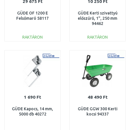
29 675 Ft
10 250 Ft
GÜDE OF 1200 E
GÜDE Kerti szivattyú
Felsőmaró 58117
előszűrő, 1", 250 mm
94462
RAKTÁRON
RAKTÁRON
KOSÁRBA
KOSÁRBA
Összehasonlítás
Összehasonlítás
1 690 Ft
48 490 Ft
GÜDE Kapocs, 14 mm,
GÜDE GGW 300 Kerti
5000 db 40272
kocsi 94337