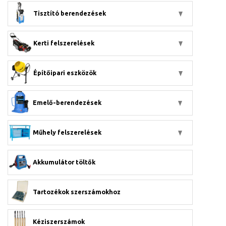
Tisztító berendezések
Kerti felszerelések
Építőipari eszközök
Emelő-berendezések
Műhely felszerelések
Akkumulátor töltők
Tartozékok szerszámokhoz
Kéziszerszámok