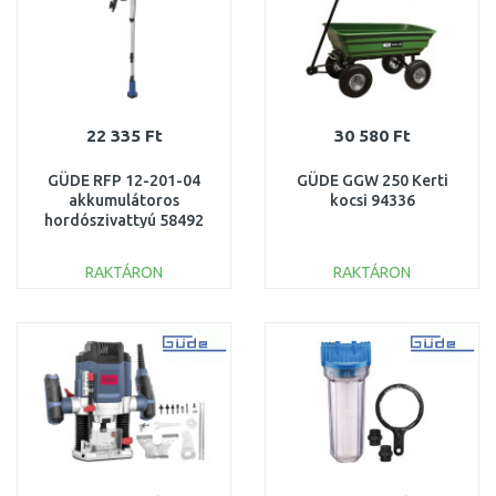
22 335 Ft
30 580 Ft
GÜDE RFP 12-201-04
GÜDE GGW 250 Kerti
akkumulátoros
kocsi 94336
hordószivattyú 58492
RAKTÁRON
RAKTÁRON
KOSÁRBA
KOSÁRBA
Összehasonlítás
Összehasonlítás