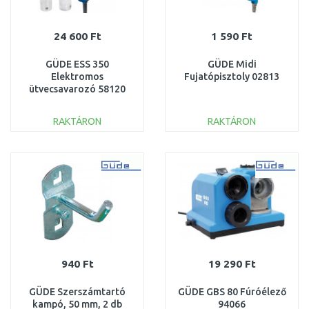
24 600 Ft
1 590 Ft
GÜDE ESS 350
GÜDE Midi
Elektromos
Fujatópisztoly 02813
ütvecsavarozó 58120
RAKTÁRON
RAKTÁRON
KOSÁRBA
KOSÁRBA
Összehasonlítás
Összehasonlítás
940 Ft
19 290 Ft
GÜDE Szerszámtartó
GÜDE GBS 80 Fúróélező
kampó, 50 mm, 2 db
94066