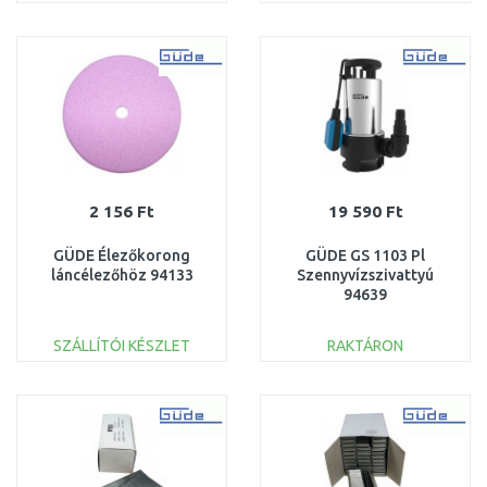
KOSÁRBA
KOSÁRBA
Összehasonlítás
Összehasonlítás
2 156 Ft
19 590 Ft
GÜDE Élezőkorong
GÜDE GS 1103 Pl
láncélezőhöz 94133
Szennyvízszivattyú
94639
SZÁLLÍTÓI KÉSZLET
RAKTÁRON
KOSÁRBA
KOSÁRBA
Összehasonlítás
Összehasonlítás