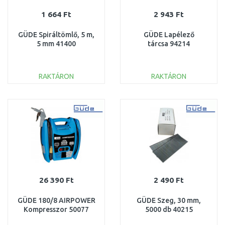
1 664 Ft
2 943 Ft
GÜDE Spiráltömlő, 5 m,
GÜDE Lapélező
5 mm 41400
tárcsa 94214
RAKTÁRON
RAKTÁRON
KOSÁRBA
KOSÁRBA
Összehasonlítás
Összehasonlítás
26 390 Ft
2 490 Ft
GÜDE 180/8 AIRPOWER
GÜDE Szeg, 30 mm,
Kompresszor 50077
5000 db 40215