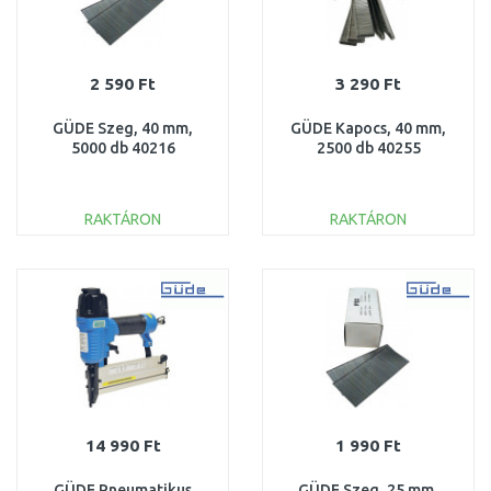
2 590 Ft
3 290 Ft
GÜDE Szeg, 40 mm,
GÜDE Kapocs, 40 mm,
5000 db 40216
2500 db 40255
RAKTÁRON
RAKTÁRON
KOSÁRBA
KOSÁRBA
Összehasonlítás
Összehasonlítás
14 990 Ft
1 990 Ft
GÜDE Pneumatikus
GÜDE Szeg, 25 mm,