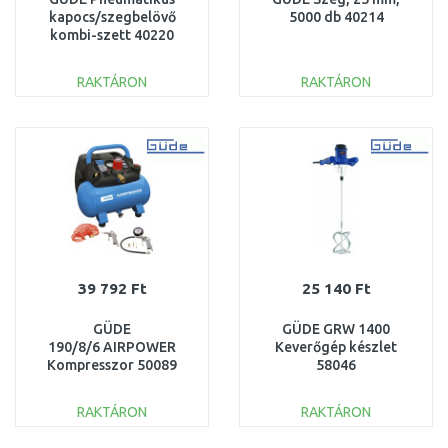
kapocs/szegbelövő
5000 db 40214
kombi-szett 40220
RAKTÁRON
RAKTÁRON
KOSÁRBA
KOSÁRBA
Összehasonlítás
Összehasonlítás
39 792 Ft
25 140 Ft
GÜDE
GÜDE GRW 1400
190/8/6 AIRPOWER
Keverőgép készlet
Kompresszor 50089
58046
RAKTÁRON
RAKTÁRON
KOSÁRBA
KOSÁRBA