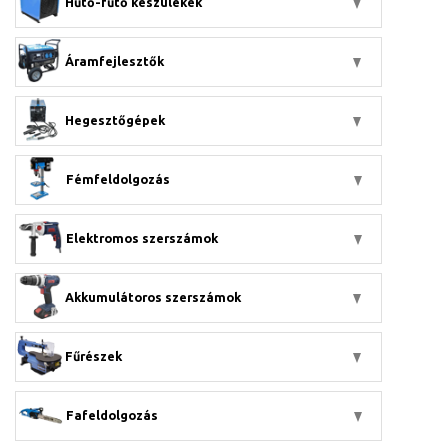
Hűtő-fűtő készülékek
Áramfejlesztők
Hegesztőgépek
Fémfeldolgozás
Elektromos szerszámok
Akkumulátoros szerszámok
Fűrészek
Fafeldolgozás