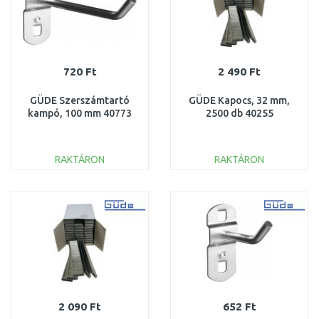
720 Ft
2 490 Ft
GÜDE Szerszámtartó
GÜDE Kapocs, 32 mm,
kampó, 100 mm 40773
2500 db 40255
RAKTÁRON
RAKTÁRON
KOSÁRBA
KOSÁRBA
Összehasonlítás
Összehasonlítás
2 090 Ft
652 Ft