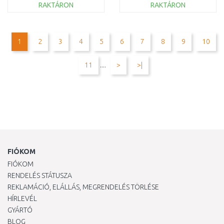
RAKTÁRON
RAKTÁRON
KOSÁRBA
KOSÁRBA
Összehasonlítás
Összehasonlítás
1
2
3
4
5
6
7
8
9
10
11
....
>
>|
FIÓKOM
FIÓKOM
RENDELÉS STÁTUSZA
REKLAMÁCIÓ, ELÁLLÁS, MEGRENDELÉS TÖRLÉSE
HÍRLEVÉL
GYÁRTÓ
BLOG