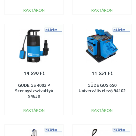
RAKTÁRON
RAKTÁRON
KOSÁRBA
KOSÁRBA
Összehasonlítás
Összehasonlítás
14 590 Ft
11 551 Ft
GÜDE GS 4002 P
GÜDE GUS 650
Szennyvízszivattyú
Univerzális élező 94102
94630
RAKTÁRON
RAKTÁRON
KOSÁRBA
KOSÁRBA
Összehasonlítás
Összehasonlítás