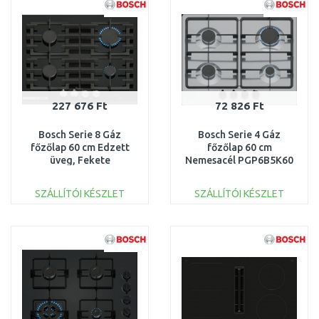
Összehasonlítás
Összehasonlítás
227 676 Ft
72 826 Ft
Bosch Serie 8 Gáz
Bosch Serie 4 Gáz
főzőlap 60 cm Edzett
főzőlap 60 cm
üveg, Fekete
Nemesacél PGP6B5K60
PRP6A6H40
SZÁLLÍTÓI KÉSZLET
SZÁLLÍTÓI KÉSZLET
KOSÁRBA
KOSÁRBA
Összehasonlítás
Összehasonlítás