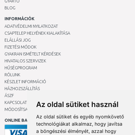
GYÁRTÓ
BLOG
INFORMÁCIÓK
ADATVÉDELMI NYILATKOZAT
CSAPTELEP HELYÉNEK KIALAKÍTÁSA
ELÁLLÁSI JOG
FIZETÉSI MÓDOK
GYAKRAN ISMÉTELT KÉRDÉSEK
HIVATALOS SZERVIZEK
HŰSÉGPROGRAM
RÓLUNK
KÉSZLET INFORMÁCIÓ
HÁZHOZSZÁLLÍTÁS
ÁSZF
KAPCSOLAT
Az oldal sütiket használ
MÓDOSÍTSA A COOKIE-BEÁLLÍTÁSAIMAT
Az oldal sütiket és egyéb nyomkövető
ONLINE BANKKÁRTYÁVAL
technológiákat alkalmaz, hogy javítsa
a böngészési élményét, azzal hogy