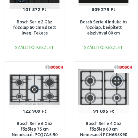
101 572 Ft
609 279 Ft
Bosch Serie 2 Gáz
Bosch Serie 4 Indukciós
főzőlap 60 cm Edzett
főzőlap, beépített
üveg, Fekete
elszívóval 80 cm
POH6B6K30
PVS811B16E
SZÁLLÍTÓI KÉSZLET
SZÁLLÍTÓI KÉSZLET
KOSÁRBA
KOSÁRBA
Összehasonlítás
Összehasonlítás
122 909 Ft
91 095 Ft
Bosch Serie 6 Gáz
Bosch Serie 4 Gáz
főzőlap 75 cm
főzőlap 60 cm
Nemesacél PCQ7A5I90
Nemesacél PGH6B5K90