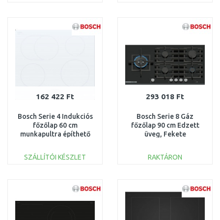
KOSÁRBA
KOSÁRBA
Összehasonlítás
Összehasonlítás
162 422 Ft
293 018 Ft
Bosch Serie 4 Indukciós
Bosch Serie 8 Gáz
főzőlap 60 cm
főzőlap 90 cm Edzett
munkapultra építhető
üveg, Fekete
keret nélkül PIF612BB1E
PRS9A6H40
SZÁLLÍTÓI KÉSZLET
RAKTÁRON
KOSÁRBA
KOSÁRBA
Összehasonlítás
Összehasonlítás