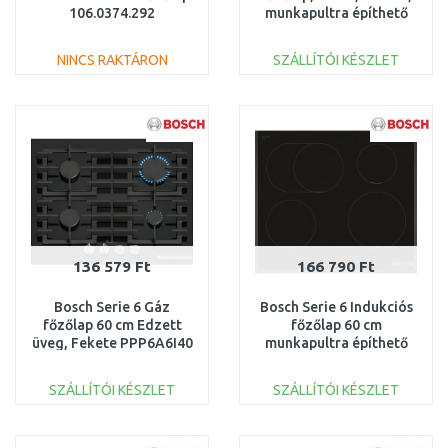
106.0374.292
munkapultra építhető
keret PIX631HC1E
NINCS RAKTÁRON
SZÁLLÍTÓI KÉSZLET
KOSÁRBA
KOSÁRBA
Összehasonlítás
Összehasonlítás
136 579 Ft
166 790 Ft
Bosch Serie 6 Gáz
Bosch Serie 6 Indukciós
főzőlap 60 cm Edzett
főzőlap 60 cm
üveg, Fekete PPP6A6I40
munkapultra építhető
keret nélkül PIF651HC1E
SZÁLLÍTÓI KÉSZLET
SZÁLLÍTÓI KÉSZLET
KOSÁRBA
KOSÁRBA