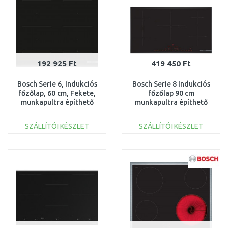
192 925 Ft
419 450 Ft
Bosch Serie 6, Indukciós
Bosch Serie 8 Indukciós
főzőlap, 60 cm, Fekete,
főzőlap 90 cm
munkapultra építhető
munkapultra építhető
keret PVQ631HC1E
kerettel PIV975DC1E
SZÁLLÍTÓI KÉSZLET
SZÁLLÍTÓI KÉSZLET
KOSÁRBA
KOSÁRBA
Összehasonlítás
Összehasonlítás