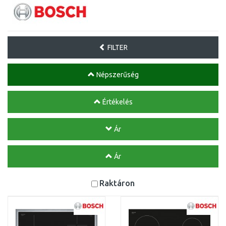
FILTER
Népszerűség
Értékelés
Ár
Ár
Raktáron