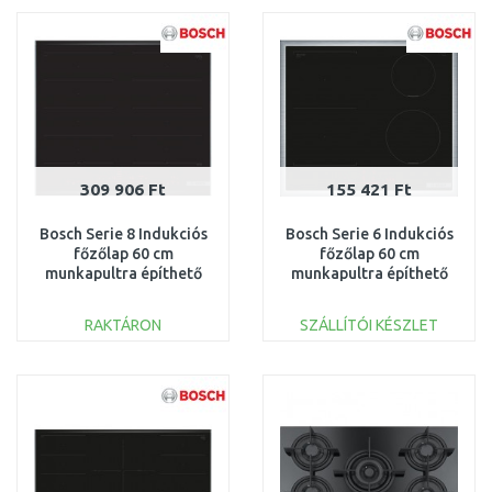
Összehasonlítás
Összehasonlítás
309 906 Ft
155 421 Ft
Bosch Serie 8 Indukciós
Bosch Serie 6 Indukciós
főzőlap 60 cm
főzőlap 60 cm
munkapultra építhető
munkapultra építhető
kerettel PXX675DC1E
kerettel PVS645HB1E
RAKTÁRON
SZÁLLÍTÓI KÉSZLET
KOSÁRBA
KOSÁRBA
Összehasonlítás
Összehasonlítás