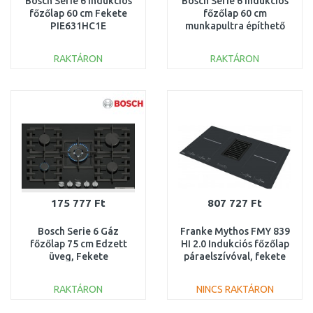
Bosch Serie 6 Indukciós
Bosch Serie 6 Indukciós
főzőlap 60 cm Fekete
főzőlap 60 cm
PIE631HC1E
munkapultra építhető
keret nélkül
PVS631HB1E
RAKTÁRON
RAKTÁRON
KOSÁRBA
KOSÁRBA
Összehasonlítás
Összehasonlítás
175 777 Ft
807 727 Ft
Bosch Serie 6 Gáz
Franke Mythos FMY 839
főzőlap 75 cm Edzett
HI 2.0 Indukciós főzőlap
üveg, Fekete
páraelszívóval, fekete
PPQ7A6I40
üveg 340.0597.249
RAKTÁRON
NINCS RAKTÁRON
KOSÁRBA
KOSÁRBA