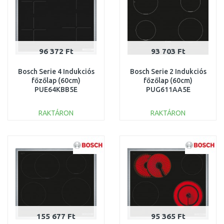
96 372 Ft
93 703 Ft
Bosch Serie 4 Indukciós
Bosch Serie 2 Indukciós
főzőlap (60cm)
főzőlap (60cm)
PUE64KBB5E
PUG611AA5E
RAKTÁRON
RAKTÁRON
KOSÁRBA
KOSÁRBA
Összehasonlítás
Összehasonlítás
155 677 Ft
95 365 Ft