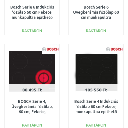
Bosch Serie 6 Indukciós
Bosch Serie 6
főzőlap 60 cm Fekete,
Üvegkerámia főzőlap 60
munkapultra építhető
cm munkapultra
kerettel PIF645HB1E
építhető kerettel
PKN645FP2E
RAKTÁRON
RAKTÁRON
KOSÁRBA
KOSÁRBA
Összehasonlítás
Összehasonlítás
88 495 Ft
105 550 Ft
BOSCH Serie 4,
Bosch Serie 4 Indukciós
Üvegkerámia főzőlap,
főzőlap 60 cm Fekete,
60 cm, Fekete,
munkapultba építhető
munkapultra építhető
keret PKF631BB2E
RAKTÁRON
RAKTÁRON