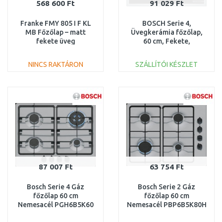
568 600 Ft
91 029 Ft
Franke FMY 805 I F KL
BOSCH Serie 4,
MB Főzőlap – matt
Üvegkerámia főzőlap,
fekete üveg
60 cm, Fekete,
108.0733.617
munkapultra építhető
kerettel PKE645BA
NINCS RAKTÁRON
SZÁLLÍTÓI KÉSZLET
KOSÁRBA
KOSÁRBA
Összehasonlítás
Összehasonlítás
87 007 Ft
63 754 Ft
Bosch Serie 4 Gáz
Bosch Serie 2 Gáz
főzőlap 60 cm
főzőlap 60 cm
Nemesacél PGH6B5K60
Nemesacél PBP6B5K80H