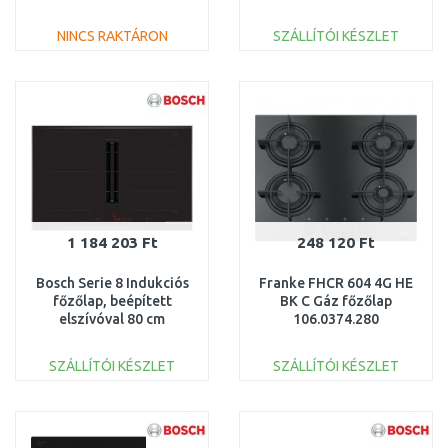
NINCS RAKTÁRON
SZÁLLÍTÓI KÉSZLET
KOSÁRBA
KOSÁRBA
Összehasonlítás
Összehasonlítás
1 184 203 Ft
248 120 Ft
Bosch Serie 8 Indukciós
Franke FHCR 604 4G HE
főzőlap, beépített
BK C Gáz főzőlap
elszívóval 80 cm
106.0374.280
PXX875D67E
SZÁLLÍTÓI KÉSZLET
SZÁLLÍTÓI KÉSZLET
KOSÁRBA
KOSÁRBA
Összehasonlítás
Összehasonlítás