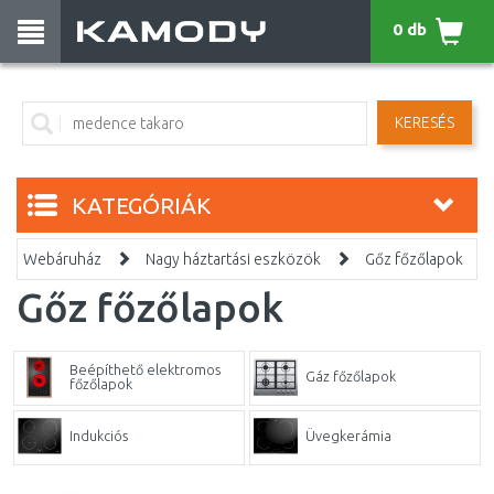
0 db
KERESÉS
KATEGÓRIÁK
Webáruház
Nagy háztartási eszközök
Gőz főzőlapok
Gőz főzőlapok
Beépíthető elektromos
Gáz főzőlapok
főzőlapok
Indukciós
Üvegkerámia