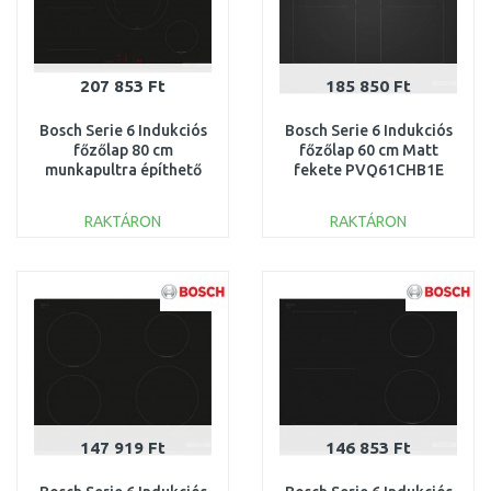
207 853 Ft
185 850 Ft
Bosch Serie 6 Indukciós
Bosch Serie 6 Indukciós
főzőlap 80 cm
főzőlap 60 cm Matt
munkapultra építhető
fekete PVQ61CHB1E
keret nélkül
PVS831HC1E
RAKTÁRON
RAKTÁRON
KOSÁRBA
KOSÁRBA
Összehasonlítás
Összehasonlítás
147 919 Ft
146 853 Ft