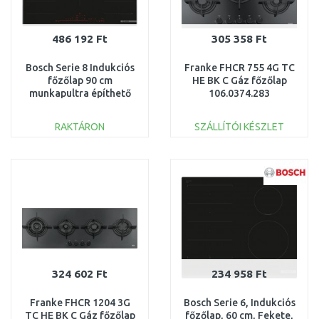
486 192 Ft
305 358 Ft
Bosch Serie 8 Indukciós
Franke FHCR 755 4G TC
főzőlap 90 cm
HE BK C Gáz főzőlap
munkapultra építhető
106.0374.283
kerettel PXV975DV1E
RAKTÁRON
SZÁLLÍTÓI KÉSZLET
KOSÁRBA
KOSÁRBA
Összehasonlítás
Összehasonlítás
324 602 Ft
234 958 Ft
Franke FHCR 1204 3G
Bosch Serie 6, Indukciós
TC HE BK C Gáz főzőlap
főzőlap, 60 cm, Fekete,