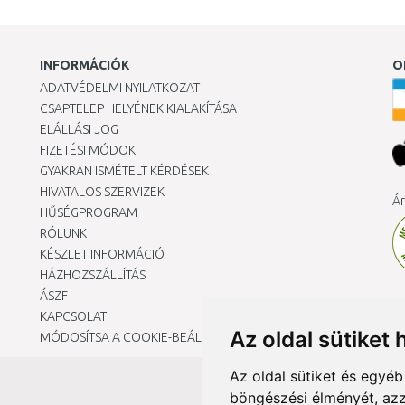
INFORMÁCIÓK
O
ADATVÉDELMI NYILATKOZAT
CSAPTELEP HELYÉNEK KIALAKÍTÁSA
ELÁLLÁSI JOG
FIZETÉSI MÓDOK
GYAKRAN ISMÉTELT KÉRDÉSEK
HIVATALOS SZERVIZEK
Ár
HŰSÉGPROGRAM
RÓLUNK
KÉSZLET INFORMÁCIÓ
HÁZHOZSZÁLLÍTÁS
ÁSZF
KAPCSOLAT
Az oldal sütiket 
MÓDOSÍTSA A COOKIE-BEÁLLÍTÁSAIMAT
Az oldal sütiket és egyé
böngészési élményét, azz