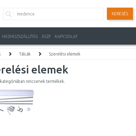
KERESÉS
HÁZHOZSZÁLLÍTÁS
ÁSZF
KAPCSOLAT
k
Tálcák
Szerelési elemek
relési elemek
kategóriában nincsenek termékek.