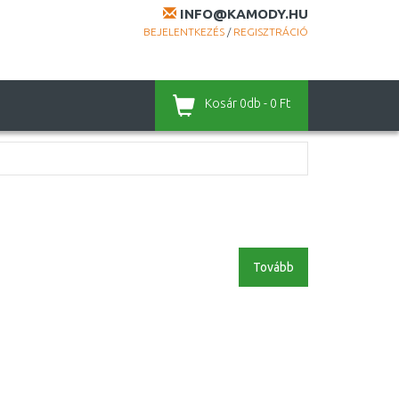
INFO@KAMODY.HU
BEJELENTKEZÉS
/
REGISZTRÁCIÓ
Kosár
0db - 0 Ft
Tovább