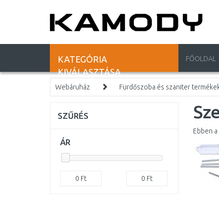
KATEGÓRIA
FŐOLDAL
KIVÁLASZTÁSA
Webáruház
Fürdőszoba és szaniter terméke
Sze
SZŰRÉS
Ebben a 
ÁR
0
Ft
0
Ft