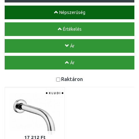
Népszerűség
Értékelés
Ár
Ár
Raktáron
17 212 Ft