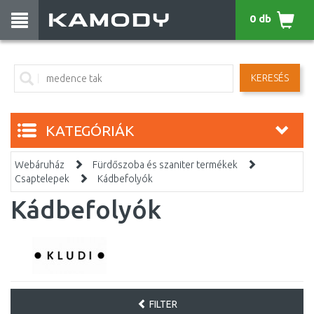
0 db
KERESÉS
KATEGÓRIÁK
Webáruház
Fürdőszoba és szaniter termékek
Csaptelepek
Kádbefolyók
Kádbefolyók
FILTER