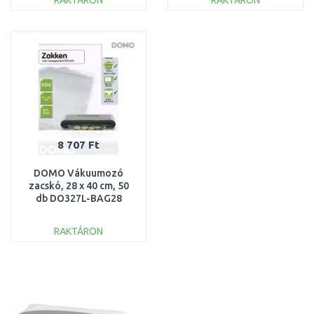
RAKTÁRON
RAKTÁRON
KOSÁRBA
KOSÁRBA
Összehasonlítás
Összehasonlítás
8 707 Ft
DOMO Vákuumozó
zacskó, 28 x 40 cm, 50
db DO327L-BAG28
RAKTÁRON
KOSÁRBA
Összehasonlítás