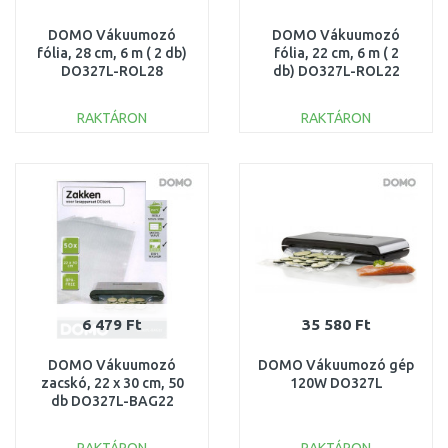
DOMO Vákuumozó
DOMO Vákuumozó
fólia, 28 cm, 6 m ( 2 db)
fólia, 22 cm, 6 m ( 2
DO327L-ROL28
db) DO327L-ROL22
RAKTÁRON
RAKTÁRON
KOSÁRBA
KOSÁRBA
Összehasonlítás
Összehasonlítás
6 479 Ft
35 580 Ft
DOMO Vákuumozó
DOMO Vákuumozó gép
zacskó, 22 x 30 cm, 50
120W DO327L
db DO327L-BAG22