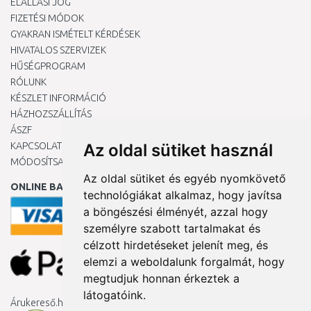
ELÁLLÁSI JOG
FIZETÉSI MÓDOK
GYAKRAN ISMÉTELT KÉRDÉSEK
HIVATALOS SZERVIZEK
HŰSÉGPROGRAM
RÓLUNK
KÉSZLET INFORMÁCIÓ
HÁZHOZSZÁLLÍTÁS
ÁSZF
KAPCSOLAT
Az oldal sütiket használ
MÓDOSÍTSA A COOKIE-BEÁLLÍTÁSAIMAT
Az oldal sütiket és egyéb nyomkövető
ONLINE BANKKÁRTYÁVAL
technológiákat alkalmaz, hogy javítsa
a böngészési élményét, azzal hogy
személyre szabott tartalmakat és
célzott hirdetéseket jelenít meg, és
elemzi a weboldalunk forgalmát, hogy
megtudjuk honnan érkeztek a
látogatóink.
Árukereső.hu