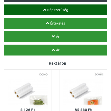
Népszerűség
Értékelés
Ár
Ár
Raktáron
8 126 Ft
35 580 Ft