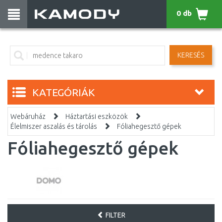
0 db
KERESÉS
KATEGÓRIÁK
Webáruház
Háztartási eszközök
Élelmiszer aszalás és tárolás
Fóliahegesztő gépek
Fóliahegesztő gépek
FILTER