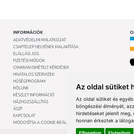
INFORMÁCIÓK
O
ADATVÉDELMI NYILATKOZAT
CSAPTELEP HELYÉNEK KIALAKÍTÁSA
ELÁLLÁSI JOG
FIZETÉSI MÓDOK
GYAKRAN ISMÉTELT KÉRDÉSEK
HIVATALOS SZERVIZEK
Ár
HŰSÉGPROGRAM
Az oldal sütiket 
RÓLUNK
KÉSZLET INFORMÁCIÓ
Az oldal sütiket és egyé
HÁZHOZSZÁLLÍTÁS
böngészési élményét, azz
ÁSZF
hirdetéseket jelenít meg
KAPCSOLAT
honnan érkeztek a látoga
MÓDOSÍTSA A COOKIE-BEÁLLÍTÁSAIMAT
Elfogadom
Elutasítom