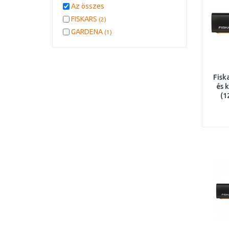
Az összes
FISKARS
(2)
GARDENA
(1)
Fisk
és 
(1