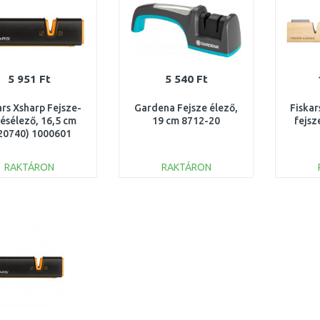
5 951 Ft
5 540 Ft
ars Xsharp Fejsze-
Gardena Fejsze élező,
Fiskar
késélező, 16,5 cm
19 cm 8712-20
fejsz
20740) 1000601
RAKTÁRON
RAKTÁRON
KOSÁRBA
KOSÁRBA
Összehasonlítás
Összehasonlítás