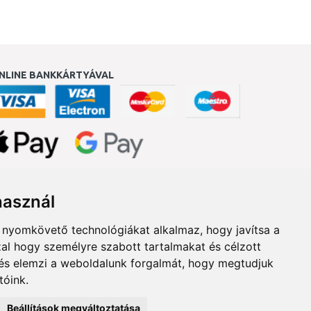
NLINE BANKKÁRTYÁVAL
ukereső.hu
használ
b nyomkövető technológiákat alkalmaz, hogy javítsa a
al hogy személyre szabott tartalmakat és célzott
, és elemzi a weboldalunk forgalmát, hogy megtudjuk
tóink.
Beállítások megváltoztatása