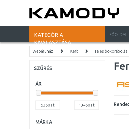
KATEGÓRIA
FŐOLDAL
KIVÁLASZTÁSA
Webáruház
Kert
Fa és bokorápolás
Fe
SZŰRÉS
ÁR
Rendez
5360
Ft
13460
Ft
MÁRKA