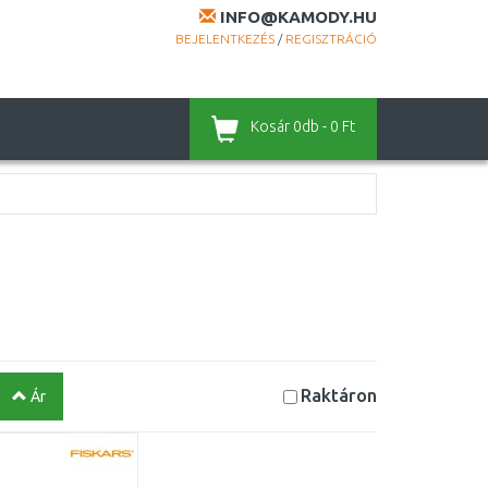
INFO@KAMODY.HU
BEJELENTKEZÉS
/
REGISZTRÁCIÓ
Kosár
0db - 0 Ft
Raktáron
Ár