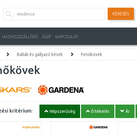
KERESÉS
HÁZHOZSZÁLLÍTÁS
ÁSZF
KAPCSOLAT
Balták és gallyazó kések
Fenőkövek
nőkövek
ési kritérium:
Népszerűség
Értékelés
Ár