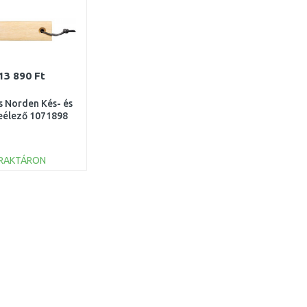
13 890 Ft
s Norden Kés- és
eélező 1071898
RAKTÁRON
KOSÁRBA
Összehasonlítás