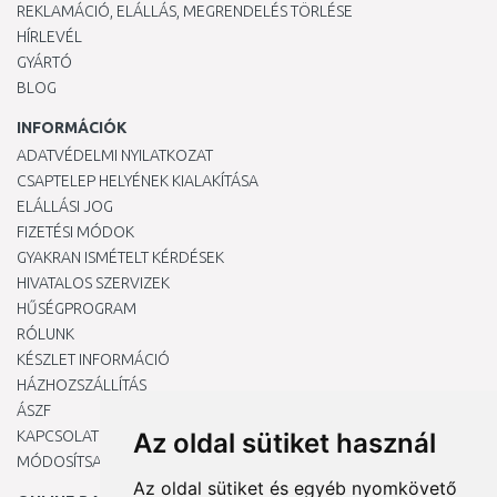
REKLAMÁCIÓ, ELÁLLÁS, MEGRENDELÉS TÖRLÉSE
HÍRLEVÉL
GYÁRTÓ
BLOG
INFORMÁCIÓK
ADATVÉDELMI NYILATKOZAT
CSAPTELEP HELYÉNEK KIALAKÍTÁSA
ELÁLLÁSI JOG
FIZETÉSI MÓDOK
GYAKRAN ISMÉTELT KÉRDÉSEK
HIVATALOS SZERVIZEK
HŰSÉGPROGRAM
RÓLUNK
KÉSZLET INFORMÁCIÓ
HÁZHOZSZÁLLÍTÁS
ÁSZF
KAPCSOLAT
Az oldal sütiket használ
MÓDOSÍTSA A COOKIE-BEÁLLÍTÁSAIMAT
Az oldal sütiket és egyéb nyomkövető