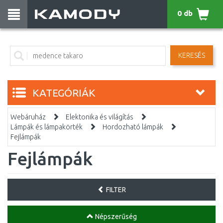
0 db
KERESÉS
KATEGÓRIÁK
Webáruház
Elektonika és világítás
Lámpák és lámpakörték
Hordozható lámpák
Fejlámpák
Fejlámpák
FILTER
Népszerűség