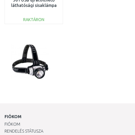
301 USB újratölthető
láthatósági sisaklámpa
4933479768
RAKTÁRON
KOSÁRBA
Összehasonlítás
FIÓKOM
FIÓKOM
RENDELÉS STÁTUSZA