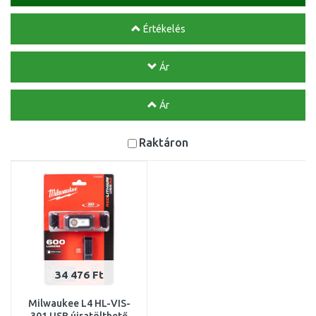
Értékelés
Ár
Ár
Raktáron
34 476 Ft
Milwaukee L4 HL-VIS-