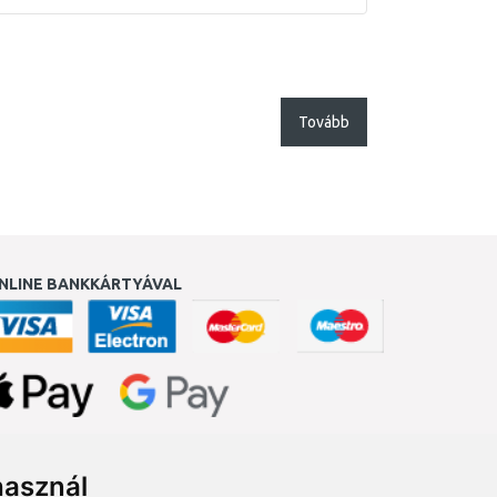
Tovább
NLINE BANKKÁRTYÁVAL
ukereső.hu
használ