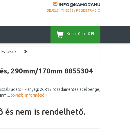
INFO@KAMODY.HU
BEJELENTKEZÉS
/
REGISZTRÁCIÓ
Kosár
0db - 0 Ft
gés kések
kés, 290mm/170mm 8855304
aki adatok: - anyag: 2CR13 rozsdamentes acél penge,
mm ...
további információ »
 és nem is rendelhető.