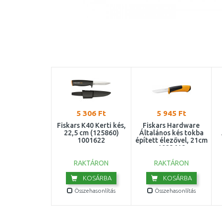
5 306 Ft
5 945 Ft
Fiskars K40 Kerti kés,
Fiskars Hardware
22,5 cm (125860)
Általános kés tokba
1001622
épített élezővel, 21cm
1023618
RAKTÁRON
RAKTÁRON
KOSÁRBA
KOSÁRBA
Összehasonlítás
Összehasonlítás