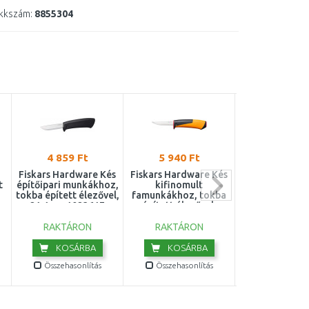
kkszám:
8855304
4 859 Ft
5 940 Ft
5 860 F
Fiskars Hardware Kés
Fiskars Hardware Kés
Stanley FMHT
t
építőipari munkákhoz,
kifinomult
FatMax K
tokba épített élezővel,
famunkákhoz, tokba
homlokzati szi
21,1 cm 1023617
épített élezővel,
vágásához 3
20,9cm 1023620
RAKTÁRON
RAKTÁRON
RAKTÁRO
KOSÁRBA
KOSÁRBA
KOSÁR
Összehasonlítás
Összehasonlítás
Összehasonl