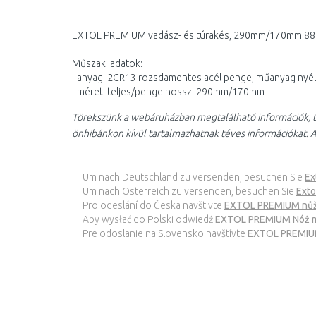
EXTOL PREMIUM vadász- és túrakés, 290mm/170mm 8
Műszaki adatok:
- anyag: 2CR13 rozsdamentes acél penge, műanyag nyél,
- méret: teljes/penge hossz: 290mm/170mm
Törekszünk a webáruházban megtalálható információk, t
önhibánkon kívül tartalmazhatnak téves információkat. A
Um nach Deutschland zu versenden, besuchen Sie
Ex
Um nach Österreich zu versenden, besuchen Sie
Exto
Pro odeslání do Česka navštivte
EXTOL PREMIUM nůž
Aby wysłać do Polski odwiedź
EXTOL PREMIUM Nóż my
Pre odoslanie na Slovensko navštívte
EXTOL PREMIUM