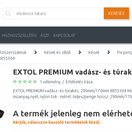
KERESÉS
HÁZHOZSZÁLLÍTÁS
ÁSZF
KAPCSOLAT
éziszerszámok
Kések és ollók
Kések
Fix pen
8855304
EXTOL PREMIUM vadász- és túra
1 vélemény
/
Értékelés írása
EXTOL PREMIUM vadász- és túrakés, 290mm/170mm 8855304 Műsz
műanyag nyél, nylon tok - méret: teljes/penge hossz: 290mm/170
A termék jelenleg nem elérhető
Kérjük, válasszon hasonló termékeink közül.