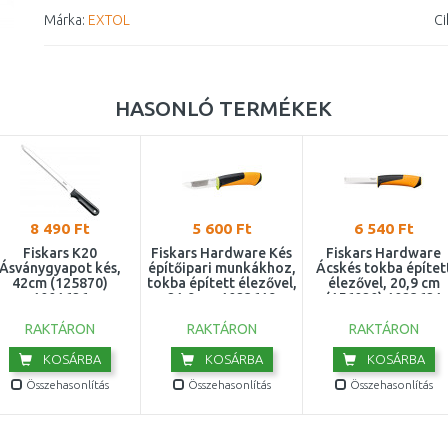
Márka:
EXTOL
Ci
HASONLÓ TERMÉKEK
8 490 Ft
5 600 Ft
6 540 Ft
Fiskars K20
Fiskars Hardware Kés
Fiskars Hardware
Ásványgyapot kés,
építőipari munkákhoz,
Ácskés tokba építet
42cm (125870)
tokba épített élezővel,
élezővel, 20,9 cm
1001626
21,9 cm 1023619
(156020) 1023621
RAKTÁRON
RAKTÁRON
RAKTÁRON
KOSÁRBA
KOSÁRBA
KOSÁRBA
Összehasonlítás
Összehasonlítás
Összehasonlítás