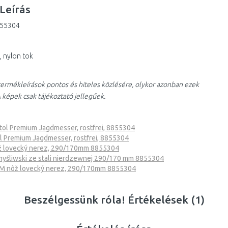
Leírás
855304
 nylon tok
ermékleírások pontos és hiteles közlésére, olykor azonban ezek
 képek csak tájékoztató jellegűek.
tol Premium Jagdmesser, rostfrei, 8855304
l Premium Jagdmesser, rostfrei, 8855304
 lovecký nerez, 290/170mm 8855304
śliwski ze stali nierdzewnej 290/170 mm 8855304
 nôž lovecký nerez, 290/170mm 8855304
Beszélgessünk róla! Értékelések (1)