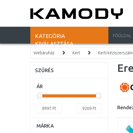
KATEGÓRIA
FŐOLDAL
KIVÁLASZTÁSA
Webáruház
Kert
Kerti kéziszerszá
Ere
SZŰRÉS
ÁR
Rendez
8997
Ft
9269
Ft
MÁRKA