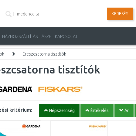
KERESÉS
HÁZHOZSZÁLLÍTÁS
ÁSZF
KAPCSOLAT
mok
Ereszcsatorna tisztítók
szcsatorna tisztítók
ési kritérium:
Népszerűség
Értékelés
Ár