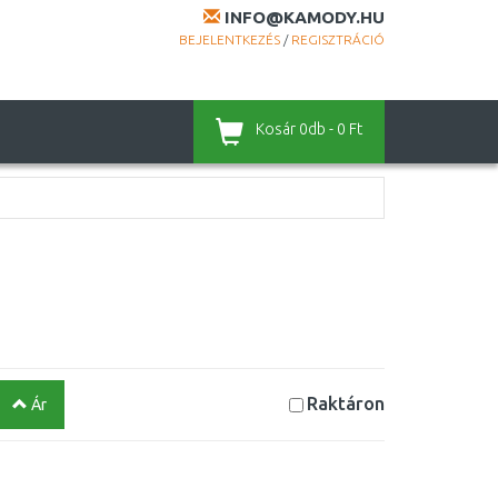
INFO@KAMODY.HU
BEJELENTKEZÉS
/
REGISZTRÁCIÓ
Kosár
0db - 0 Ft
Raktáron
Ár