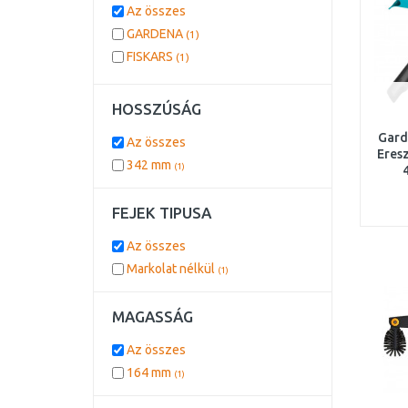
Az összes
GARDENA
(1)
FISKARS
(1)
HOSSZÚSÁG
Gard
Az összes
Eresz
342 mm
(1)
FEJEK TIPUSA
Az összes
Markolat nélkül
(1)
MAGASSÁG
Az összes
164 mm
(1)