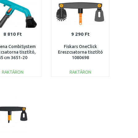
8 810 Ft
9 290 Ft
ena CombiSystem
Fiskars OneClick
csatorna tisztító,
Ereszcsatorna tisztító
45 cm 3651-20
1080698
RAKTÁRON
RAKTÁRON
KOSÁRBA
KOSÁRBA
Összehasonlítás
Összehasonlítás