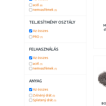
acél
(6)
nemvasfémek
(5)
TELJESÍTMÉNY OSZTÁLY
M
d
Az összes
PRO
(1)
FELHASZNÁLÁS
Az összes
acél
(1)
nemvasfémek
(1)
ANYAG
Az összes
Zvlněný drát
(5)
Spletený drát
(1)
BO