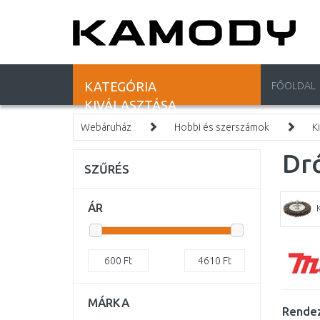
KATEGÓRIA
FŐOLDAL
KIVÁLASZTÁSA
Webáruház
Hobbi és szerszámok
K
Dr
SZŰRÉS
ÁR
600
Ft
4610
Ft
MÁRKA
Rendez