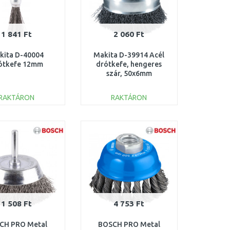
1 841 Ft
2 060 Ft
kita D-40004
Makita D-39914 Acél
ótkefe 12mm
drótkefe, hengeres
szár, 50x6mm
RAKTÁRON
RAKTÁRON
KOSÁRBA
KOSÁRBA
Összehasonlítás
Összehasonlítás
1 508 Ft
4 753 Ft
CH PRO Metal
BOSCH PRO Metal