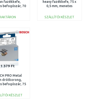
an fazékkefe,
heavy fazékkefe, 75 x
s befogószár, 70
0,5 mm, menetes
 mm 1609200271
1608622029
RAKTÁRON
SZÁLLÍTÓI KÉSZLET
KOSÁRBA
KOSÁRBA
Összehasonlítás
Összehasonlítás
1 379 Ft
CH PRO Metal
n drótkorong,
s befogószár, 75
 mm 1608622015
LÍTÓI KÉSZLET
KOSÁRBA