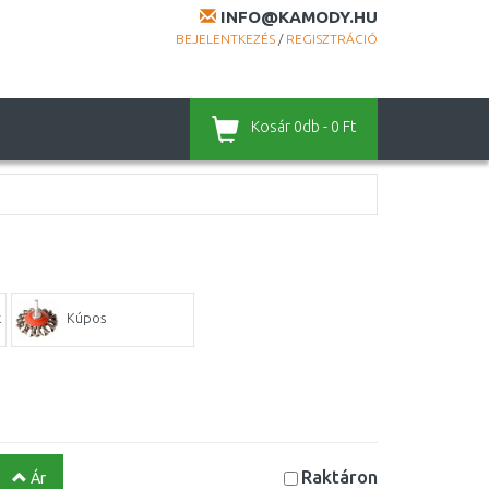
INFO@KAMODY.HU
BEJELENTKEZÉS
/
REGISZTRÁCIÓ
Kosár
0db - 0 Ft
k
Kúpos
Raktáron
Ár