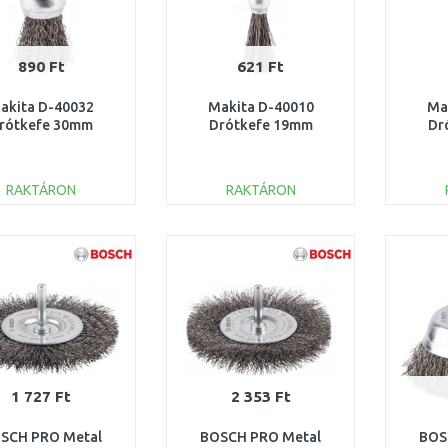
890 Ft
621 Ft
akita D-40032
Makita D-40010
Ma
rótkefe 30mm
Drótkefe 19mm
Dr
RAKTÁRON
RAKTÁRON
KOSÁRBA
KOSÁRBA
Összehasonlítás
Összehasonlítás
1 727 Ft
2 353 Ft
SCH PRO Metal
BOSCH PRO Metal
BOS