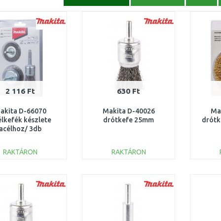
2 116 Ft
630 Ft
akita D-66070
Makita D-40026
Ma
lkefék készlete
drótkefe 25mm
drótk
acélhoz/ 3db
RAKTÁRON
RAKTÁRON
KOSÁRBA
KOSÁRBA
Összehasonlítás
Összehasonlítás