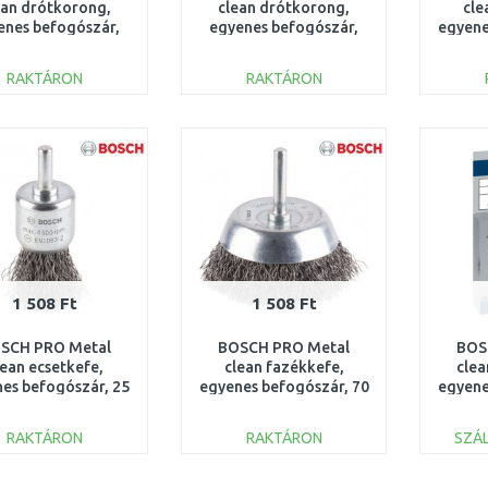
ean drótkorong,
clean drótkorong,
cle
enes befogószár,
egyenes befogószár,
egyene
100 x 0,3 mm
100 x 0,2 mm
x 0,2
1609200273
1609200274
RAKTÁRON
RAKTÁRON
KOSÁRBA
KOSÁRBA
Összehasonlítás
Összehasonlítás
1 508 Ft
1 508 Ft
SCH PRO Metal
BOSCH PRO Metal
BOS
lean ecsetkefe,
clean fazékkefe,
clea
es befogószár, 25
egyenes befogószár, 70
egyene
,3 mm 1609200269
x 0,3 mm 1609200270
x 0,2
RAKTÁRON
RAKTÁRON
SZÁL
KOSÁRBA
KOSÁRBA