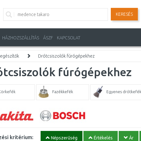
KERESÉS
HÁZHOZSZÁLLÍTÁS
ÁSZF
KAPCSOLAT
iegészítők
Drótcsiszolók fúrógépekhez
ótcsiszolók fúrógépekhez
Körkefék
Fazékkefék
Egyenes drótkefé
ési kritérium:
Népszerűség
Értékelés
Ár