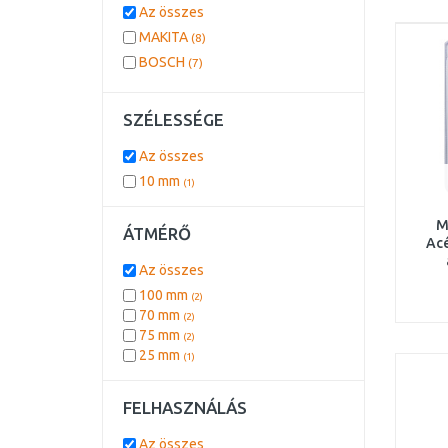
Az összes
MAKITA
(8)
BOSCH
(7)
SZÉLESSÉGE
Az összes
10 mm
(1)
M
ÁTMÉRŐ
Acé
Az összes
100 mm
(2)
70 mm
(2)
75 mm
(2)
25 mm
(1)
FELHASZNÁLÁS
Az összes