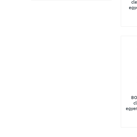
cl
egy
BO
c
egyen
x 0