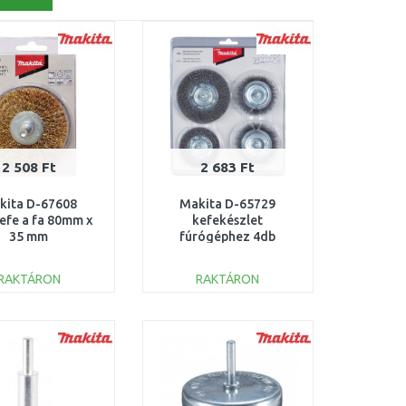
2 508 Ft
2 683 Ft
kita D-67608
Makita D-65729
efe a fa 80mm x
kefekészlet
35 mm
fúrógéphez 4db
RAKTÁRON
RAKTÁRON
KOSÁRBA
KOSÁRBA
Összehasonlítás
Összehasonlítás