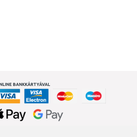
Összehasonlítás
NLINE BANKKÁRTYÁVAL
ukereső.hu