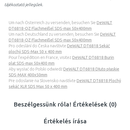
tájékoztató jellegűek.
Um nach Österreich zu versenden, besuchen Sie
DeWALT
DT6818-QZ Flachmeißel SDS-max 50x400mm
Um nach Deutschland zu versenden, besuchen Sie
DeWALT
DT6818-QZ Flachmeißel SDS-max 50x400mm
Pro odeslání do Česka navštivte
DeWALT DT6818 Sekáč
plochý SDS-Max 50 x 400 mm
Pour l’expédition en France, visitez
DeWALT DT6818 Burin
plat SDS-max 50x400 mm
Aby wysłać do Polski odwiedź
DeWALT DT6818 Dłuto płaskie
SDS-MAX 400x50mm
Pre odoslanie na Slovensko navštívte
DeWALT DT6818 Plochý
sekáč XLR SDS Max 50 x 400 mm
Beszélgessünk róla! Értékelések (0)
Értékelés írása