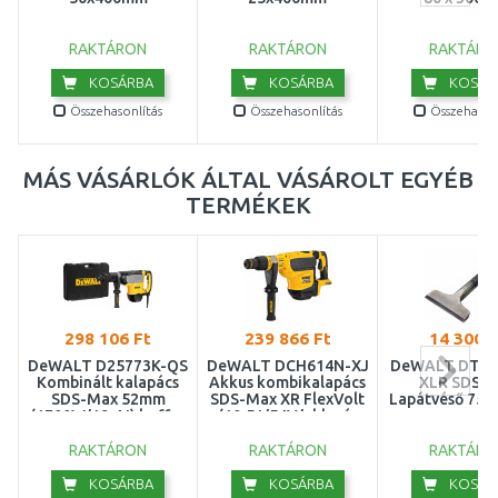
RAKTÁRON
RAKTÁRON
RAKTÁRO
KOSÁRBA
KOSÁRBA
KOSÁR
Összehasonlítás
Összehasonlítás
Összehasonl
MÁS VÁSÁRLÓK ÁLTAL VÁSÁROLT EGYÉB
TERMÉKEK
298 106 Ft
239 866 Ft
14 300 F
DeWALT D25773K-QS
DeWALT DCH614N-XJ
DeWALT DT69
Kombinált kalapács
Akkus kombikalapács
XLR SDS-P
SDS-Max 52mm
SDS-Max XR FlexVolt
Lapátvéső 75
(1700W/19,4J) koffer
(10,5J/54V/akku és
töltő nélkül)
RAKTÁRON
RAKTÁRON
RAKTÁRO
KOSÁRBA
KOSÁRBA
KOSÁR