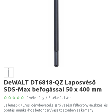
DeWALT DT6818-QZ Laposvéső
SDS-Max befogással 50 x 400 mm
0 vélemény
/
Értékelés írása
Jellemzők: • Erős igénybevétellel járó vésési, falhoronykialakitási és
bontási munkákhoz betonban/vasaltbetonban és kemény