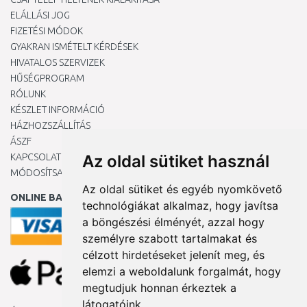
ELÁLLÁSI JOG
FIZETÉSI MÓDOK
GYAKRAN ISMÉTELT KÉRDÉSEK
HIVATALOS SZERVIZEK
HŰSÉGPROGRAM
RÓLUNK
KÉSZLET INFORMÁCIÓ
HÁZHOZSZÁLLÍTÁS
ÁSZF
KAPCSOLAT
Az oldal sütiket használ
MÓDOSÍTSA A COOKIE-BEÁLLÍTÁSAIMAT
Az oldal sütiket és egyéb nyomkövető
ONLINE BANKKÁRTYÁVAL
technológiákat alkalmaz, hogy javítsa
a böngészési élményét, azzal hogy
személyre szabott tartalmakat és
célzott hirdetéseket jelenít meg, és
elemzi a weboldalunk forgalmát, hogy
megtudjuk honnan érkeztek a
látogatóink.