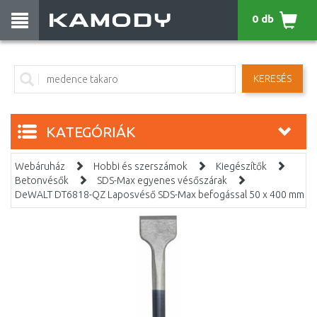
0 db
KERESÉS
KATEGÓRIÁK
Webáruház
Hobbi és szerszámok
Kiegészítők
Betonvésők
SDS-Max egyenes vésőszárak
DeWALT DT6818-QZ Laposvéső SDS-Max befogással 50 x 400 mm