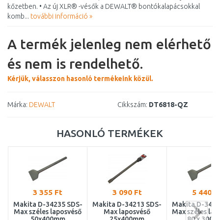
kőzetben. • Az új XLR® -vésők a DEWALT® bontókalapácsokkal
komb...
további információ »
A termék jelenleg nem elérhető
és nem is rendelhető.
Kérjük, válasszon hasonló termékeink közül.
Márka:
DEWALT
Cikkszám:
DT6818-QZ
HASONLÓ TERMÉKEK
3 355 Ft
3 090 Ft
5 440 F
Makita D-34235 SDS-
Makita D-34213 SDS-
Makita D-3424
Max széles laposvéső
Max laposvéső
Max széles lap
50x400mm
25x400mm
80 x 300 