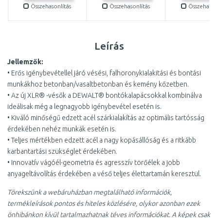
Összehasonlítás
Összehasonlítás
Összehasonl
Leírás
Jellemzők:
• Erős igénybevétellel járó vésési, falhoronykialakitási és bontási
munkákhoz betonban/vasaltbetonban és kemény kőzetben.
• Az új XLR® -vésők a DEWALT® bontókalapácsokkal kombinálva
ideálisak még a legnagyobb igénybevétel esetén is.
• Kiváló minőségű edzett acél szárkialakítás az optimális tartósság
érdekében nehéz munkák esetén is.
• Teljes mértékben edzett acél a nagy kopásállóság és a ritkább
karbantartási szükséglet érdekében.
• Innovatív vágóél-geometria és agresszív törőélek a jobb
anyageltávolítás érdekében a véső teljes élettartamán keresztül.
Törekszünk a webáruházban megtalálható információk,
termékleírások pontos és hiteles közlésére, olykor azonban ezek
önhibánkon kívül tartalmazhatnak téves információkat. A képek csak