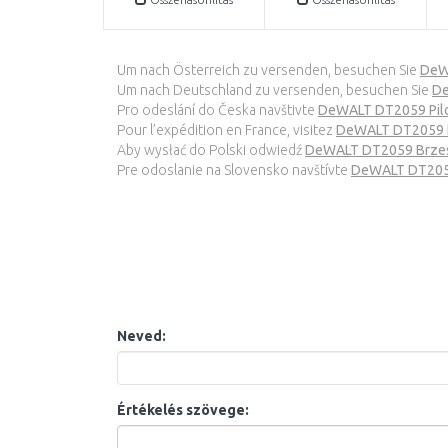
Um nach Österreich zu versenden, besuchen Sie
DeW
Um nach Deutschland zu versenden, besuchen Sie
De
Pro odeslání do Česka navštivte
DeWALT DT2059 Pilo
Pour l’expédition en France, visitez
DeWALT DT2059 L
Aby wysłać do Polski odwiedź
DeWALT DT2059 Brzesz
Pre odoslanie na Slovensko navštívte
DeWALT DT2059 
Neved:
Értékelés szövege: