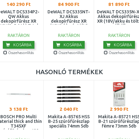
140 290 Ft
84 900 Ft
81 890 Ft
DeWALT DCS334P2-
DeWALT DCS335NT-
DeWALT DCS335N-X
QW Akkus
XJ Akkus
Akkus dekopírfűrés
dekopírfűrész XR
dekopírfűrész XR
XR (18V/akku és tölt
18V/2x5,0Ah) Tstak
(18V/akku és töltő
nélkül)
nélkül) Tstak
RAKTÁRON
RAKTÁRON
RAKTÁRON
KOSÁRBA
KOSÁRBA
KOSÁRBA
Összehasonlítás
Összehasonlítás
Összehasonlítás
HASONLÓ TERMÉKEK
3 138 Ft
2 040 Ft
2 990 Ft
BOSCH PRO Multi
Makita A-85765 HSS
Makita A-85721 HS
terial thick and thin
B-25 szúrófűrészlap
B-21 szúrófűrészla
T345XF
speciális 74mm 5db
fémre 73mm 5db
szúrófűrészlap, 132
m, 3 db 2608634993