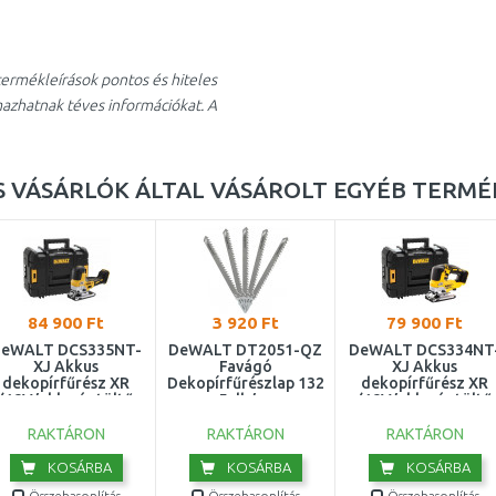
ermékleírások pontos és hiteles
mazhatnak téves információkat. A
 VÁSÁRLÓK ÁLTAL VÁSÁROLT EGYÉB TERMÉ
84 900 Ft
3 920 Ft
79 900 Ft
eWALT DCS335NT-
DeWALT DT2051-QZ
DeWALT DCS334NT
XJ Akkus
Favágó
XJ Akkus
dekopírfűrész XR
Dekopírfűrészlap 132
dekopírfűrész XR
(18V/akku és töltő
mm - 5 db/csomag
(18V/akku és töltő
nélkül) Tstak
nélkül) Tstak
RAKTÁRON
RAKTÁRON
RAKTÁRON
KOSÁRBA
KOSÁRBA
KOSÁRBA
Összehasonlítás
Összehasonlítás
Összehasonlítás