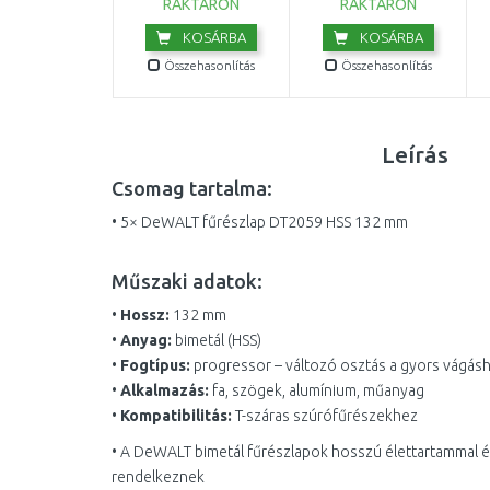
RAKTÁRON
RAKTÁRON
KOSÁRBA
KOSÁRBA
Összehasonlítás
Összehasonlítás
Leírás
Csomag tartalma:
• 5× DeWALT fűrészlap DT2059 HSS 132 mm
Műszaki adatok:
•
Hossz:
132 mm
•
Anyag:
bimetál (HSS)
•
Fogtípus:
progressor – változó osztás a gyors vágás
•
Alkalmazás:
fa, szögek, alumínium, műanyag
•
Kompatibilitás:
T-száras szúrófűrészekhez
• A DeWALT bimetál fűrészlapok hosszú élettartammal és
rendelkeznek