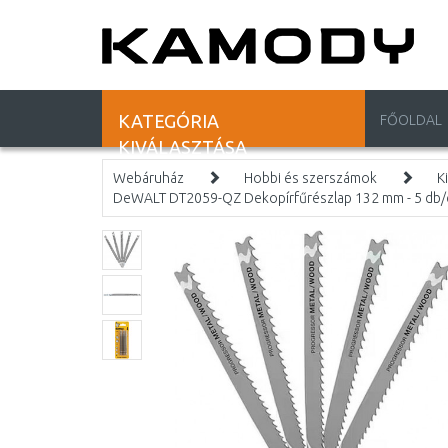
KATEGÓRIA
FŐOLDAL
KIVÁLASZTÁSA
Webáruház
Hobbi és szerszámok
K
DeWALT DT2059-QZ Dekopírfűrészlap 132 mm - 5 db