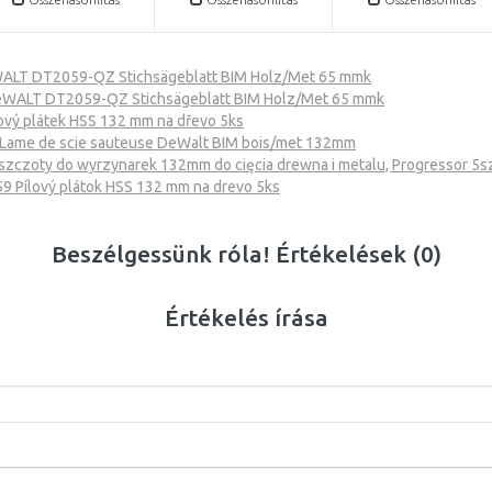
ALT DT2059-QZ Stichsägeblatt BIM Holz/Met 65 mmk
WALT DT2059-QZ Stichsägeblatt BIM Holz/Met 65 mmk
vý plátek HSS 132 mm na dřevo 5ks
ame de scie sauteuse DeWalt BIM bois/met 132mm
czoty do wyrzynarek 132mm do cięcia drewna i metalu, Progressor 5s
Pílový plátok HSS 132 mm na drevo 5ks
Beszélgessünk róla! Értékelések (0)
Értékelés írása