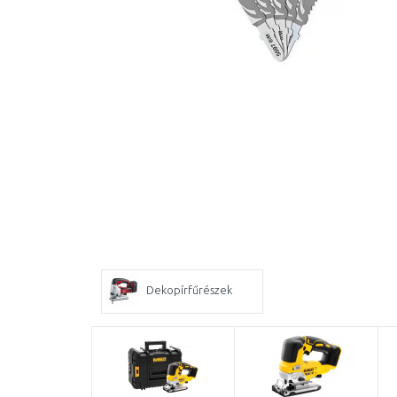
Dekopírfűrészek