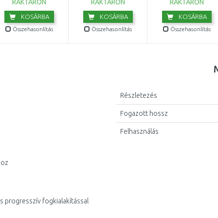
RAKTÁRON
RAKTÁRON
RAKTÁRON
KOSÁRBA
KOSÁRBA
KOSÁRBA
Összehasonlítás
Összehasonlítás
Összehasonlítás
Részletezés
Fogazott hossz
Felhasználás
hoz
 progresszív fogkialakítással