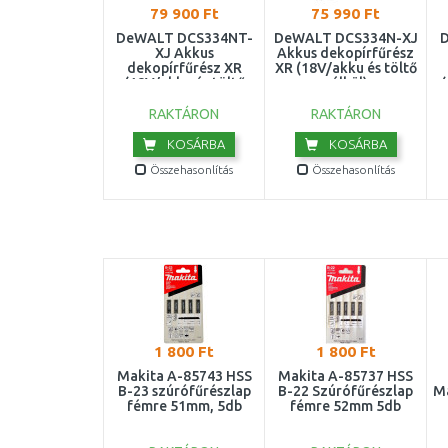
79 900 Ft
75 990 Ft
DeWALT DCS334NT-
DeWALT DCS334N-XJ
XJ Akkus
Akkus dekopírfűrész
dekopírfűrész XR
XR (18V/akku és töltő
(18V/akku és töltő
nélkül)
(
nélkül) Tstak
RAKTÁRON
RAKTÁRON
KOSÁRBA
KOSÁRBA
Összehasonlítás
Összehasonlítás
1 800 Ft
1 800 Ft
Makita A-85743 HSS
Makita A-85737 HSS
B-23 szúrófűrészlap
B-22 Szúrófűrészlap
Ma
fémre 51mm, 5db
fémre 52mm 5db
m