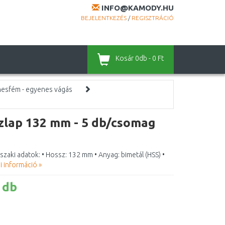
INFO@KAMODY.HU
BEJELENTKEZÉS
/
REGISZTRÁCIÓ
Kosár
0db - 0 Ft
ínesfém - egyenes vágás
lap 132 mm - 5 db/csomag
ki adatok: • Hossz: 132 mm • Anyag: bimetál (HSS) •
i információ »
 db