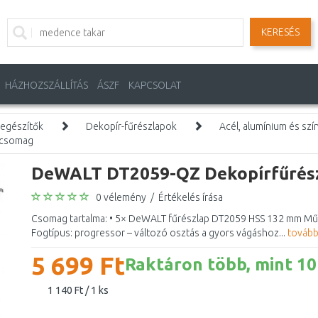
KERESÉS
HÁZHOZSZÁLLÍTÁS
ÁSZF
KAPCSOLAT
iegészítők
Dekopír-fűrészlapok
Acél, alumínium és sz
/csomag
DeWALT DT2059-QZ Dekopírfűrész
0 vélemény
/
Értékelés írása
Csomag tartalma: • 5× DeWALT fűrészlap DT2059 HSS 132 mm Műsza
Fogtípus: progressor – változó osztás a gyors vágáshoz...
tovább
5 699 Ft
Raktáron több, mint 10
1 140 Ft / 1 ks