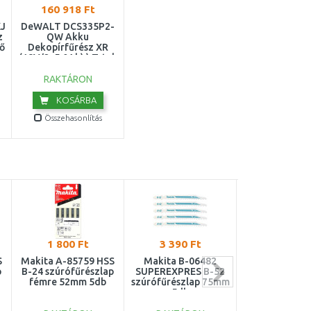
160 918 Ft
J
DeWALT DCS335P2-
z
QW Akku
ő
Dekopírfűrész XR
(18V/2x5,0Ah) ) Tstak
RAKTÁRON
KOSÁRBA
Összehasonlítás
1 800 Ft
3 390 Ft
3 290 F
S
Makita A-85759 HSS
Makita B-06482
Makita B-0
p
B-24 szúrófűrészlap
SUPEREXPRES B-52
SUPEREXPRES
fémre 52mm 5db
szúrófűrészlap 75mm
szúrófűrészla
5db
5db