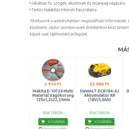
• Alkalmas fa, szögek, alumínium és műanyag vágására
• Tartós kialakítás intenzív használatra
Törekszünk a webáruházban megtalálható információk, t
közlésére, olykor azonban ezek önhibánkon kívül tartal
képek csak tájékoztató jellegűek.
MÁS
2 910 Ft
23 900 Ft
Makita E-10724 Multi
DeWALT DCB184-XJ
D
Material Vágókorong
Akkumulátor XR
125x1,2x22,23mm
(18V/5,0Ah)
RAKTÁRON
RAKTÁRON
KOSÁRBA
KOSÁRBA
Összehasonlítás
Összehasonlítás