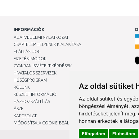
INFORMÁCIÓK
O
ADATVÉDELMI NYILATKOZAT
CSAPTELEP HELYÉNEK KIALAKÍTÁSA
ELÁLLÁSI JOG
FIZETÉSI MÓDOK
GYAKRAN ISMÉTELT KÉRDÉSEK
HIVATALOS SZERVIZEK
Ár
HŰSÉGPROGRAM
Az oldal sütiket 
RÓLUNK
KÉSZLET INFORMÁCIÓ
Az oldal sütiket és egyé
HÁZHOZSZÁLLÍTÁS
böngészési élményét, azz
ÁSZF
hirdetéseket jelenít meg
KAPCSOLAT
honnan érkeztek a látoga
MÓDOSÍTSA A COOKIE-BEÁLLÍTÁSAIMAT
Elfogadom
Elutasítom