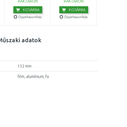
RAKTÁRON
RAKTÁRON
RAKTÁRO
KOSÁRBA
KOSÁRBA
KOSÁR
Összehasonlítás
Összehasonlítás
Összehasonl
Műszaki adatok
132 mm
fém, alumínium, fa