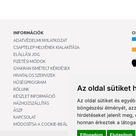
INFORMÁCIÓK
O
ADATVÉDELMI NYILATKOZAT
CSAPTELEP HELYÉNEK KIALAKÍTÁSA
ELÁLLÁSI JOG
FIZETÉSI MÓDOK
GYAKRAN ISMÉTELT KÉRDÉSEK
HIVATALOS SZERVIZEK
Ár
HŰSÉGPROGRAM
Az oldal sütiket 
RÓLUNK
KÉSZLET INFORMÁCIÓ
Az oldal sütiket és egyé
HÁZHOZSZÁLLÍTÁS
böngészési élményét, azz
ÁSZF
hirdetéseket jelenít meg
KAPCSOLAT
honnan érkeztek a látoga
MÓDOSÍTSA A COOKIE-BEÁLLÍTÁSAIMAT
Elfogadom
Elutasítom