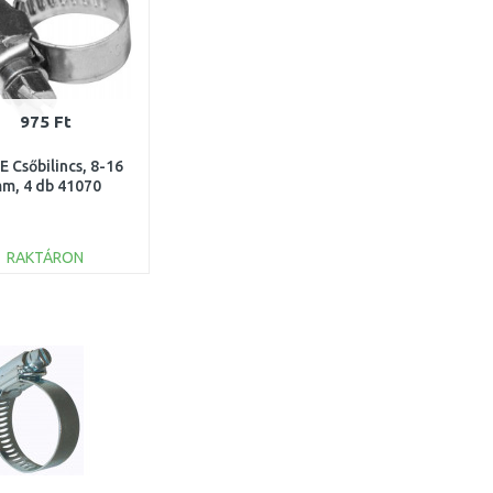
975 Ft
 Csőbilincs, 8-16
m, 4 db 41070
RAKTÁRON
KOSÁRBA
Összehasonlítás