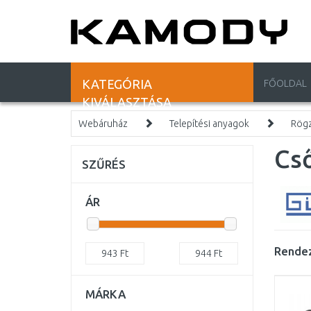
KATEGÓRIA
FŐOLDAL
KIVÁLASZTÁSA
Webáruház
Telepítési anyagok
Rögz
Cső
SZŰRÉS
ÁR
Rendez
943
Ft
944
Ft
MÁRKA