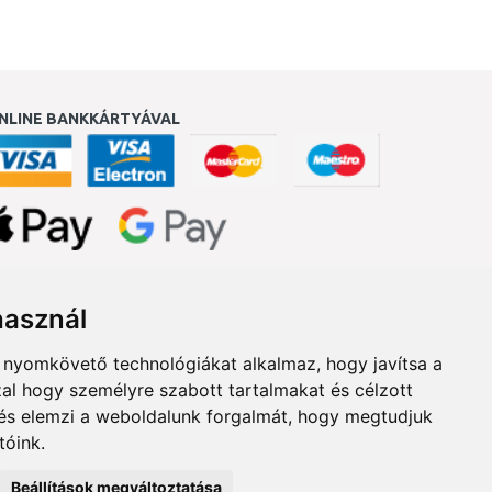
NLINE BANKKÁRTYÁVAL
ukereső.hu
használ
b nyomkövető technológiákat alkalmaz, hogy javítsa a
al hogy személyre szabott tartalmakat és célzott
, és elemzi a weboldalunk forgalmát, hogy megtudjuk
tóink.
Beállítások megváltoztatása