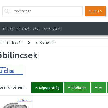
KERESÉS
HÁZHOZSZÁLLÍTÁS
ÁSZF
KAPCSOLAT
ítés-technikák
Csőbilincsek
bilincsek
ési kritérium:
Népszerűség
Értékelés
Ár