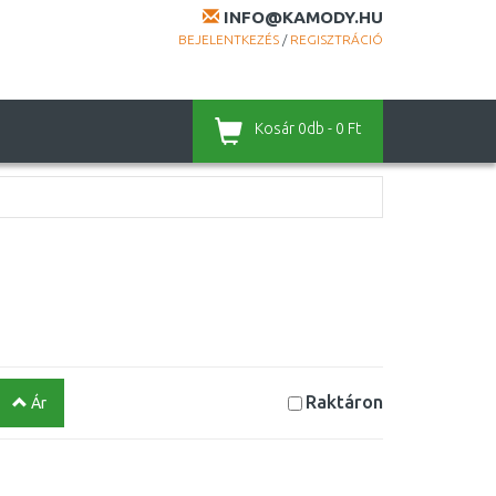
INFO@KAMODY.HU
BEJELENTKEZÉS
/
REGISZTRÁCIÓ
Kosár
0db - 0 Ft
Raktáron
Ár