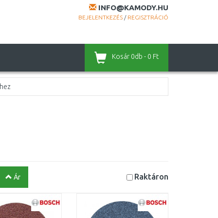
INFO@KAMODY.HU
BEJELENTKEZÉS
/
REGISZTRÁCIÓ
Kosár
0db - 0 Ft
mhez
Raktáron
Ár