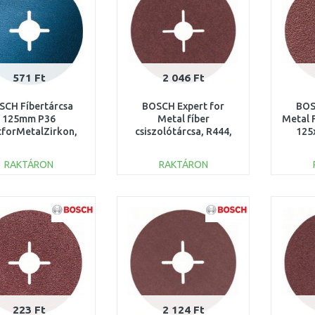
571 Ft
2 046 Ft
SCH Fíbertárcsa
BOSCH Expert for
BOS
125mm P36
Metal fíber
Metal 
tforMetalZirkon,
csiszolótárcsa, R444,
125
2608607255
125x22,23mm, K60
2
2608605476
RAKTÁRON
RAKTÁRON
KOSÁRBA
KOSÁRBA
Összehasonlítás
Összehasonlítás
223 Ft
2 124 Ft