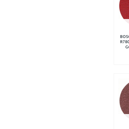
BOSC
R780
G