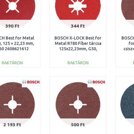
390 Ft
344 Ft
H Best for Metal
BOSCH X-LOCK Best for
BOSCH
, 125 × 22,23 mm,
Metal R780 Fíber tárcsa
fo
60 2608621612
125x22,23mm, G50,
csisz
2608619184
125x
2
RAKTÁRON
RAKTÁRON
KOSÁRBA
KOSÁRBA
Összehasonlítás
Összehasonlítás
2 193 Ft
500 Ft