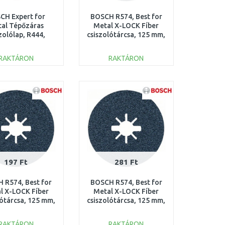
CH Expert for
BOSCH R574, Best for
al Tépőzáras
Metal X-LOCK Fíber
zolólap, R444,
csiszolótárcsa, 125 mm,
x22,23mm, K60
G 36, 1 db 2608619160
608605466
RAKTÁRON
RAKTÁRON
KOSÁRBA
KOSÁRBA
Összehasonlítás
Összehasonlítás
197 Ft
281 Ft
 R574, Best for
BOSCH R574, Best for
l X-LOCK Fíber
Metal X-LOCK Fíber
lótárcsa, 125 mm,
csiszolótárcsa, 125 mm,
 1 db 2608619161
G 100, 1 db 2608619163
RAKTÁRON
RAKTÁRON