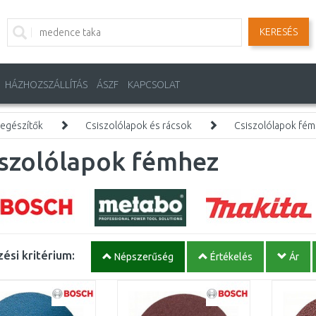
KERESÉS
HÁZHOZSZÁLLÍTÁS
ÁSZF
KAPCSOLAT
iegészítők
Csiszolólapok és rácsok
Csiszolólapok fé
iszolólapok fémhez
ési kritérium:
Népszerűség
Értékelés
Ár