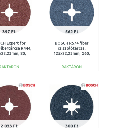
397 Ft
562 Ft
CH Expert for
BOSCH R574 fíber
Fíbertárcsa R444,
csiszolótárcsa,
x22,23mm, 80,
125x22,23mm, G60,
608605477
2608606733
RAKTÁRON
RAKTÁRON
KOSÁRBA
KOSÁRBA
Összehasonlítás
Összehasonlítás
2 033 Ft
300 Ft