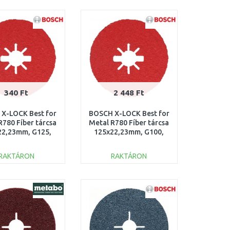
KOSÁRBA
KOSÁRBA
Összehasonlítás
Összehasonlítás
340 Ft
2 448 Ft
X-LOCK Best for
BOSCH X-LOCK Best for
R780 Fíber tárcsa
Metal R780 Fíber tárcsa
22,23mm, G125,
125x22,23mm, G100,
608619188
2608619187
RAKTÁRON
RAKTÁRON
KOSÁRBA
KOSÁRBA
Összehasonlítás
Összehasonlítás