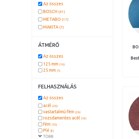
Az összes
BOSCH
(41)
METABO
(17)
MAKITA
(7)
ÁTMÉRŐ
BO
Az összes
Bes
125 mm
(16)
25 mm
(1)
FELHASZNÁLÁS
Az összes
acél
(26)
vastartalmú fém
(26)
rozsdamentes acél
(18)
fém
(10)
Plé
(8)
TÖBB
titán
(8)