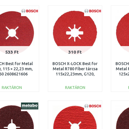
KOSÁRBA
KOSÁRBA
Összehasonlítás
Összehasonlítás
533 Ft
310 Ft
H Best for Metal
BOSCH X-LOCK Best for
BOSCH 
, 115 × 22,23 mm,
Metal R780 Fíber tárcsa
Metal 
60 2608621606
115x22,23mm, G120,
125x
2608619182
2
RAKTÁRON
RAKTÁRON
KOSÁRBA
KOSÁRBA
Összehasonlítás
Összehasonlítás