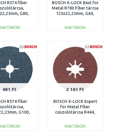
CH R574 fíber
BOSCH X-LOCK Best for
iszolótárcsa,
Metal R780 Fíber tárcsa
22,23mm, G80,
125x22,23mm, G60,
608606734
2608619185
RAKTÁRON
RAKTÁRON
KOSÁRBA
KOSÁRBA
Összehasonlítás
Összehasonlítás
481 Ft
2 161 Ft
CH R574 fíber
BOSCH X-LOCK Expert
iszolótárcsa,
for Metal Fíber
22,23mm, G100,
csiszolótárcsa R444,
608606729
125x22,23mm, G100,
2608619175
RAKTÁRON
RAKTÁRON