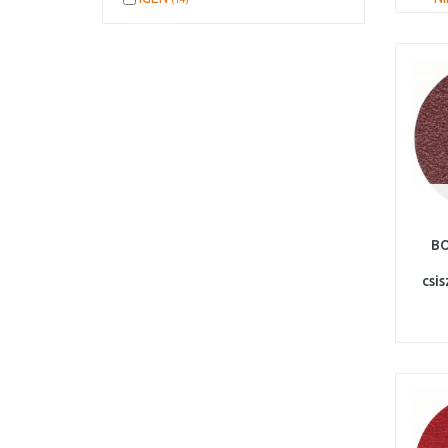
BO
csi
11