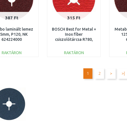
387 Ft
315 Ft
bo laminált lemez
BOSCH Best for Metal +
Metabo
5mm, P120, NK
Inox fíber
12
624224000
csiszolótárcsa R780,
125 × 22,23 mm, G50
2608621611
RAKTÁRON
RAKTÁRON
KOSÁRBA
KOSÁRBA
Összehasonlítás
Összehasonlítás
1
2
>
>|