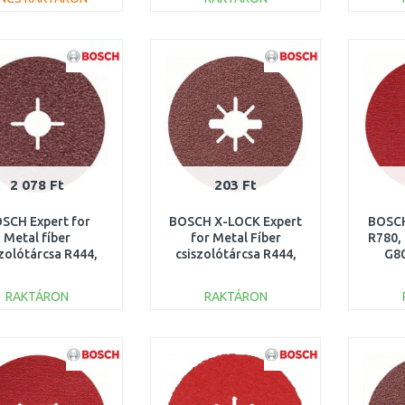
KOSÁRBA
KOSÁRBA
Összehasonlítás
Összehasonlítás
2 078 Ft
203 Ft
SCH Expert for
BOSCH X-LOCK Expert
BOSCH
Metal fíber
for Metal Fíber
R780,
szolótárcsa R444,
csiszolótárcsa R444,
G8
5x22,23mm, K24
125x22,23mm, G60,
2608605464
2608619173
RAKTÁRON
RAKTÁRON
KOSÁRBA
KOSÁRBA
Összehasonlítás
Összehasonlítás