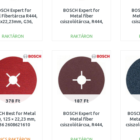
SCH Expert for
BOSCH Expert for
BOS
 Fíbertárcsa R444,
Metal fíber
Met
x22,23mm, G36,
csiszolótárcsa, R444,
csis
2608607250
125x22,23mm, K120
115
2608605479
2
RAKTÁRON
RAKTÁRON
KOSÁRBA
KOSÁRBA
Összehasonlítás
Összehasonlítás
378 Ft
187 Ft
H Best for Metal
BOSCH Expert for
BOSCH
, 125 × 22,23 mm,
Metal fíber
Meta
36 2608621610
csiszolótárcsa, R444,
csiszo
115x22,23mm, K100
G 60,
2608605468
INCS RAKTÁRON
RAKTÁRON