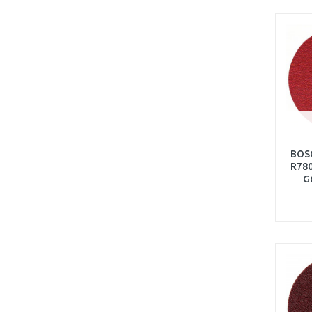
BOSC
R780
G