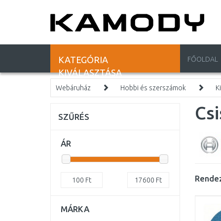
KATEGÓRIA
FŐOLDAL
KIVÁLASZTÁSA
Webáruház
Hobbi és szerszámok
K
Cs
SZŰRÉS
ÁR
Rendez
100
Ft
17600
Ft
MÁRKA