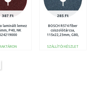
387 Ft
285 Ft
 laminált lemez
BOSCH R574 fíber
5mm, P40, NK
csiszolótárcsa,
624219000
115x22,23mm, G80,
2608606728
RAKTÁRON
SZÁLLÍTÓI KÉSZLET
KOSÁRBA
KOSÁRBA
Összehasonlítás
Összehasonlítás