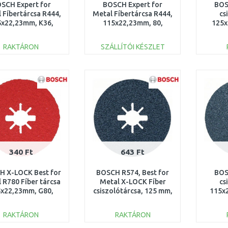
SCH Expert for
BOSCH Expert for
BOS
 Fíbertárcsa R444,
Metal Fíbertárcsa R444,
cs
5x22,23mm, K36,
115x22,23mm, 80,
125x
2608607249
2608605467
2
RAKTÁRON
SZÁLLÍTÓI KÉSZLET
KOSÁRBA
KOSÁRBA
Összehasonlítás
Összehasonlítás
340 Ft
643 Ft
H X-LOCK Best for
BOSCH R574, Best for
BOS
 R780 Fíber tárcsa
Metal X-LOCK Fíber
cs
x22,23mm, G80,
csiszolótárcsa, 125 mm,
115x
2608619186
G 24, 1 db 2608619159
2
RAKTÁRON
RAKTÁRON