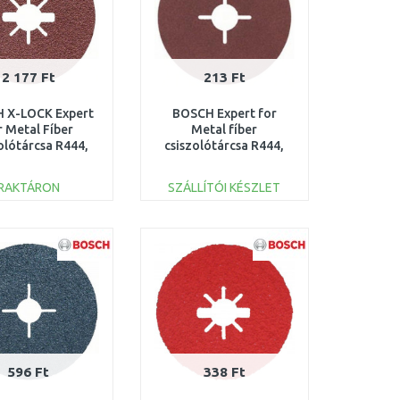
2 177 Ft
213 Ft
 X-LOCK Expert
BOSCH Expert for
r Metal Fíber
Metal fíber
olótárcsa R444,
csiszolótárcsa R444,
22,23mm, G120,
115x22,23mm, K120
608619176
2608605469
RAKTÁRON
SZÁLLÍTÓI KÉSZLET
KOSÁRBA
KOSÁRBA
Összehasonlítás
Összehasonlítás
596 Ft
338 Ft