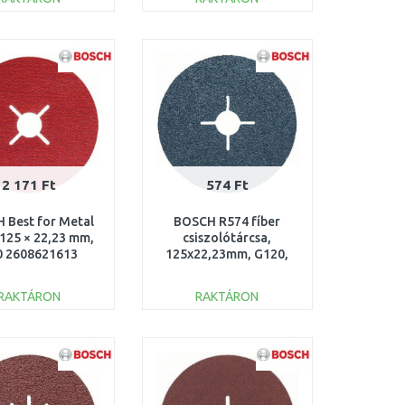
KOSÁRBA
KOSÁRBA
Összehasonlítás
Összehasonlítás
2 171 Ft
574 Ft
 Best for Metal
BOSCH R574 fíber
 125 × 22,23 mm,
csiszolótárcsa,
0 2608621613
125x22,23mm, G120,
2608606736
RAKTÁRON
RAKTÁRON
KOSÁRBA
KOSÁRBA
Összehasonlítás
Összehasonlítás