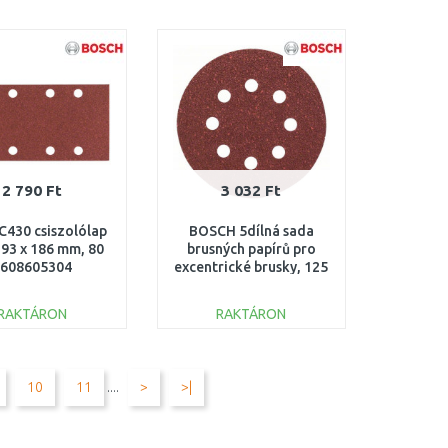
KOSÁRBA
KOSÁRBA
Összehasonlítás
Összehasonlítás
2 790 Ft
3 032 Ft
C430 csiszolólap
BOSCH 5dílná sada
 93 x 186 mm, 80
brusných papírů pro
608605304
excentrické brusky, 125
mm 2609256A22
RAKTÁRON
RAKTÁRON
KOSÁRBA
KOSÁRBA
Összehasonlítás
Összehasonlítás
10
11
....
>
>|