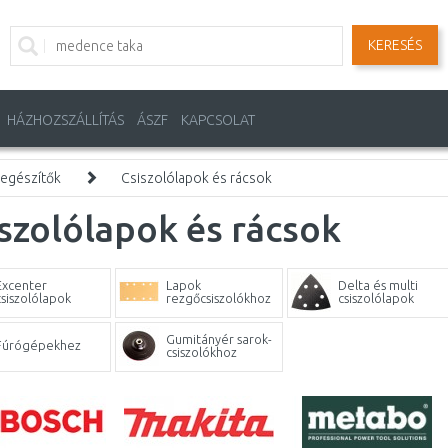
KERESÉS
HÁZHOZSZÁLLÍTÁS
ÁSZF
KAPCSOLAT
iegészítők
Csiszolólapok és rácsok
szolólapok és rácsok
Excenter
Lapok
Delta és multi
csiszolólapok
rezgőcsiszolókhoz
csiszolólapok
Gumitányér sarok-
Fúrógépekhez
csiszolókhoz