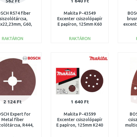
562 Ft
1 640 Ft
SCH R574 fíber
Makita P-43549
BOSC
siszolótárcsa,
Excenter csiszolópapír
brus
x22,23mm, G60,
E papíron, 125mm K60
excent
2608606733
10db
mm
RAKTÁRON
RAKTÁRON
KOSÁRBA
KOSÁRBA
Összehasonlítás
Összehasonlítás
2 124 Ft
1 640 Ft
SCH Expert for
Makita P-43599
BOS
Metal fíber
Excenter csiszolópapír
csis
zolótárcsa, R444,
E papíron, 125mm K240
multi
x22,23mm, K120
10db
80
2608605479