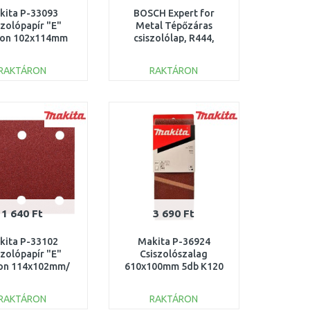
kita P-33093
BOSCH Expert for
szolópapír "E"
Metal Tépőzáras
ron 102x114mm
csiszolólap, R444,
K60 10db
115x22,23mm, K60
2608605466
RAKTÁRON
RAKTÁRON
KOSÁRBA
KOSÁRBA
Összehasonlítás
Összehasonlítás
1 640 Ft
3 690 Ft
kita P-33102
Makita P-36924
szolópapír "E"
Csiszolószalag
ron 114x102mm/
610x100mm 5db K120
 10db/ = old P-
01498
RAKTÁRON
RAKTÁRON