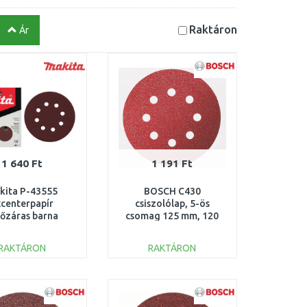
Raktáron
Ár
1 640 Ft
1 191 Ft
kita P-43555
BOSCH C430
xcenterpapír
csiszolólap, 5-ös
őzáras barna
csomag 125 mm, 120
mm K80 10db
2608605643
RAKTÁRON
RAKTÁRON
KOSÁRBA
KOSÁRBA
Összehasonlítás
Összehasonlítás