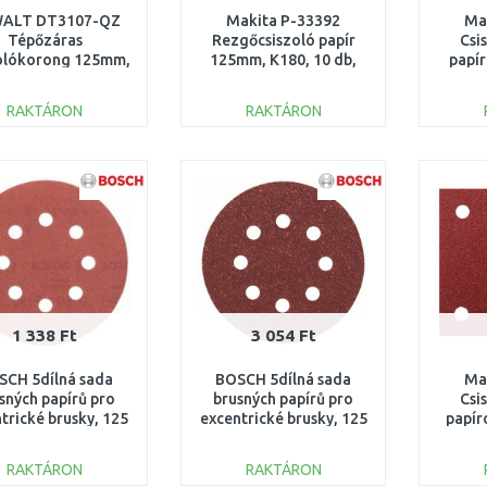
ALT DT3107-QZ
Makita P-33392
Ma
Tépőzáras
Rezgőcsiszoló papír
Csi
zolókorong 125mm,
125mm, K180, 10 db,
papí
P240, 10db
BO5010/12/20/21
RAKTÁRON
RAKTÁRON
KOSÁRBA
KOSÁRBA
Összehasonlítás
Összehasonlítás
1 338 Ft
3 054 Ft
SCH 5dílná sada
BOSCH 5dílná sada
Ma
sných papírů pro
brusných papírů pro
Csi
trické brusky, 125
excentrické brusky, 125
papí
m 2609256A27
mm, 2609256A23
K80/
RAKTÁRON
RAKTÁRON