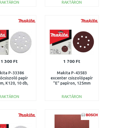
RAKTÁRON
RAKTÁRON
KOSÁRBA
KOSÁRBA
Összehasonlítás
Összehasonlítás
1 300 Ft
1 700 Ft
kita P-33386
Makita P-43583
őcsiszoló papír
excenter csiszolópapír
, K120, 10 db,
"E" papíron, 125mm
010/12/20/21
K180 10db
RAKTÁRON
RAKTÁRON
KOSÁRBA
KOSÁRBA
Összehasonlítás
Összehasonlítás