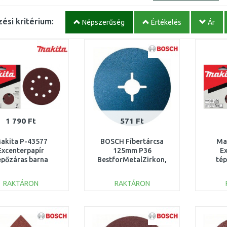
ési kritérium:
Népszerűség
Értékelés
Ár
1 790 Ft
571 Ft
akita P-43577
BOSCH Fíbertárcsa
Ma
Excenterpapír
125mm P36
E
épőzáras barna
BestforMetalZirkon,
tép
5mm K120 10db
2608607255
125
RAKTÁRON
RAKTÁRON
KOSÁRBA
KOSÁRBA
Összehasonlítás
Összehasonlítás