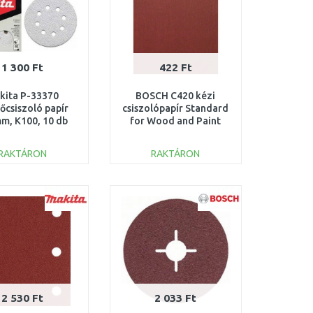
1 300 Ft
422 Ft
kita P-33370
BOSCH C420 kézi
őcsiszoló papír
csiszolópapír Standard
m, K100, 10 db
for Wood and Paint
010/12/20/21
230x280mm, G240
2608621597
RAKTÁRON
RAKTÁRON
KOSÁRBA
KOSÁRBA
Összehasonlítás
Összehasonlítás
2 530 Ft
2 033 Ft