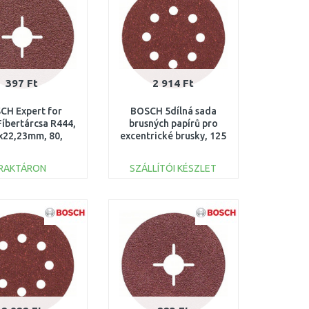
397 Ft
2 914 Ft
CH Expert for
BOSCH 5dílná sada
Fíbertárcsa R444,
brusných papírů pro
x22,23mm, 80,
excentrické brusky, 125
608605477
mm 2609256A25
RAKTÁRON
SZÁLLÍTÓI KÉSZLET
KOSÁRBA
KOSÁRBA
Összehasonlítás
Összehasonlítás