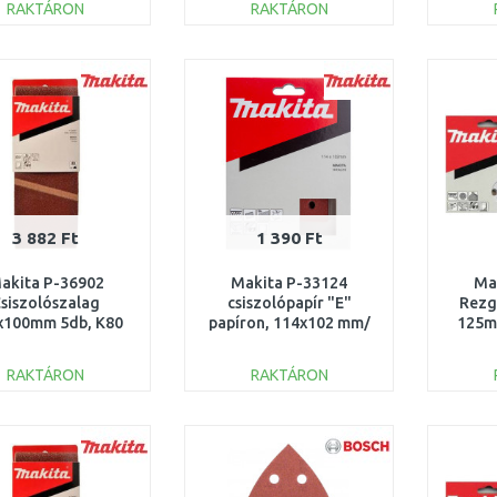
RAKTÁRON
RAKTÁRON
KOSÁRBA
KOSÁRBA
Összehasonlítás
Összehasonlítás
3 882 Ft
1 390 Ft
akita P-36902
Makita P-33124
Ma
siszolószalag
csiszolópapír "E"
Rezg
x100mm 5db, K80
papíron, 114x102 mm/
125mm
K120/ 10db
BO5
RAKTÁRON
RAKTÁRON
KOSÁRBA
KOSÁRBA
Összehasonlítás
Összehasonlítás