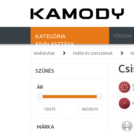
KATEGÓRIA
FŐOLDAL
KIVÁLASZTÁSA
Webáruház
Hobbi és szerszámok
K
Csi
SZŰRÉS
ÁR
100
Ft
48300
Ft
MÁRKA