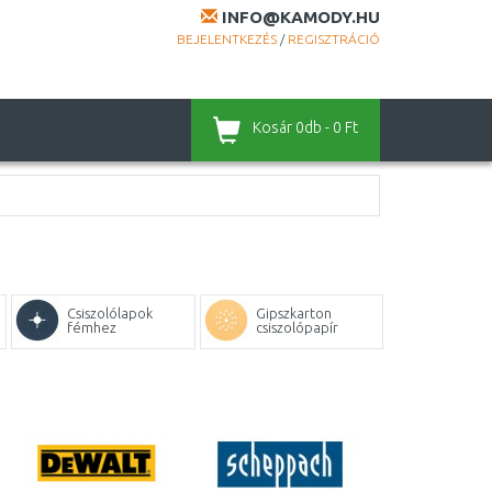
INFO@KAMODY.HU
BEJELENTKEZÉS
/
REGISZTRÁCIÓ
Kosár
0db - 0 Ft
Csiszolólapok
Gipszkarton
fémhez
csiszolópapír