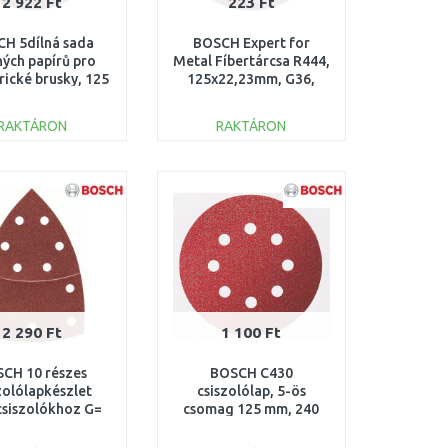
2 922 Ft
223 Ft
H 5dílná sada
BOSCH Expert for
ných papírů pro
Metal Fíbertárcsa R444,
rické brusky, 125
125x22,23mm, G36,
 2609256A24
2608607250
RAKTÁRON
RAKTÁRON
KOSÁRBA
KOSÁRBA
Összehasonlítás
Összehasonlítás
2 290 Ft
1 100 Ft
CH 10 részes
BOSCH C430
zolólapkészlet
csiszolólap, 5-ös
csiszolókhoz G=
csomag 125 mm, 240
 2609256A63
2608605645