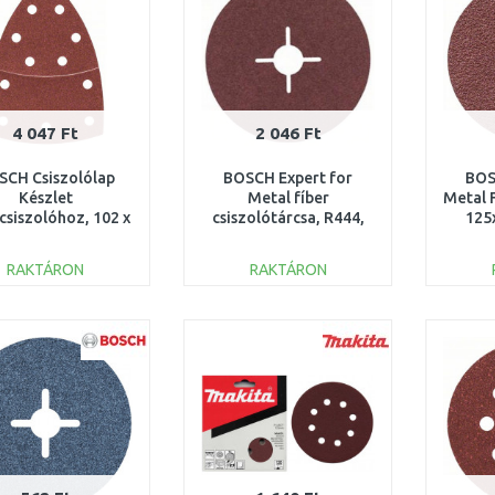
4 047 Ft
2 046 Ft
SCH Csiszolólap
BOSCH Expert for
BOS
Készlet
Metal fíber
Metal 
csiszolóhoz, 102 x
csiszolótárcsa, R444,
125
2/93mm, 10db
125x22,23mm, K60
2
2609256A64
2608605476
RAKTÁRON
RAKTÁRON
KOSÁRBA
KOSÁRBA
Összehasonlítás
Összehasonlítás