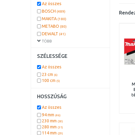
Az összes
BOSCH
(489)
Rendez
MAKITA
(180)
METABO
(80)
DEWALT
(41)
TÖBB
SCHEPPACH
(19)
GÜDE
(17)
SZÉLESSÉGE
STANLEY
(9)
BOSCH DIY
(6)
Az összes
EXTOL
(4)
23 cm
(6)
EINHELL
(3)
100 cm
(5)
M
Milwaukee
(2)
DREMEL
(1)
t
HOSSZÚSÁG
12
Az összes
94 mm
(46)
230 mm
(38)
280 mm
(31)
114 mm
(29)