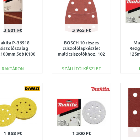
3 601 Ft
3 965 Ft
akita P-36918
BOSCH 10 részes
Ma
siszolószalag
csiszolólapkészlet
Rezg
x100mm 5db K100
multicsiszolókhoz, 102
125m
x 62/93mm 2609256A65
BO5
RAKTÁRON
SZÁLLÍTÓI KÉSZLET
KOSÁRBA
KOSÁRBA
Összehasonlítás
Összehasonlítás
1 958 Ft
1 300 Ft