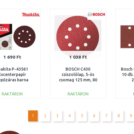
KOSÁRBA
KOSÁRBA
Összehasonlítás
Összehasonlítás
1 690 Ft
1 038 Ft
akita P-43561
BOSCH C430
Bosch 
Excenterpapír
csiszolólap, 5-ös
10 db.
épőzáras barna
csomag 125 mm, 80
2
5mm K100 10db
2608605642
RAKTÁRON
RAKTÁRON
KOSÁRBA
KOSÁRBA
Összehasonlítás
Összehasonlítás
1
2
3
4
5
6
7
8
9