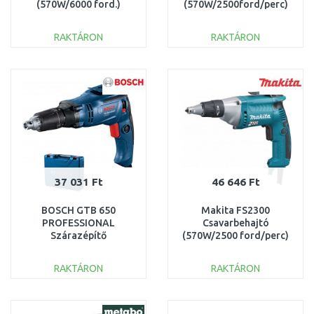
(570W/6000 ford.)
(570W/2500ford/perc)
RAKTÁRON
RAKTÁRON
KOSÁRBA
KOSÁRBA
Összehasonlítás
Összehasonlítás
37 031 Ft
46 646 Ft
BOSCH GTB 650
Makita FS2300
PROFESSIONAL
Csavarbehajtó
Szárazépítő
(570W/2500 ford/perc)
csavarbehajtó
06014A2000
RAKTÁRON
RAKTÁRON
KOSÁRBA
KOSÁRBA
Összehasonlítás
Összehasonlítás