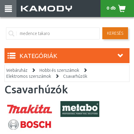
0 db
KERESÉS
KATEGÓRIÁK
Webáruház
Hobbi és szerszámok
Elektromos szerszámok
Csavarhúzók
Csavarhúzók