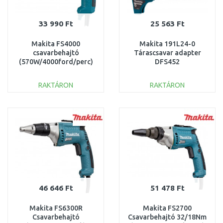
33 990 Ft
25 563 Ft
Makita FS4000
Makita 191L24-0
csavarbehajtó
Tárascsavar adapter
(570W/4000ford/perc)
DFS452
csavarbehajtóhoz,22-
55mm =old 199146-
RAKTÁRON
RAKTÁRON
8,191G73-7
KOSÁRBA
KOSÁRBA
Összehasonlítás
Összehasonlítás
46 646 Ft
51 478 Ft
Makita FS6300R
Makita FS2700
Csavarbehajtó
Csavarbehajtó 32/18Nm