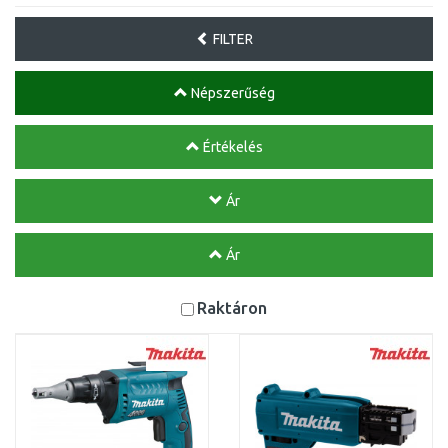
FILTER
Népszerűség
Értékelés
Ár
Ár
Raktáron