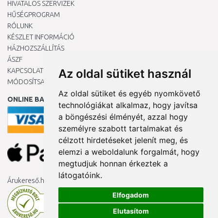
HIVATALOS SZERVIZEK
HŰSÉGPROGRAM
RÓLUNK
KÉSZLET INFORMÁCIÓ
HÁZHOZSZÁLLÍTÁS
ÁSZF
KAPCSOLAT
Az oldal sütiket használ
MÓDOSÍTSA A COOKIE-BEÁLLÍTÁSAIMAT
Az oldal sütiket és egyéb nyomkövető
ONLINE BANKKÁRTYÁVAL
technológiákat alkalmaz, hogy javítsa
a böngészési élményét, azzal hogy
személyre szabott tartalmakat és
célzott hirdetéseket jelenít meg, és
elemzi a weboldalunk forgalmát, hogy
megtudjuk honnan érkeztek a
látogatóink.
Árukereső.hu
Elfogadom
Elutasítom