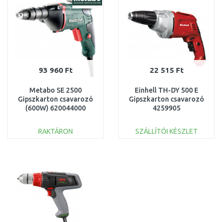
93 960 Ft
22 515 Ft
Metabo SE 2500
Einhell TH-DY 500 E
Gipszkarton csavarozó
Gipszkarton csavarozó
(600W) 620044000
4259905
RAKTÁRON
SZÁLLÍTÓI KÉSZLET
KOSÁRBA
KOSÁRBA
Összehasonlítás
Összehasonlítás