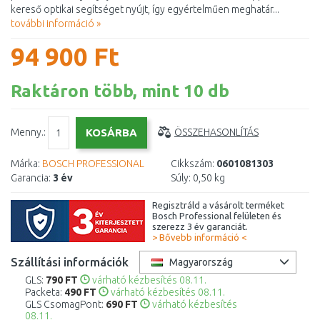
kereső optikai segítséget nyújt, így egyértelműen meghatár...
további információ »
94 900 Ft
Raktáron több, mint 10 db
Menny.:
ÖSSZEHASONLÍTÁS
Márka:
BOSCH PROFESSIONAL
Cikkszám:
0601081303
Garancia:
3 év
Súly:
0,50 kg
Regisztráld a vásárolt terméket
Bosch Professional felületen és
szerezz 3 év garanciát.
> Bővebb információ <
Szállítási információk
Magyarország
GLS:
790 FT
várható kézbesítés 08.11.
Packeta:
490 FT
várható kézbesítés 08.11.
GLS CsomagPont:
690 FT
várható kézbesítés
08.11.