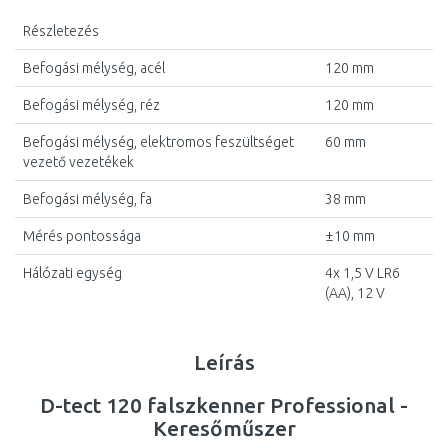
Részletezés
Befogási mélység, acél
120 mm
Befogási mélység, réz
120 mm
Befogási mélység, elektromos feszültséget
60 mm
vezető vezetékek
Befogási mélység, fa
38 mm
Mérés pontossága
±10 mm
Hálózati egység
4x 1,5 V LR6
(AA), 12 V
Leírás
D-tect 120 falszkenner Professional -
Keresőműszer