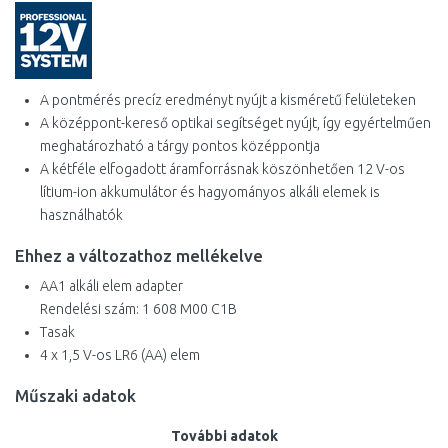
A pontmérés precíz eredményt nyújt a kisméretű felületeken
A középpont-kereső optikai segítséget nyújt, így egyértelműen
meghatározható a tárgy pontos középpontja
A kétféle elfogadott áramforrásnak köszönhetően 12 V-os
lítium-ion akkumulátor és hagyományos alkáli elemek is
használhatók
Ehhez a változathoz mellékelve
AA1 alkáli elem adapter
Rendelési szám: 1 608 M00 C1B
Tasak
4 x 1,5 V-os LR6 (AA) elem
Műszaki adatok
További adatok