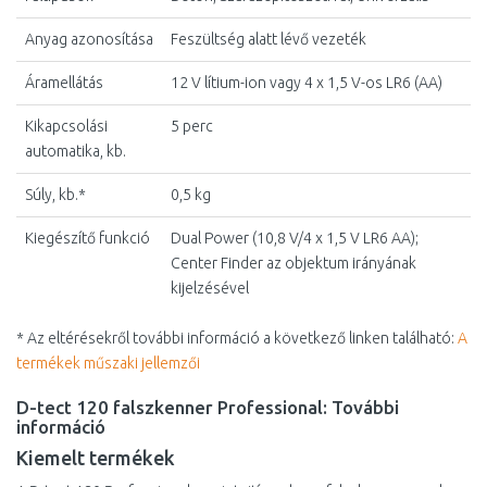
Anyag azonosítása
Feszültség alatt lévő vezeték
Áramellátás
12 V lítium-ion vagy 4 x 1,5 V-os LR6 (AA)
Kikapcsolási
5 perc
automatika, kb.
Súly, kb.*
0,5 kg
Kiegészítő funkció
Dual Power (10,8 V/4 x 1,5 V LR6 AA);
Center Finder az objektum irányának
kijelzésével
* Az eltérésekről további információ a következő linken található:
A
termékek műszaki jellemzői
D-tect 120 falszkenner Professional: További
információ
Kiemelt termékek