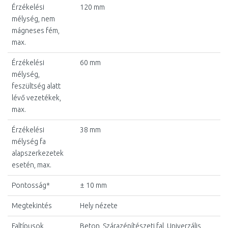
Érzékelési
120 mm
mélység, nem
mágneses fém,
max.
Érzékelési
60 mm
mélység,
feszültség alatt
lévő vezetékek,
max.
Érzékelési
38 mm
mélység fa
alapszerkezetek
esetén, max.
Pontosság*
± 10 mm
Megtekintés
Hely nézete
Faltípusok
Beton, Szárazépítészeti fal, Univerzális