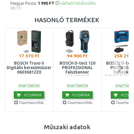
Magyar Posta:
1 990 FT
várható kézbesítés
08.11.
HASONLÓ TERMÉKEK
17 370 Ft
94 900 Ft
258 217 
BOSCH Truvo II
BOSCH D-tect 120
BOSCH D-tect
Digitális keresőműszer
PROFESSIONAL
PROFESSIO
06036812Z0
Falszkenner
Falszeknn
0601081303
(12V/1x2,0Ah)
06010816
RAKTÁRON
RAKTÁRON
RAKTÁRO
KOSÁRBA
KOSÁRBA
KOSÁR
Összehasonlítás
Összehasonlítás
Összehasonl
Műszaki adatok