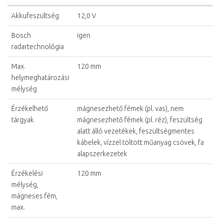
Akkufeszültség
12,0 V
Bosch
igen
radartechnológia
Max.
120 mm
helymeghatározási
mélység
Érzékelhető
mágnesezhető fémek (pl. vas), nem
tárgyak
mágnesezhető fémek (pl. réz), feszültség
alatt álló vezetékek, feszültségmentes
kábelek, vízzel töltött műanyag csövek, fa
alapszerkezetek
Érzékelési
120 mm
mélység,
mágneses fém,
max.