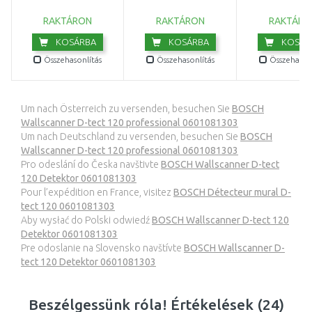
RAKTÁRON
RAKTÁRON
RAKTÁRO
KOSÁRBA
KOSÁRBA
KOSÁR
Összehasonlítás
Összehasonlítás
Összehasonl
Um nach Österreich zu versenden, besuchen Sie
BOSCH
Wallscanner D-tect 120 professional 0601081303
Um nach Deutschland zu versenden, besuchen Sie
BOSCH
Wallscanner D-tect 120 professional 0601081303
Pro odeslání do Česka navštivte
BOSCH Wallscanner D-tect
120 Detektor 0601081303
Pour l’expédition en France, visitez
BOSCH Détecteur mural D-
tect 120 0601081303
Aby wysłać do Polski odwiedź
BOSCH Wallscanner D-tect 120
Detektor 0601081303
Pre odoslanie na Slovensko navštívte
BOSCH Wallscanner D-
tect 120 Detektor 0601081303
Beszélgessünk róla! Értékelések (24)