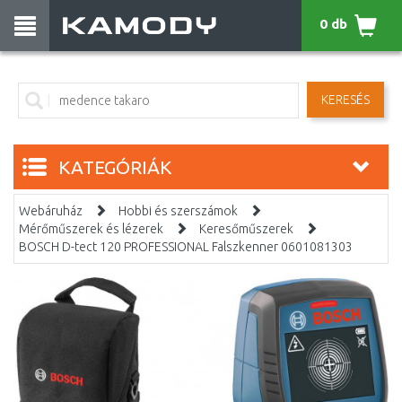
0 db
KERESÉS
KATEGÓRIÁK
Webáruház
Hobbi és szerszámok
Mérőműszerek és lézerek
Keresőműszerek
BOSCH D-tect 120 PROFESSIONAL Falszkenner 0601081303