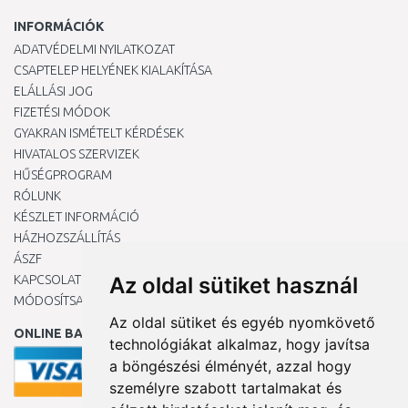
INFORMÁCIÓK
ADATVÉDELMI NYILATKOZAT
CSAPTELEP HELYÉNEK KIALAKÍTÁSA
ELÁLLÁSI JOG
FIZETÉSI MÓDOK
GYAKRAN ISMÉTELT KÉRDÉSEK
HIVATALOS SZERVIZEK
HŰSÉGPROGRAM
RÓLUNK
KÉSZLET INFORMÁCIÓ
HÁZHOZSZÁLLÍTÁS
ÁSZF
KAPCSOLAT
Az oldal sütiket használ
MÓDOSÍTSA A COOKIE-BEÁLLÍTÁSAIMAT
Az oldal sütiket és egyéb nyomkövető
ONLINE BANKKÁRTYÁVAL
technológiákat alkalmaz, hogy javítsa
a böngészési élményét, azzal hogy
személyre szabott tartalmakat és