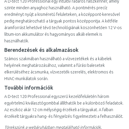
A D-tect 120 Professional egy intuitív radaros falszkenner, amely
szinte minden anyaghoz használható. A pontmérés precíz
eredményt nyújt a kisméretű felületeken, a középpont-keresővel
pedig meghatározható a tárgyak pontos középpontja. A kétféle
áramforrást lehetővé tévő technológiának köszönhetően 12 V-os
lítium-ion akkumulátor és hagyományos alkáli elemek is
használhatók.
Berendezések és alkalmazások
Számos szakmában használható a vízvezetékek és a kábelek
helyének meghatározásához, valamint a fúrási balesetek
elkerüléséhez ácsmunka, vízvezeték-szerelés, elektromos és
HVAC-munkálatok során.
További információk
A D-tect 120 Professional egyszerű kezelőfelületén három
egyértelmű kiválasztógombbal állíthatók be a különböző feladatok.
Az eszköz akár 12 cm mélységig érzékeli a tárgyakat. A falban
érzékelt tárgyakra hang- és fényjelzés figyelmezteti a felhasználót.
Törekszünk a webáruházban megtalálható információk,