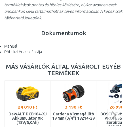
termékleírások pontos és hiteles közlésére, olykor azonban ezek
önhibánkon kívül tartalmazhatnak téves információkat. A képek csak
tájékoztató jellegűek.
Dokumentumok
Manual
Pótalkatérszek ábrája
MÁS VÁSÁRLÓK ÁLTAL VÁSÁROLT EGYÉB
TERMÉKEK
24 010 Ft
3 190 Ft
26 990 F
DeWALT DCB184-XJ
Gardena Vízmegállító
BOSCH GWS 9-
Akkumulátor XR
19 mm (3/4") 18214-29
PROFESSIO
(18V/5,0Ah)
Sarokcsisz
06013961