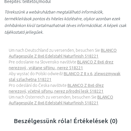
Beépítés: telitetős/modul
Törekszünk a webáruházban megtalálható információk,
termékleírások pontos és hiteles közlésére, olykor azonban ezek
önhibánkon kívül tartalmazhatnak téves információkat. A képek csak
tájékoztató jellegűek.
Um nach Deutschland zu versenden, besuchen Sie
BLANCO
Auflagespüle Z 8x6 Edelstahl Naturfinish 518221
Pre odoslanie na Slovensko navštívte
BLANCO Z 8x6 drez
nerezový , vrátane sifónu , nerez 518221
Aby wysłać do Polski odwiedź
BLANCO Z 8 x 6, zlewozmywak
stal szlachetna 518221
Pro odeslání do Česka navštivte
BLANCO Z 8x6 dřez
nerezový, včetně sifonu, nerez přírodní lesk 518221
Um nach Österreich zu versenden, besuchen Sie
BLANCO
Auflagespüle Z 8x6 Edelstahl Naturfinish 518221
Beszélgessünk róla! Értékelések (0)