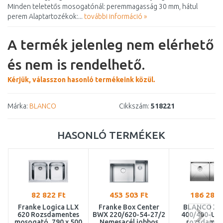
Minden teletetős mosogatónál: peremmagasság 30 mm, hátul
perem Alaptartozékok:...
további információ »
A termék jelenleg nem elérhető
és nem is rendelhető.
Kérjük, válasszon hasonló termékeink közül.
Márka:
BLANCO
Cikkszám:
518221
HASONLÓ TERMÉKEK
82 822 Ft
453 503 Ft
186 281 
Franke Logica LLX
Franke Box Center
BLANCO ZE
620 Rozsdamentes
BWX 220/620-54-27/2
400/400-U I
mosogató, 790 x 500
Nemesacél jobbos
rozsdamen