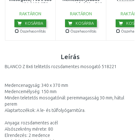
mm 101.0199.870
mosogató, 860 x 510
mosogat
mm 127.0538.259
selyemfényű 
RAKTÁRON
RAKTÁRON
RAKTÁRO
KOSÁRBA
KOSÁRBA
KOSÁR
Összehasonlítás
Összehasonlítás
Összehasonl
Leírás
BLANCO Z 8x6 telitetős rozsdamentes mosogató 518221
Medencenagyság: 340 x 370 mm
Medencemélység: 150 mm
Minden teletetős mosogatónál: peremmagasság 30 mm, hátul
perem
Alaptartozékok: A le- és túlfolyógarnitúra.
Anyaga: rozsdamentes acél
Alsószekrény mérete: 80
Elrendezés: 2 medence