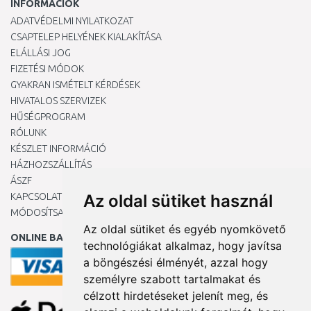
INFORMÁCIÓK
ADATVÉDELMI NYILATKOZAT
CSAPTELEP HELYÉNEK KIALAKÍTÁSA
ELÁLLÁSI JOG
FIZETÉSI MÓDOK
GYAKRAN ISMÉTELT KÉRDÉSEK
HIVATALOS SZERVIZEK
HŰSÉGPROGRAM
RÓLUNK
KÉSZLET INFORMÁCIÓ
HÁZHOZSZÁLLÍTÁS
ÁSZF
KAPCSOLAT
Az oldal sütiket használ
MÓDOSÍTSA A COOKIE-BEÁLLÍTÁSAIMAT
Az oldal sütiket és egyéb nyomkövető
ONLINE BANKKÁRTYÁVAL
technológiákat alkalmaz, hogy javítsa
a böngészési élményét, azzal hogy
személyre szabott tartalmakat és
célzott hirdetéseket jelenít meg, és