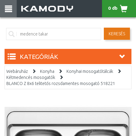
0 db
KERESÉS
KATEGÓRIÁK
Webáruház
Konyha
Konyhai mosogatótálcák
Kétmedencés mosogatók
BLANCO Z 8x6 telitetős rozsdamentes mosogató 518221