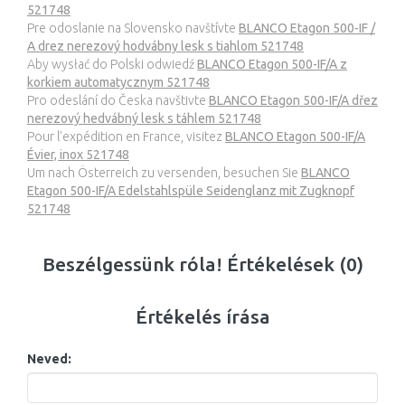
521748
Pre odoslanie na Slovensko navštívte
BLANCO Etagon 500-IF /
A drez nerezový hodvábny lesk s tiahlom 521748
Aby wysłać do Polski odwiedź
BLANCO Etagon 500-IF/A z
korkiem automatycznym 521748
Pro odeslání do Česka navštivte
BLANCO Etagon 500-IF/A dřez
nerezový hedvábný lesk s táhlem 521748
Pour l’expédition en France, visitez
BLANCO Etagon 500-IF/A
Évier, inox 521748
Um nach Österreich zu versenden, besuchen Sie
BLANCO
Etagon 500-IF/A Edelstahlspüle Seidenglanz mit Zugknopf
521748
Beszélgessünk róla! Értékelések (0)
Értékelés írása
Neved: