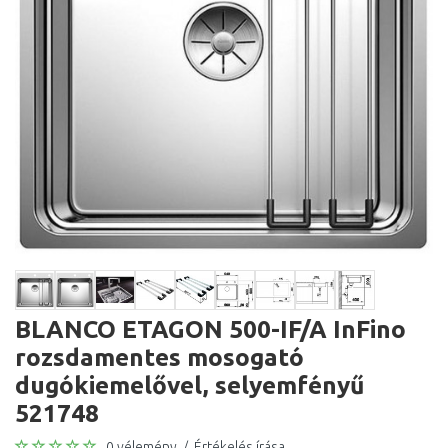
BLANCO ETAGON 500-IF/A InFino
rozsdamentes mosogató
dugókiemelővel, selyemfényű
521748
0 vélemény
/
Értékelés írása