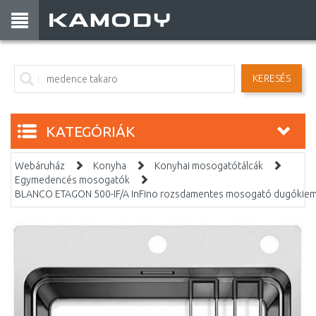
KERESÉS
KATEGÓRIÁK
Webáruház
Konyha
Konyhai mosogatótálcák
Egymedencés mosogatók
BLANCO ETAGON 500-IF/A InFino rozsdamentes mosogató dugókiem