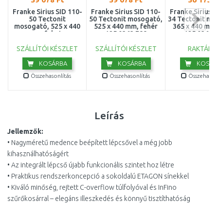
Franke Sirius SID 110-
Franke Sirius SID 110-
Franke Sirius S
50 Tectonit
50 Tectonit mosogató,
34 Tectonit mo
mosogató, 525 x 440
525 x 440 mm, fehér
365 x 440 mm,
mm, fekete
125.0363.788
125.0363.
125.0363.789
SZÁLLÍTÓI KÉSZLET
SZÁLLÍTÓI KÉSZLET
RAKTÁRO
KOSÁRBA
KOSÁRBA
KOSÁR
Összehasonlítás
Összehasonlítás
Összehasonl
Leírás
Jellemzők:
• Nagyméretű medence beépített lépcsővel a még jobb
kihasználhatóságért
• Az integrált lépcső újabb funkcionális szintet hoz létre
• Praktikus rendszerkoncepció a sokoldalú ETAGON sínekkel
• Kiváló minőség, rejtett C-overflow túlfolyóval és InFino
szűrőkosárral – elegáns illeszkedés és könnyű tisztíthatóság