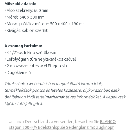
Műszaki adatok:
• Alsó szekrény: 600 mm
• Méret: 540 x 500 mm
• Mosogatótálca mérete: 500 x 400 x 190 mm
• Kivágás: sablon szerint
A csomag tartalma:
• 3 1/2"-os InFino szűrőkosár
• Lefolyógarnitúra helytakarékos csővel
• 2 x rozsdamentes acél Etagon sín
• Dugókiemelő
Törekszünk a webáruházban megtalálható információk,
termékleírások pontos és hiteles közlésére, olykor azonban ezek
önhibánkon kívül tartalmazhatnak téves információkat. A képek csak
tájékoztató jellegűek.
Um nach Deutschland zu versenden, besuchen Sie
BLANCO
Etagon 500-IF/A Edelstahlspüle Seidenglanz mit Zugknopf