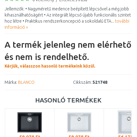
Jellemzők: • Nagyméretű medence beépített lépcsővel a még jobb
kihasználhatóságért • Az integrált lépcső újabb funkcionális szintet
hoz létre • Praktikus rendszerkoncepció a sokoldalú ETA...
további
információ »
A termék jelenleg nem elérhető
és nem is rendelhető.
Kérjük, válasszon hasonló termékeink közül.
Márka:
BLANCO
Cikkszám:
521748
HASONLÓ TERMÉKEK
59 078 Ft
59 078 Ft
56 173 F