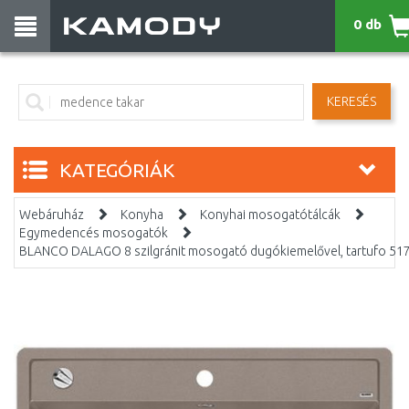
0 db
KERESÉS
KATEGÓRIÁK
Webáruház
Konyha
Konyhai mosogatótálcák
Egymedencés mosogatók
BLANCO DALAGO 8 szilgránit mosogató dugókiemelővel, tartufo 51