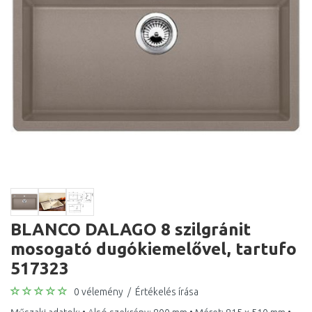
BLANCO DALAGO 8 szilgránit
mosogató dugókiemelővel, tartufo
517323
0 vélemény
/
Értékelés írása