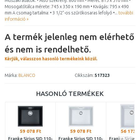
Műszaki adatok: • Alsó szekrény: 800 mm • Méret: 815 x 510 mm •
Mosogatótálca mérete: 745 x 350 x 190 mm • Kivágás: 795 x 490
mm A csomag tartalma: • 3 1/2"-os szűrőkosaras lefolyó •...
további
információ »
A termék jelenleg nem elérhető
és nem is rendelhető.
Kérjük, válasszon hasonló termékeink közül.
Márka:
BLANCO
Cikkszám:
517323
HASONLÓ TERMÉKEK
59 078 Ft
59 078 Ft
56 173 F
Franke Sirius SID 110-
Franke Sirius SID 110-
Franke Sirius S