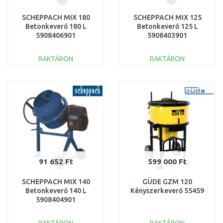
SCHEPPACH MIX 180
SCHEPPACH MIX 125
Betonkeverő 180 L
Betonkeverő 125 L
5908406901
5908403901
RAKTÁRON
RAKTÁRON
KOSÁRBA
KOSÁRBA
Összehasonlítás
Összehasonlítás
91 652 Ft
599 000 Ft
SCHEPPACH MIX 140
GÜDE GZM 120
Betonkeverő 140 L
Kényszerkeverő 55459
5908404901