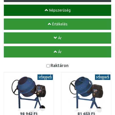
Népszerűség
Értékelés
Ár
Ár
Raktáron
98 942 Ft
81 653 Ft