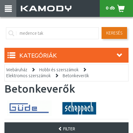
0 db
KERESÉS
KATEGÓRIÁK
Webáruház
Hobbi és szerszámok
Elektromos szerszámok
Betonkeverők
Betonkeverők
FILTER