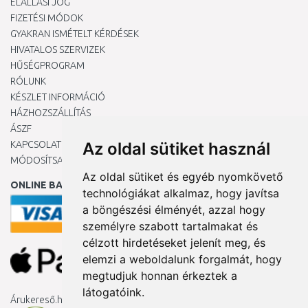
ELÁLLÁSI JOG
FIZETÉSI MÓDOK
GYAKRAN ISMÉTELT KÉRDÉSEK
HIVATALOS SZERVIZEK
HŰSÉGPROGRAM
RÓLUNK
KÉSZLET INFORMÁCIÓ
HÁZHOZSZÁLLÍTÁS
ÁSZF
KAPCSOLAT
Az oldal sütiket használ
MÓDOSÍTSA A COOKIE-BEÁLLÍTÁSAIMAT
Az oldal sütiket és egyéb nyomkövető
ONLINE BANKKÁRTYÁVAL
technológiákat alkalmaz, hogy javítsa
a böngészési élményét, azzal hogy
személyre szabott tartalmakat és
célzott hirdetéseket jelenít meg, és
elemzi a weboldalunk forgalmát, hogy
megtudjuk honnan érkeztek a
látogatóink.
Árukereső.hu