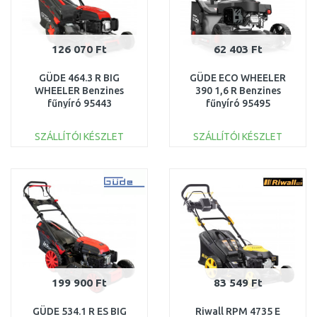
126 070 Ft
62 403 Ft
GÜDE 464.3 R BIG
GÜDE ECO WHEELER
WHEELER Benzines
390 1,6 R Benzines
fűnyíró 95443
fűnyíró 95495
SZÁLLÍTÓI KÉSZLET
SZÁLLÍTÓI KÉSZLET
KOSÁRBA
KOSÁRBA
Összehasonlítás
Összehasonlítás
199 900 Ft
83 549 Ft
GÜDE 534.1 R ES BIG
Riwall RPM 4735 E