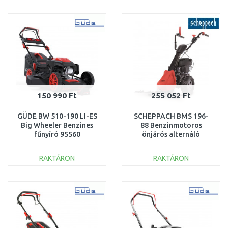
KOSÁRBA
KOSÁRBA
Összehasonlítás
Összehasonlítás
150 990 Ft
255 052 Ft
GÜDE BW 510-190 LI-ES
SCHEPPACH BMS 196-
Big Wheeler Benzines
88 Benzinmotoros
fűnyíró 95560
önjárós alternáló
kasza 5908902903
RAKTÁRON
RAKTÁRON
KOSÁRBA
KOSÁRBA
Összehasonlítás
Összehasonlítás