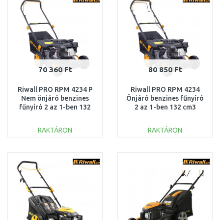
70 360 Ft
80 850 Ft
Riwall PRO RPM 4234 P
Riwall PRO RPM 4234
Nem önjáró benzines
Önjáró benzines fűnyíró
fűnyíró 2 az 1-ben 132
2 az 1-ben 132 cm3
cm3 PM11B2001077A
PM12B2001078A
RAKTÁRON
RAKTÁRON
KOSÁRBA
KOSÁRBA
Összehasonlítás
Összehasonlítás