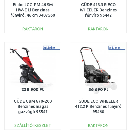
Einhell GC-PM 46 SM
GÜDE 413.3 R ECO
HW-E Li Benzines
WHEELER Benzines
fűnyíró, 46 cm 3407560
fűnyíró 95442
RAKTÁRON
RAKTÁRON
KOSÁRBA
KOSÁRBA
Összehasonlítás
Összehasonlítás
238 900 Ft
56 690 Ft
GÜDE GBM 870-200
GÜDE ECO WHEELER
Benzines magas
412.2 P Benzines fűnyíró
gazvágó 95547
95460
SZÁLLÍTÓI KÉSZLET
RAKTÁRON