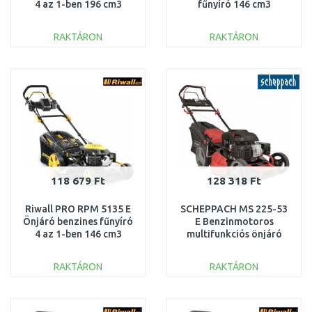
4 az 1-ben 196 cm3
fűnyíró 146 cm3
PM12B2001057B
PM12B2001003B
RAKTÁRON
RAKTÁRON
KOSÁRBA
KOSÁRBA
Összehasonlítás
Összehasonlítás
118 679 Ft
128 318 Ft
Riwall PRO RPM 5135 E
SCHEPPACH MS 225-53
Önjáró benzines fűnyíró
E Benzinmotoros
4 az 1-ben 146 cm3
multifunkciós önjáró
PM12B1901050B
fűnyíró 4 az 1-ben
5911245942
RAKTÁRON
RAKTÁRON
KOSÁRBA
KOSÁRBA
Összehasonlítás
Összehasonlítás