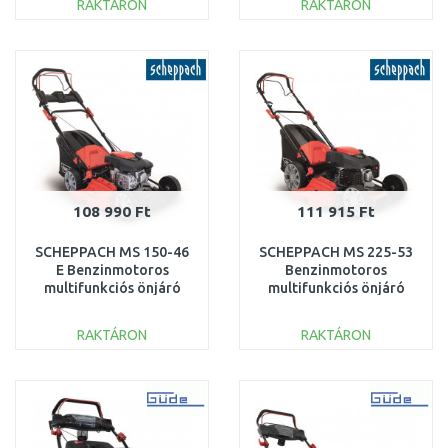
RAKTÁRON
RAKTÁRON
KOSÁRBA
KOSÁRBA
Összehasonlítás
Összehasonlítás
108 990 Ft
111 915 Ft
SCHEPPACH MS 150-46
SCHEPPACH MS 225-53
E Benzinmotoros
Benzinmotoros
multifunkciós önjáró
multifunkciós önjáró
fűnyíró 4 az 1-ben
fűnyíró 4 az 1-
5911244942
ben 5911241942
RAKTÁRON
RAKTÁRON
KOSÁRBA
KOSÁRBA
Összehasonlítás
Összehasonlítás