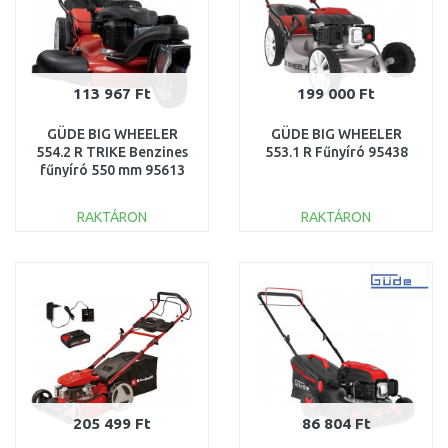
113 967 Ft
199 000 Ft
GÜDE BIG WHEELER
GÜDE BIG WHEELER
554.2 R TRIKE Benzines
553.1 R Fűnyíró 95438
fűnyíró 550 mm 95613
RAKTÁRON
RAKTÁRON
KOSÁRBA
KOSÁRBA
Összehasonlítás
Összehasonlítás
205 499 Ft
86 804 Ft