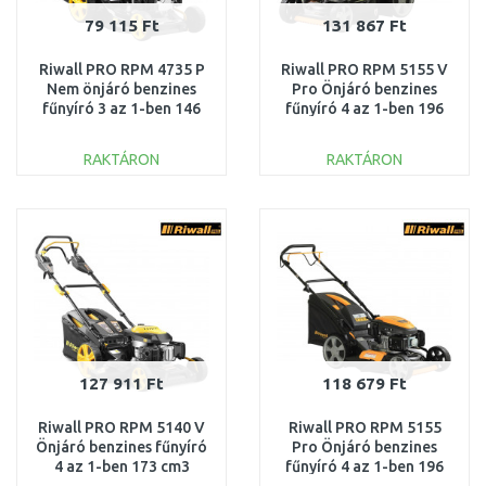
79 115 Ft
131 867 Ft
Riwall PRO RPM 4735 P
Riwall PRO RPM 5155 V
Nem önjáró benzines
Pro Önjáró benzines
fűnyíró 3 az 1-ben 146
fűnyíró 4 az 1-ben 196
cm3 PM11B1901026B
cm3 PM12F2101003B
RAKTÁRON
RAKTÁRON
KOSÁRBA
KOSÁRBA
Összehasonlítás
Összehasonlítás
127 911 Ft
118 679 Ft
Riwall PRO RPM 5140 V
Riwall PRO RPM 5155
Önjáró benzines fűnyíró
Pro Önjáró benzines
4 az 1-ben 173 cm3
fűnyíró 4 az 1-ben 196