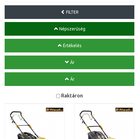
FILTER
Népszerűség
Értékelés
Ár
Ár
Raktáron