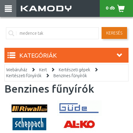
0 db
KERESÉS
KATEGÓRIÁK
Webáruház
Kert
Kertészeti gépek
Kertészeti fűnyírók
Benzines fűnyírók
Benzines fűnyírók