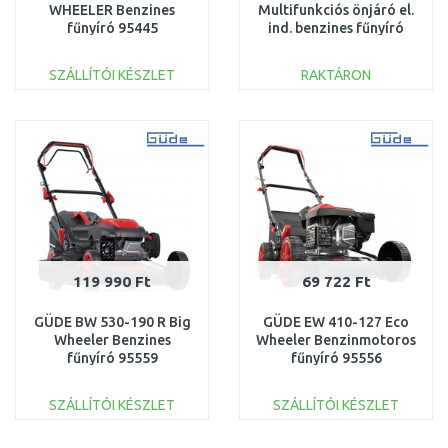
WHEELER Benzines
Multifunkciós önjáró el.
fűnyíró 95445
ind. benzines fűnyíró
PM12B2301027B
SZERVIZELT
SZÁLLÍTÓI KÉSZLET
RAKTÁRON
KOSÁRBA
KOSÁRBA
Összehasonlítás
Összehasonlítás
119 990 Ft
69 722 Ft
GÜDE BW 530-190 R Big
GÜDE EW 410-127 Eco
Wheeler Benzines
Wheeler Benzinmotoros
fűnyíró 95559
fűnyíró 95556
SZÁLLÍTÓI KÉSZLET
SZÁLLÍTÓI KÉSZLET
KOSÁRBA
KOSÁRBA