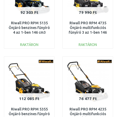
92 303 Ft
79 990 Ft
Riwall PRO RPM 5135
Riwall PRO RPM 4735
Önjáró benzines fűnyíró
Önjáró multifunkciós
4 az 1-ben 146 cm3
fűnyíró 3 az 1-ben 146
PM12B1901009B
cm3 PM12B1901023B
RAKTÁRON
RAKTÁRON
KOSÁRBA
KOSÁRBA
Összehasonlítás
Összehasonlítás
112 085 Ft
76 477 Ft
Riwall PRO RPM 5355
Riwall PRO RPM 4235
Önjáró benzines fűnyíró
Önjáró multifunkciós