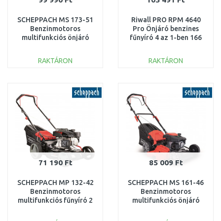
SCHEPPACH MS 173-51
Riwall PRO RPM 4640
Benzinmotoros
Pro Önjáró benzines
multifunkciós önjáró
fűnyíró 4 az 1-ben 166
fűnyíró 4 az 1-ben
cm3 PM12F2101001B
5911259942
RAKTÁRON
RAKTÁRON
KOSÁRBA
KOSÁRBA
Összehasonlítás
Összehasonlítás
71 190 Ft
85 009 Ft
SCHEPPACH MP 132-42
SCHEPPACH MS 161-46
Benzinmotoros
Benzinmotoros
multifunkciós fűnyíró 2
multifunkciós önjáró
az 1-ben 5911248903
fűnyíró 4 az 1-ben
5911273942