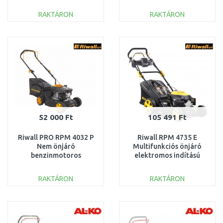
PM12B1901013B
cm3 PM12F2101002B
RAKTÁRON
RAKTÁRON
KOSÁRBA
KOSÁRBA
Összehasonlítás
Összehasonlítás
52 000 Ft
105 491 Ft
Riwall PRO RPM 4032 P
Riwall RPM 4735 E
Nem önjáró
Multifunkciós önjáró
benzinmotoros
elektromos indítású
multifunkciós fűnyíró
benzines fűnyíró
2in1 39112529914
PM12B2301027B
RAKTÁRON
RAKTÁRON
KOSÁRBA
KOSÁRBA
Összehasonlítás
Összehasonlítás