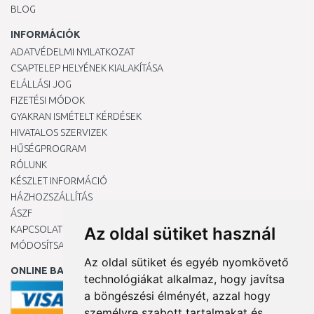
BLOG
INFORMÁCIÓK
ADATVÉDELMI NYILATKOZAT
CSAPTELEP HELYÉNEK KIALAKÍTÁSA
ELÁLLÁSI JOG
FIZETÉSI MÓDOK
GYAKRAN ISMÉTELT KÉRDÉSEK
HIVATALOS SZERVIZEK
HŰSÉGPROGRAM
RÓLUNK
KÉSZLET INFORMÁCIÓ
HÁZHOZSZÁLLÍTÁS
ÁSZF
KAPCSOLAT
Az oldal sütiket használ
MÓDOSÍTSA A COOKIE-BEÁLLÍTÁSAIMAT
Az oldal sütiket és egyéb nyomkövető
ONLINE BANKKÁRTYÁVAL
technológiákat alkalmaz, hogy javítsa
a böngészési élményét, azzal hogy
személyre szabott tartalmakat és