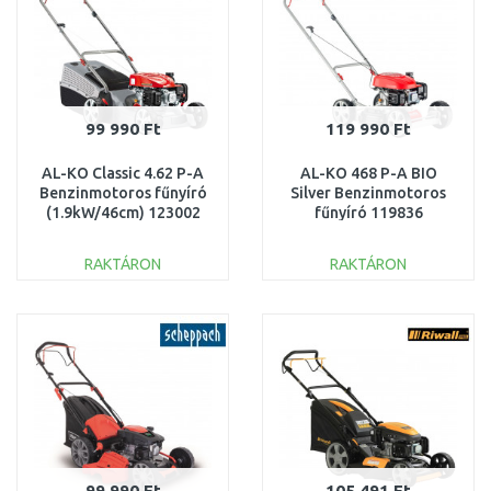
99 990 Ft
119 990 Ft
AL-KO Classic 4.62 P-A
AL-KO 468 P-A BIO
Benzinmotoros fűnyíró
Silver Benzinmotoros
(1.9kW/46cm) 123002
fűnyíró 119836
RAKTÁRON
RAKTÁRON
KOSÁRBA
KOSÁRBA
Összehasonlítás
Összehasonlítás
99 990 Ft
105 491 Ft