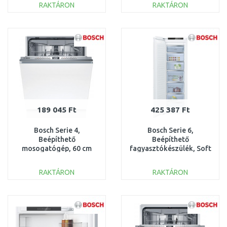
RAKTÁRON
RAKTÁRON
KOSÁRBA
KOSÁRBA
Összehasonlítás
Összehasonlítás
189 045 Ft
425 387 Ft
Bosch Serie 4,
Bosch Serie 6,
Beépíthető
Beépíthető
mosogatógép, 60 cm
fagyasztókészülék, Soft
SMV4EVX04E
close lapos zsanérral
GIN81ACE0
RAKTÁRON
RAKTÁRON
KOSÁRBA
KOSÁRBA
Összehasonlítás
Összehasonlítás