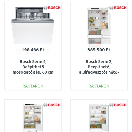
Összehasonlítás
Összehasonlítás
198 486 Ft
385 500 Ft
Bosch Serie 4,
Bosch Serie 2,
Beépíthető
Beépíthető,
mosogatógép, 60 cm
alulfagyasztós hűtő-
SMV4ENX06E
fagyasztó kombináció,
KBN96NSE0
RAKTÁRON
RAKTÁRON
KOSÁRBA
KOSÁRBA
Összehasonlítás
Összehasonlítás