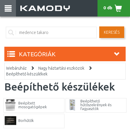
0 db
KERESÉS
KATEGÓRIÁK
Webáruház
Nagy háztartási eszközök
Beépíthető készülékek
Beépíthető készülékek
Beépíthető
Beépített
hűtőszekrények és
mosogatógépek
fagyasztók
Borhűtők