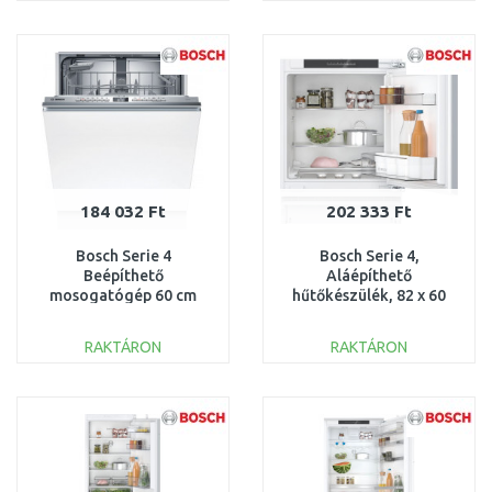
KOSÁRBA
KOSÁRBA
Összehasonlítás
Összehasonlítás
184 032 Ft
202 333 Ft
Bosch Serie 4
Bosch Serie 4,
Beépíthető
Aláépíthető
mosogatógép 60 cm
hűtőkészülék, 82 x 60
SMV4HTX14E
cm, Lapos zsanér
KUR21VFE0
RAKTÁRON
RAKTÁRON
KOSÁRBA
KOSÁRBA
Összehasonlítás
Összehasonlítás