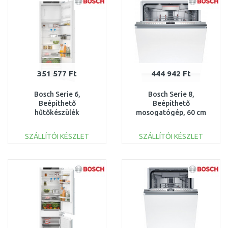
351 577 Ft
444 942 Ft
Bosch Serie 6,
Bosch Serie 8,
Beépíthető
Beépíthető
hűtőkészülék
mosogatógép, 60 cm
fagyasztórekesszel,
SMV8ECX01E
177.5 x 56 cm,
SZÁLLÍTÓI KÉSZLET
SZÁLLÍTÓI KÉSZLET
KIL82ADD0
KOSÁRBA
KOSÁRBA
Összehasonlítás
Összehasonlítás