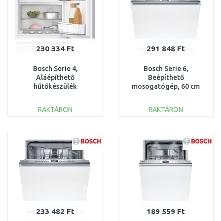
230 334 Ft
291 848 Ft
Bosch Serie 4,
Bosch Serie 6,
Aláépíthető
Beépíthető
hűtőkészülék
mosogatógép, 60 cm
fagyasztórekesszel, 82 x
SMV6YCX02E
60 cm, KUL22VFD0
RAKTÁRON
RAKTÁRON
KOSÁRBA
KOSÁRBA
Összehasonlítás
Összehasonlítás
233 482 Ft
189 559 Ft