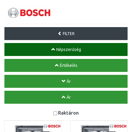
FILTER
Népszerűség
Értékelés
Ár
Ár
Raktáron