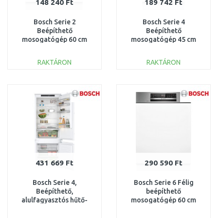
148 240 Ft
189 742 Ft
Bosch Serie 2
Bosch Serie 4
Beépíthető
Beépíthető
mosogatógép 60 cm
mosogatógép 45 cm
SMV25AX06E
SPV4EMX17E
RAKTÁRON
RAKTÁRON
KOSÁRBA
KOSÁRBA
Összehasonlítás
Összehasonlítás
431 669 Ft
290 590 Ft
Bosch Serie 4,
Bosch Serie 6 Félig
Beépíthető,
beépíthető
alulfagyasztós hűtő-
mosogatógép 60 cm
fagyasztó kombináció,
Szálcsiszolt acél
KBN96VFE0