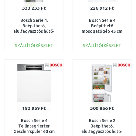
333 233 Ft
226 912 Ft
Bosch Serie 4,
Bosch Serie 4
Beépíthető,
Beépíthető
alulfagyasztós hűtő-
mosogatógép 45 cm
fagyasztó kombináció
VarioHinge -
KIN86VFE0
csúszózsanér
SZÁLLÍTÓI KÉSZLET
SZÁLLÍTÓI KÉSZLET
SPT4EMX17E
KOSÁRBA
KOSÁRBA
Összehasonlítás
Összehasonlítás
182 959 Ft
300 856 Ft
Bosch Serie 4
Bosch Serie 2
Teilintegrierter
Beépíthető,
Geschirrspüler 60 cm
alulfagyasztós hűtő-