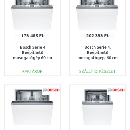
173 485 Ft
202 333 Ft
Bosch Serie 4
Bosch Serie 4,
Beépíthető
Beépíthető
mosogatógép 60 cm
mosogatógép, 60 cm
SMV4HVX14E
SMV4EVX08E
RAKTÁRON
SZÁLLÍTÓI KÉSZLET
KOSÁRBA
KOSÁRBA
Összehasonlítás
Összehasonlítás