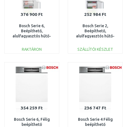
376 900 Ft
252 984 Ft
Bosch Serie 6,
Bosch Serie 2,
Beépíthető,
Beépíthető,
alulfagyasztós hűtő-
alulfagyasztós hűtő-
fagyasztó kombináció,
fagyasztó kombináció,
177.2 x 55.8 cm
KIV865SE0
RAKTÁRON
SZÁLLÍTÓI KÉSZLET
KOSÁRBA
KOSÁRBA
Összehasonlítás
Összehasonlítás
354 259 Ft
236 747 Ft
Bosch Serie 6, Félig
Bosch Serie 4 Félig
beépíthető
beépíthető