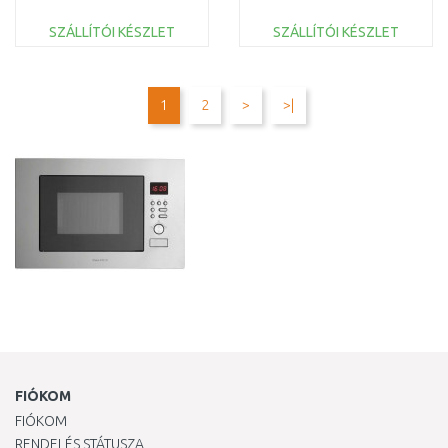
Gebürsteter Stahl
fagyasztó kombináció,
177.2x54.1cm KIN865SE0
SZÁLLÍTÓI KÉSZLET
SZÁLLÍTÓI KÉSZLET
KOSÁRBA
KOSÁRBA
Összehasonlítás
Összehasonlítás
1
2
>
>|
FIÓKOM
FIÓKOM
RENDELÉS STÁTUSZA