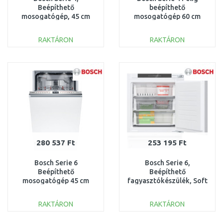
Beépíthető
beépíthető
mosogatógép, 45 cm
mosogatógép 60 cm
SPV4HMX10E
Szálcsiszolt acél
SMI4HVS14E
RAKTÁRON
RAKTÁRON
KOSÁRBA
KOSÁRBA
Összehasonlítás
Összehasonlítás
280 537 Ft
253 195 Ft
Bosch Serie 6
Bosch Serie 6,
Beépíthető
Beépíthető
mosogatógép 45 cm
fagyasztókészülék, Soft
SPV6ZMX17E
close lapos zsanérral
GUN21ADE0
RAKTÁRON
RAKTÁRON
KOSÁRBA
KOSÁRBA