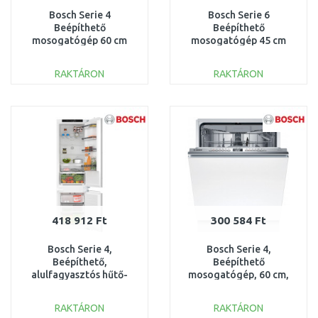
Bosch Serie 4
Bosch Serie 6
Beépíthető
Beépíthető
mosogatógép 60 cm
mosogatógép 45 cm
XXL, VarioHinge -
SPV6EMX09E
csúszózsanér
RAKTÁRON
RAKTÁRON
SBH4HVX14E
KOSÁRBA
KOSÁRBA
Összehasonlítás
Összehasonlítás
418 912 Ft
300 584 Ft
Bosch Serie 4,
Bosch Serie 4,
Beépíthető,
Beépíthető
alulfagyasztós hűtő-
mosogatógép, 60 cm,
fagyasztó kombináció
XXL SBH4ECX28E
KIN96VFD0
RAKTÁRON
RAKTÁRON