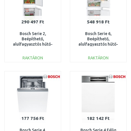
290 497 Ft
548 918 Ft
Bosch Serie 2,
Bosch Serie 6,
Beépíthető,
Beépíthető,
alulfagyasztós hűtő-
alulfagyasztós hűtő-
fagyasztó kombináció,
fagyasztó kombináció,
177.2x54.1 cm
KBN96ADD0
RAKTÁRON
RAKTÁRON
KOSÁRBA
KOSÁRBA
Összehasonlítás
Összehasonlítás
177 756 Ft
182 142 Ft
Bosch Serie 4,
Bosch Serie 4 Félig