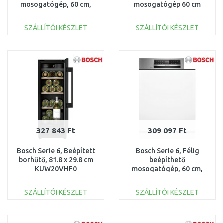
mosogatógép, 60 cm,
mosogatógép 60 cm
Szálcsiszolt acél
Szálcsiszolt acél
SMI6ZCS10E
SMI4HCS07E
SZÁLLÍTÓI KÉSZLET
SZÁLLÍTÓI KÉSZLET
KOSÁRBA
KOSÁRBA
Összehasonlítás
Összehasonlítás
327 843 Ft
309 097 Ft
Bosch Serie 6, Beépített
Bosch Serie 6, Félig
borhűtő, 81.8 x 29.8 cm
beépíthető
KUW20VHF0
mosogatógép, 60 cm,
Szálcsiszolt acél
SMI6ZCS16E
SZÁLLÍTÓI KÉSZLET
SZÁLLÍTÓI KÉSZLET
KOSÁRBA
KOSÁRBA
Összehasonlítás
Összehasonlítás