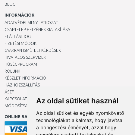
BLOG
INFORMÁCIÓK
ADATVÉDELMI NYILATKOZAT
CSAPTELEP HELYÉNEK KIALAKÍTÁSA
ELÁLLÁSI JOG
FIZETÉSI MÓDOK
GYAKRAN ISMÉTELT KÉRDÉSEK
HIVATALOS SZERVIZEK
HŰSÉGPROGRAM
RÓLUNK
KÉSZLET INFORMÁCIÓ
HÁZHOZSZÁLLÍTÁS
ÁSZF
KAPCSOLAT
Az oldal sütiket használ
MÓDOSÍTSA A COOKIE-BEÁLLÍTÁSAIMAT
Az oldal sütiket és egyéb nyomkövető
ONLINE BANKKÁRTYÁVAL
technológiákat alkalmaz, hogy javítsa
a böngészési élményét, azzal hogy
személyre szabott tartalmakat és