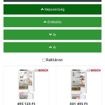
Népszerűség
Értékelés
Ár
Ár
Raktáron
495 123 Ft
301 495 Ft