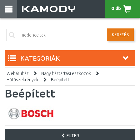
0 db
KERESÉS
KATEGÓRIÁK
Webáruház
Nagy háztartási eszközök
Hűtőszekrények
Beépített
Beépített
FILTER