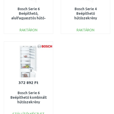
Bosch Serie 6
Bosch Serie 4
Beépíthető,
Beépíthető
alulfagyasztós hűtő-
hűtőszekrény
fagyasztó komb. 177.2 x
KIV87VFE0
55.8 cm KIN86ADB0
RAKTÁRON
RAKTÁRON
KOSÁRBA
KOSÁRBA
Összehasonlítás
Összehasonlítás
372 892 Ft
Bosch Serie 6
Beépíthető kombinált
hűtőszekrény
KIS87AFE0