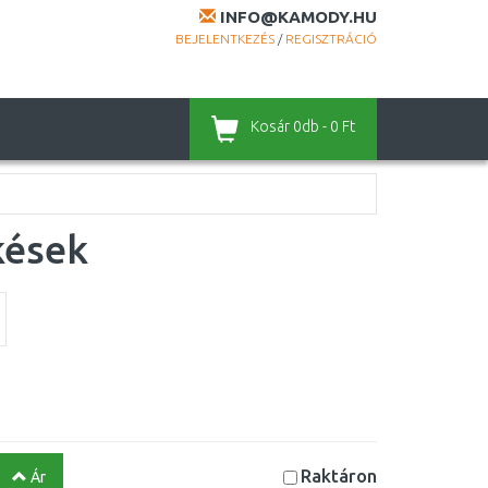
INFO@KAMODY.HU
BEJELENTKEZÉS
/
REGISZTRÁCIÓ
Kosár
0db - 0 Ft
kések
Raktáron
Ár