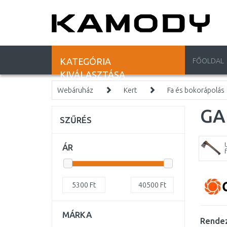
KATEGÓRIA
FŐOLDAL
KIVÁLASZTÁSA
Webáruház
Kert
Fa és bokorápolás
GA
SZŰRÉS
U
ÁR
5300
Ft
40500
Ft
MÁRKA
Rendez