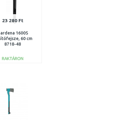
23 280 Ft
ardena 1600S
ítófejsze, 60 cm
8718-48
RAKTÁRON
KOSÁRBA
Összehasonlítás