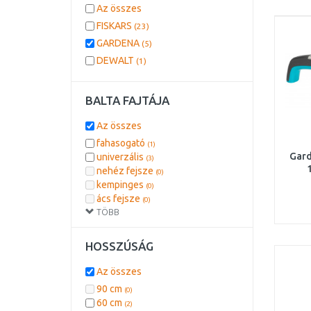
Az összes
FISKARS
(23)
GARDENA
(5)
DEWALT
(1)
BALTA FAJTÁJA
Az összes
fahasogató
(1)
Gard
univerzális
(3)
nehéz fejsze
(0)
kempinges
(0)
ács fejsze
(0)
TÖBB
HOSSZÚSÁG
Az összes
90 cm
(0)
60 cm
(2)