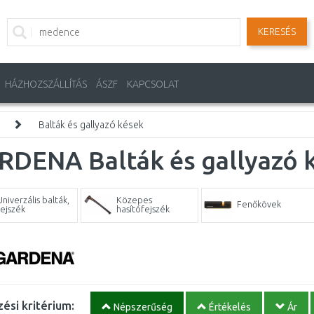
KERESÉS
HÁZHOZSZÁLLÍTÁS
ÁSZF
KAPCSOLAT
Balták és gallyazó kések
RDENA Balták és gallyazó 
niverzális balták,
Közepes
Fenőkövek
fejszék
hasítófejszék
ési kritérium:
Népszerűség
Értékelés
Ár