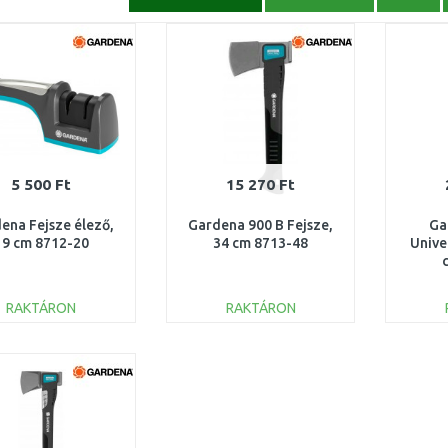
5 500 Ft
15 270 Ft
ena Fejsze élező,
Gardena 900 B Fejsze,
Ga
19 cm 8712-20
34 cm 8713-48
Unive
RAKTÁRON
RAKTÁRON
KOSÁRBA
KOSÁRBA
Összehasonlítás
Összehasonlítás