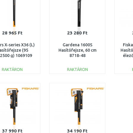
28 965 Ft
23 280 Ft
rs X-series X36 (L)
Gardena 1600S
Fiska
asítófejsze (95
Hasítófejsze, 60 cm
Hasító
2500 g) 1069109
8718-48
élez
RAKTÁRON
RAKTÁRON
KOSÁRBA
KOSÁRBA
Összehasonlítás
Összehasonlítás
37 990 Ft
34 190 Ft