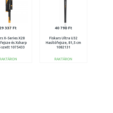
29 337 Ft
40 790 Ft
rs X-Series X28
Fiskars Ultra U32
fejsze és Xsharp
Hasítófejsze, 81,5 cm
ő szett 1075433
1082131
RAKTÁRON
RAKTÁRON
KOSÁRBA
KOSÁRBA
Összehasonlítás
Összehasonlítás