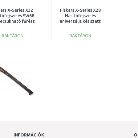
kars X-Series X32
Fiskars X-Series X28
tófejsze és SW68
Hasítófejsze és
ecsukható fűrész
univerzális kés szett
szett 1075435
1075434
RAKTÁRON
RAKTÁRON
KOSÁRBA
KOSÁRBA
Összehasonlítás
Összehasonlítás
INFORMÁCIÓK
O