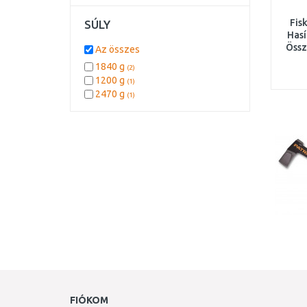
Fis
SÚLY
Hasí
Össz
Az összes
1840 g
(2)
1200 g
(1)
2470 g
(1)
FIÓKOM