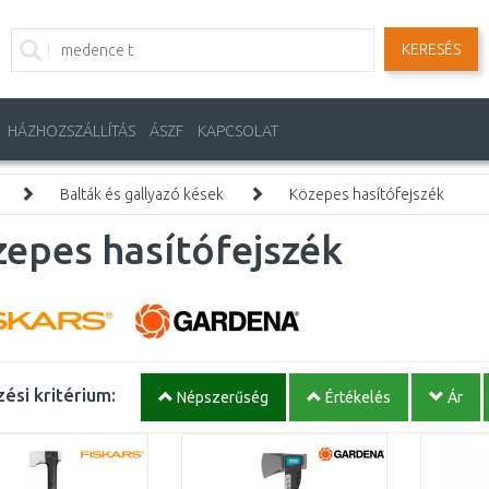
KERESÉS
HÁZHOZSZÁLLÍTÁS
ÁSZF
KAPCSOLAT
Balták és gallyazó kések
Közepes hasítófejszék
epes hasítófejszék
ési kritérium:
Népszerűség
Értékelés
Ár