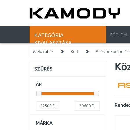
KATEGÓRIA
FŐOLDAL
KIVÁLASZTÁSA
Webáruház
Kert
Fa és bokorápolás
Köz
SZŰRÉS
ÁR
Rendez
22500
Ft
39600
Ft
MÁRKA