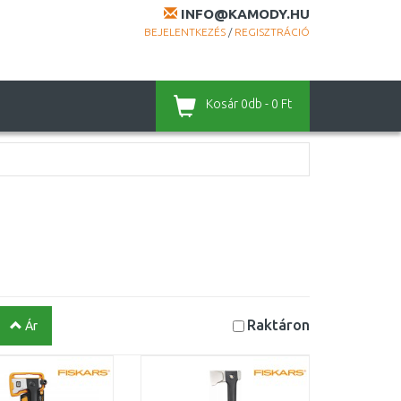
INFO@KAMODY.HU
BEJELENTKEZÉS
/
REGISZTRÁCIÓ
Kosár
0db - 0 Ft
Raktáron
Ár