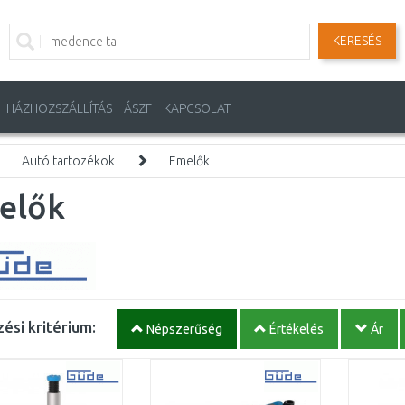
KERESÉS
HÁZHOZSZÁLLÍTÁS
ÁSZF
KAPCSOLAT
Autó tartozékok
Emelők
elők
ési kritérium:
Népszerűség
Értékelés
Ár