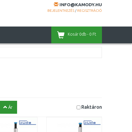
INFO@KAMODY.HU
BEJELENTKEZÉS
/
REGISZTRÁCIÓ
Kosár
0db - 0 Ft
Raktáron
Ár