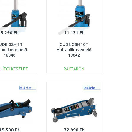
5 290 Ft
11 131 Ft
ÜDE GSH 2T
GÜDE GSH 10T
raulikus emelő
Hidraulikus emelő
18040
18042
LÍTÓI KÉSZLET
RAKTÁRON
KOSÁRBA
KOSÁRBA
Összehasonlítás
Összehasonlítás
15 590 Ft
72 990 Ft