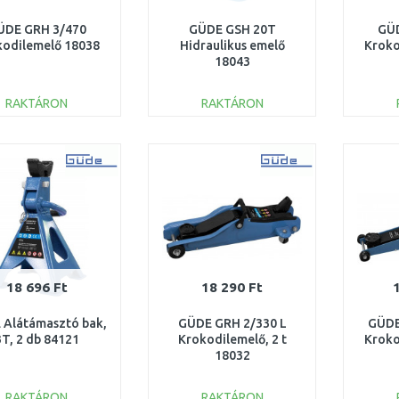
ÜDE GRH 3/470
GÜDE GSH 20T
GÜ
kodilemelő 18038
Hidraulikus emelő
Kroko
18043
RAKTÁRON
RAKTÁRON
KOSÁRBA
KOSÁRBA
Összehasonlítás
Összehasonlítás
18 696 Ft
18 290 Ft
 Alátámasztó bak,
GÜDE GRH 2/330 L
GÜDE
3T, 2 db 84121
Krokodilemelő, 2 t
Kroko
18032
RAKTÁRON
RAKTÁRON