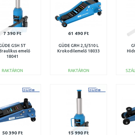
7 390 Ft
61 490 Ft
GÜDE GSH 5T
GÜDE GRH 2,5/510 L
G
draulikus emelő
Krokodilemelő 18033
Hid
18041
RAKTÁRON
RAKTÁRON
SZÁL
KOSÁRBA
KOSÁRBA
Összehasonlítás
Összehasonlítás
50 390 Ft
15 990 Ft