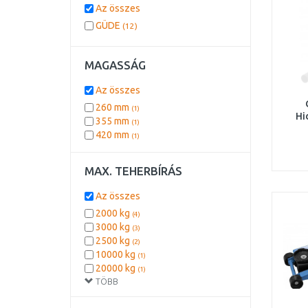
Az összes
GÜDE
(12)
MAGASSÁG
Az összes
260 mm
(1)
Hi
355 mm
(1)
420 mm
(1)
MAX. TEHERBÍRÁS
Az összes
2000 kg
(4)
3000 kg
(3)
2500 kg
(2)
10000 kg
(1)
20000 kg
(1)
TÖBB
5000 kg
(1)