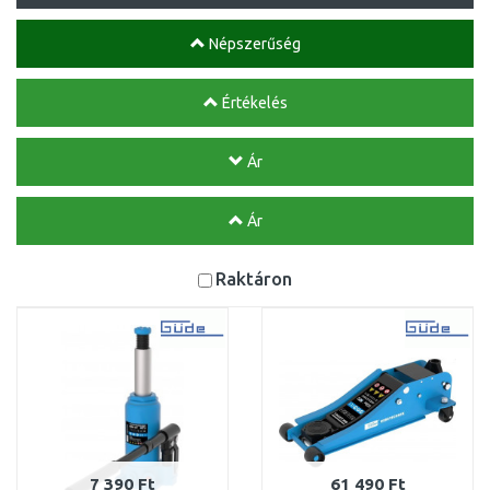
Népszerűség
Értékelés
Ár
Ár
Raktáron
7 390 Ft
61 490 Ft