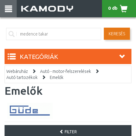
0 db
KERESÉS
KATEGÓRIÁK
Webáruház
Autó - motor-felszerelések
Autó tartozékok
Emelők
Emelők
FILTER