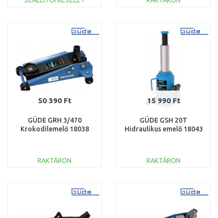
SZÁLLÍTÓI KÉSZLET
RAKTÁRON
KOSÁRBA
KOSÁRBA
Összehasonlítás
Összehasonlítás
50 390 Ft
15 990 Ft
GÜDE GRH 3/470
GÜDE GSH 20T
Krokodilemelő 18038
Hidraulikus emelő 18043
RAKTÁRON
RAKTÁRON
KOSÁRBA
KOSÁRBA
Összehasonlítás
Összehasonlítás