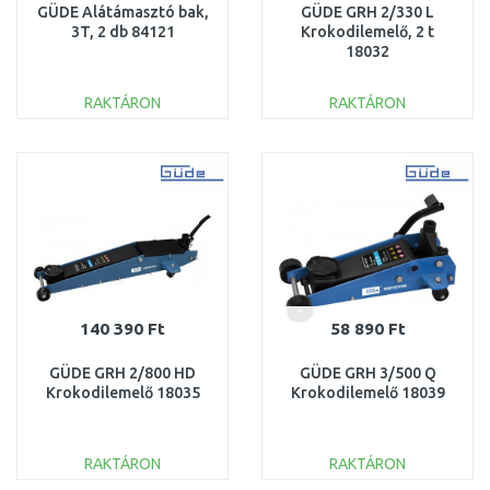
GÜDE Alátámasztó bak,
GÜDE GRH 2/330 L
3T, 2 db 84121
Krokodilemelő, 2 t
18032
RAKTÁRON
RAKTÁRON
KOSÁRBA
KOSÁRBA
Összehasonlítás
Összehasonlítás
140 390 Ft
58 890 Ft
GÜDE GRH 2/800 HD
GÜDE GRH 3/500 Q
Krokodilemelő 18035
Krokodilemelő 18039
RAKTÁRON
RAKTÁRON