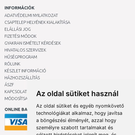
INFORMÁCIÓK
ADATVÉDELMI NYILATKOZAT
CSAPTELEP HELYÉNEK KIALAKÍTÁSA
ELÁLLÁSI JOG
FIZETÉSI MÓDOK
GYAKRAN ISMÉTELT KÉRDÉSEK
HIVATALOS SZERVIZEK
HŰSÉGPROGRAM
RÓLUNK
KÉSZLET INFORMÁCIÓ
HÁZHOZSZÁLLÍTÁS
ÁSZF
KAPCSOLAT
Az oldal sütiket használ
MÓDOSÍTSA A COOKIE-BEÁLLÍTÁSAIMAT
Az oldal sütiket és egyéb nyomkövető
ONLINE BANKKÁRTYÁVAL
technológiákat alkalmaz, hogy javítsa
a böngészési élményét, azzal hogy
személyre szabott tartalmakat és
célzott hirdetéseket jelenít meg, és