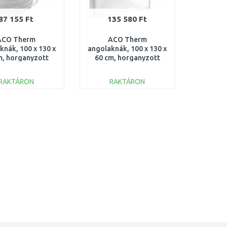
87 155 Ft
135 580 Ft
ACO Therm
ACO Therm
knák, 100 x 130 x
angolaknák, 100 x 130 x
m, horganyzott
60 cm, horganyzott
erpesztett hálós
acél terpesztett hálós
rács 35603
rács 375012
RAKTÁRON
RAKTÁRON
KOSÁRBA
KOSÁRBA
Összehasonlítás
Összehasonlítás