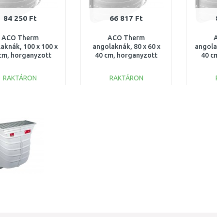
84 250 Ft
66 817 Ft
ACO Therm
ACO Therm
aknák, 100 x 100 x
angolaknák, 80 x 60 x
angola
cm, horganyzott
40 cm, horganyzott
40 c
 terpesztett hálós
acél terpesztett hálós
acél t
rács 35602
rács 35600
RAKTÁRON
RAKTÁRON
KOSÁRBA
KOSÁRBA
Összehasonlítás
Összehasonlítás