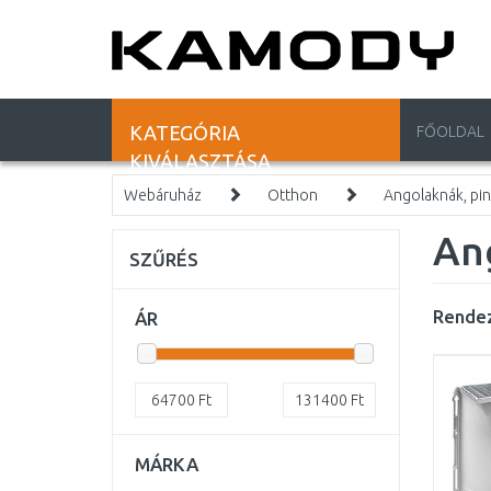
KATEGÓRIA
FŐOLDAL
KIVÁLASZTÁSA
Webáruház
Otthon
Angolaknák, pi
An
SZŰRÉS
Rendez
ÁR
64700
Ft
131400
Ft
MÁRKA