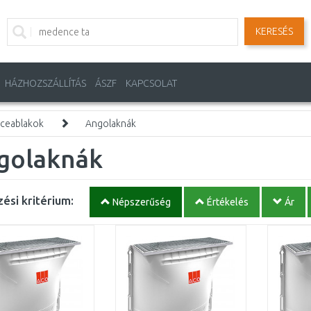
KERESÉS
HÁZHOZSZÁLLÍTÁS
ÁSZF
KAPCSOLAT
nceablakok
Angolaknák
golaknák
ési kritérium:
Népszerűség
Értékelés
Ár