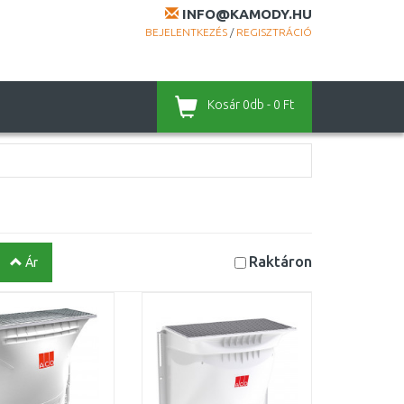
INFO@KAMODY.HU
BEJELENTKEZÉS
/
REGISZTRÁCIÓ
Kosár
0db - 0 Ft
Raktáron
Ár