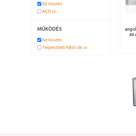
Az összes
ACO
(4)
MŰKÖDÉS
angol
40 
Az összes
acél
Terpesztett hálós rác
(4)