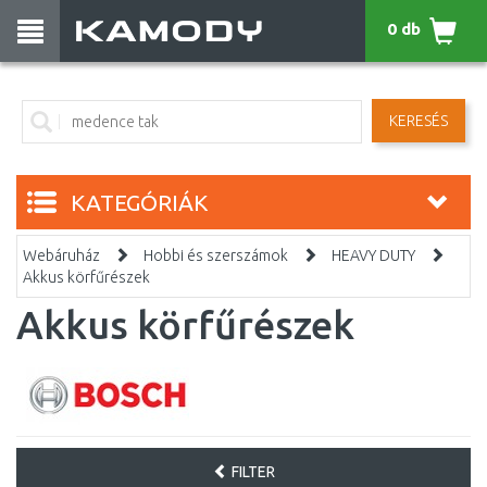
0 db
KERESÉS
KATEGÓRIÁK
Webáruház
Hobbi és szerszámok
HEAVY DUTY
Akkus körfűrészek
Akkus körfűrészek
FILTER