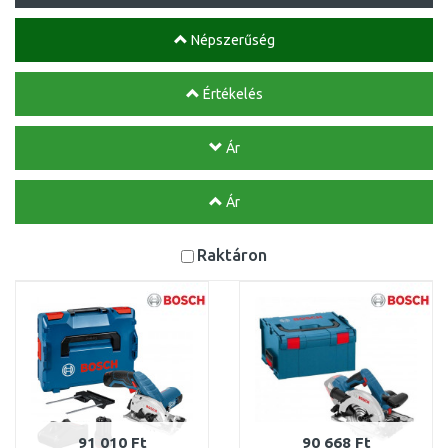
Népszerűség
Értékelés
Ár
Ár
Raktáron
91 010 Ft
90 668 Ft