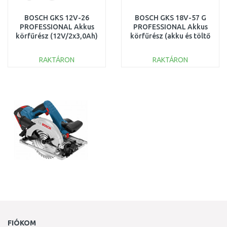
BOSCH GKS 12V-26
BOSCH GKS 18V-57 G
PROFESSIONAL Akkus
PROFESSIONAL Akkus
körfűrész (12V/2x3,0Ah)
körfűrész (akku és töltő
L-BOXX 06016A1005
nélkül) L-BOXX
06016A2101
RAKTÁRON
RAKTÁRON
KOSÁRBA
KOSÁRBA
Összehasonlítás
Összehasonlítás
FIÓKOM