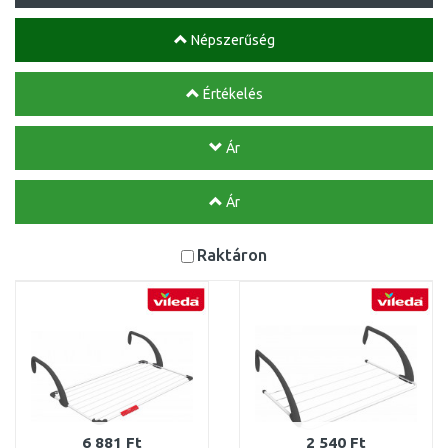
Népszerűség
Értékelés
Ár
Ár
Raktáron
6 881 Ft
2 540 Ft