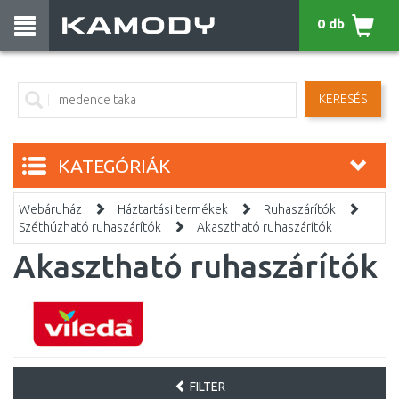
0 db
KERESÉS
KATEGÓRIÁK
Webáruház
Háztartási termékek
Ruhaszárítók
Széthúzható ruhaszárítók
Akasztható ruhaszárítók
Akasztható ruhaszárítók
FILTER