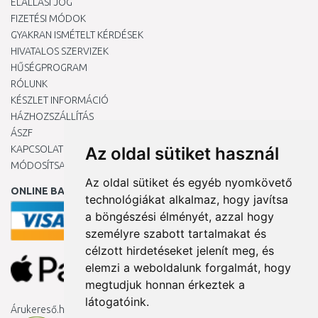
ELÁLLÁSI JOG
FIZETÉSI MÓDOK
GYAKRAN ISMÉTELT KÉRDÉSEK
HIVATALOS SZERVIZEK
HŰSÉGPROGRAM
RÓLUNK
KÉSZLET INFORMÁCIÓ
HÁZHOZSZÁLLÍTÁS
ÁSZF
KAPCSOLAT
Az oldal sütiket használ
MÓDOSÍTSA A COOKIE-BEÁLLÍTÁSAIMAT
Az oldal sütiket és egyéb nyomkövető
ONLINE BANKKÁRTYÁVAL
technológiákat alkalmaz, hogy javítsa
a böngészési élményét, azzal hogy
személyre szabott tartalmakat és
célzott hirdetéseket jelenít meg, és
elemzi a weboldalunk forgalmát, hogy
megtudjuk honnan érkeztek a
látogatóink.
Árukereső.hu