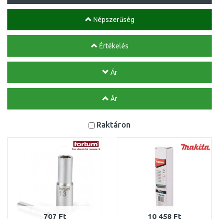
Népszerűség
Értékelés
Ár
Ár
Raktáron
707 Ft
10 458 Ft