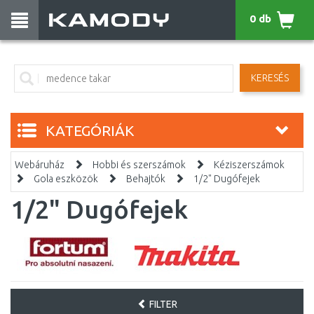
0 db
KERESÉS
KATEGÓRIÁK
Webáruház
Hobbi és szerszámok
Kéziszerszámok
Gola eszközök
Behajtók
1/2" Dugófejek
1/2" Dugófejek
FILTER