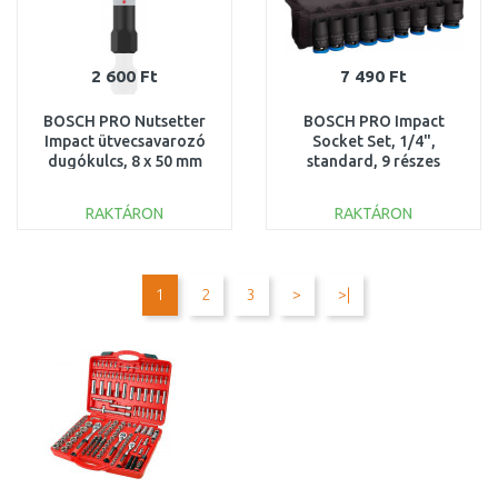
2 600 Ft
7 490 Ft
BOSCH PRO Nutsetter
BOSCH PRO Impact
Impact ütvecsavarozó
Socket Set, 1/4",
dugókulcs, 8 x 50 mm
standard, 9 részes
2608522351
2608003034
RAKTÁRON
RAKTÁRON
KOSÁRBA
KOSÁRBA
Összehasonlítás
Összehasonlítás
1
2
3
>
>|