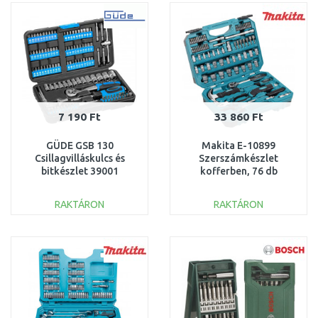
Összehasonlítás
Összehasonlítás
7 190 Ft
33 860 Ft
GÜDE GSB 130
Makita E-10899
Csillagvilláskulcs és
Szerszámkészlet
bitkészlet 39001
kofferben, 76 db
RAKTÁRON
RAKTÁRON
KOSÁRBA
KOSÁRBA
Összehasonlítás
Összehasonlítás