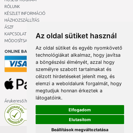
RÓLUNK
KÉSZLET INFORMÁCIÓ
HÁZHOZSZÁLLÍTÁS
ÁSZF
KAPCSOLAT
Az oldal sütiket használ
MÓDOSÍTSA A COOKIE-BEÁLLÍTÁSAIMAT
Az oldal sütiket és egyéb nyomkövető
ONLINE BANKKÁRTYÁVAL
technológiákat alkalmaz, hogy javítsa
a böngészési élményét, azzal hogy
személyre szabott tartalmakat és
célzott hirdetéseket jelenít meg, és
elemzi a weboldalunk forgalmát, hogy
megtudjuk honnan érkeztek a
látogatóink.
Árukereső.hu
Elfogadom
Elutasítom
Beállítások megváltoztatása