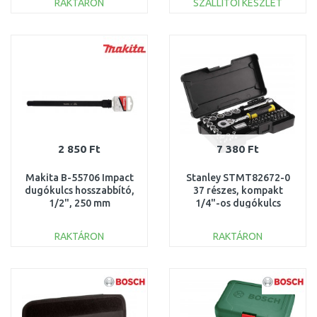
RAKTÁRON
SZÁLLÍTÓI KÉSZLET
KOSÁRBA
KOSÁRBA
Összehasonlítás
Összehasonlítás
2 850 Ft
7 380 Ft
Makita B-55706 Impact
Stanley STMT82672-0
dugókulcs hosszabbító,
37 részes, kompakt
1/2", 250 mm
1/4"-os dugókulcs
készlet (4-14 mm)
RAKTÁRON
RAKTÁRON
KOSÁRBA
KOSÁRBA
Összehasonlítás
Összehasonlítás