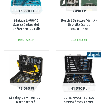
46 990 Ft
3 490 Ft
Makita E-06616
Bosch 25 részes Mini X-
Szerszámkészlet
line bitkészlet
kofferben, 221 db
2607019676
RAKTÁRON
RAKTÁRON
KOSÁRBA
KOSÁRBA
Összehasonlítás
Összehasonlítás
78 690 Ft
41 980 Ft
Stanley STMT98109-1
SCHEPPACH TB 150
Karbantartói
Szerszámos koffer