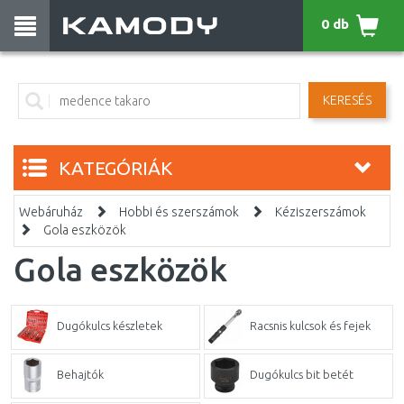
0 db
KERESÉS
KATEGÓRIÁK
Webáruház
Hobbi és szerszámok
Kéziszerszámok
Gola eszközök
Gola eszközök
Dugókulcs készletek
Racsnis kulcsok és fejek
Behajtók
Dugókulcs bit betét