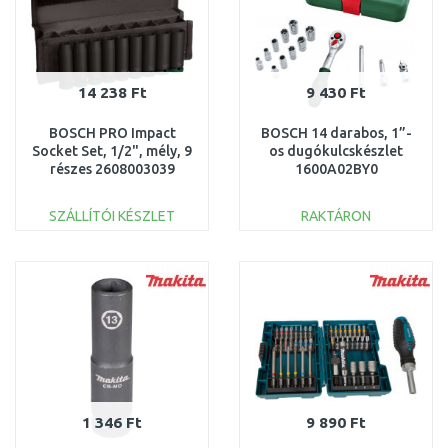
14 238 Ft
9 430 Ft
BOSCH PRO Impact
BOSCH 14 darabos, 1”-
Socket Set, 1/2", mély, 9
os dugókulcskészlet
részes 2608003039
1600A02BY0
SZÁLLÍTÓI KÉSZLET
RAKTÁRON
KOSÁRBA
KOSÁRBA
Összehasonlítás
Összehasonlítás
1 346 Ft
9 890 Ft