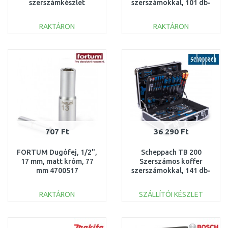
szerszámkészlet
szerszámokkal, 101 db-
bőröndben, 142 részes
os 5909306900
RAKTÁRON
RAKTÁRON
KOSÁRBA
KOSÁRBA
Összehasonlítás
Összehasonlítás
707 Ft
36 290 Ft
FORTUM Dugófej, 1/2",
Scheppach TB 200
17 mm, matt króm, 77
Szerszámos koffer
mm 4700517
szerszámokkal, 141 db-
os 5909330900
RAKTÁRON
SZÁLLÍTÓI KÉSZLET
KOSÁRBA
KOSÁRBA
Összehasonlítás
Összehasonlítás