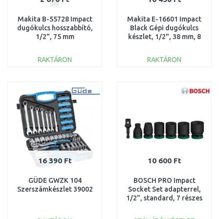
Makita B-55728 Impact
Makita E-16601 Impact
dugókulcs hosszabbító,
Black Gépi dugókulcs
1/2", 75 mm
készlet, 1/2", 38 mm, 8
db
RAKTÁRON
RAKTÁRON
KOSÁRBA
KOSÁRBA
Összehasonlítás
Összehasonlítás
16 390 Ft
10 600 Ft
GÜDE GWZK 104
BOSCH PRO Impact
Szerszámkészlet 39002
Socket Set adapterrel,
1/2", standard, 7 részes
2608003032