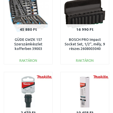
45 880 Ft
16 990 Ft
GÜDE GWZK 157
BOSCH PRO Impact
Szerszámkészlet
Socket Set, 1/2", mély, 9
kofferben 39003
részes 2608003040
RAKTÁRON
RAKTÁRON
KOSÁRBA
KOSÁRBA
Összehasonlítás
Összehasonlítás
2 670 Ft
10 458 Ft