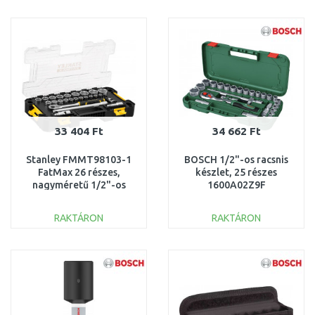
KOSÁRBA
KOSÁRBA
Összehasonlítás
Összehasonlítás
33 404 Ft
34 662 Ft
Stanley FMMT98103-1
BOSCH 1/2"-os racsnis
FatMax 26 részes,
készlet, 25 részes
nagyméretű 1/2"-os
1600A02Z9F
dugókulcs készlet Pro-
Stack
RAKTÁRON
RAKTÁRON
KOSÁRBA
KOSÁRBA
Összehasonlítás
Összehasonlítás