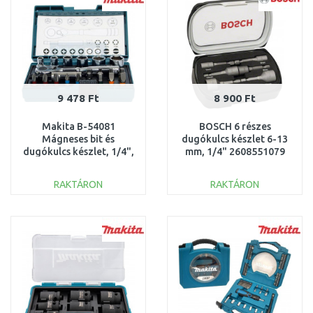
9 478 Ft
8 900 Ft
Makita B-54081
BOSCH 6 részes
Mágneses bit és
dugókulcs készlet 6-13
dugókulcs készlet, 1/4",
mm, 1/4" 2608551079
21 db
RAKTÁRON
RAKTÁRON
KOSÁRBA
KOSÁRBA
Összehasonlítás
Összehasonlítás