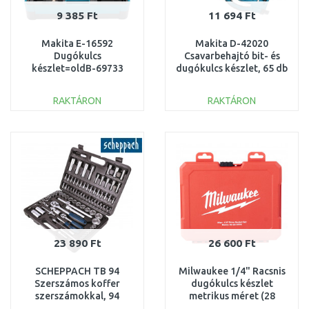
9 385 Ft
11 694 Ft
Makita E-16592
Makita D-42020
Dugókulcs
Csavarbehajtó bit- és
készlet=oldB-69733
dugókulcs készlet, 65 db
RAKTÁRON
RAKTÁRON
KOSÁRBA
KOSÁRBA
Összehasonlítás
Összehasonlítás
23 890 Ft
26 600 Ft
SCHEPPACH TB 94
Milwaukee 1/4" Racsnis
Szerszámos koffer
dugókulcs készlet
szerszámokkal, 94
metrikus méret (28
részes 5909308900
részes)4932464943