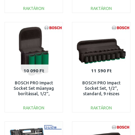
RAKTÁRON
RAKTÁRON
KOSÁRBA
KOSÁRBA
Összehasonlítás
Összehasonlítás
10 090 Ft
11 590 Ft
BOSCH PRO Impact
BOSCH PRO Impact
Socket Set műanyag
Socket Set, 1/2",
borítással, 1/2",
standard, 9 részes
rendkívül mély, 3 részes
2608003038
2608003033
RAKTÁRON
RAKTÁRON
KOSÁRBA
KOSÁRBA
Összehasonlítás
Összehasonlítás