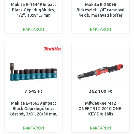
Makita E-16449 Impact
Makita E-25096
Black Gépi dugókulcs,
Bitkészlet 1/4" racsnival
1/2", 13x81,5 mm
44 db, műanyag koffer
RAKTÁRON
RAKTÁRON
KOSÁRBA
KOSÁRBA
Összehasonlítás
Összehasonlítás
7 545 Ft
362 100 Ft
Makita E-16639 Impact
Milwaukee M12
Black Gépi dugókulcs
ONEFTR12-201C ONE-
készlet, 3/8", 28/30 mm,
KEY Digitális
8 db = old B-54651
nyomatékkulcs
4933464970
RAKTÁRON
RAKTÁRON