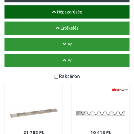
Népszerűség
Értékelés
Ár
Ár
Raktáron
21 782 Ft
10 415 Ft