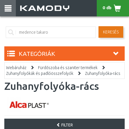
0 db
KERESÉS
KATEGÓRIÁK
Webáruház
Fürdőszoba és szaniter termékek
Zuhanyfolyókák és padlóösszefolyók
Zuhanyfolyóka-rács
Zuhanyfolyóka-rács
FILTER