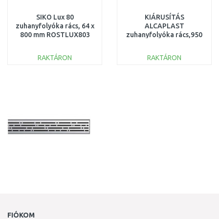
SIKO Lux 80
KIÁRUSÍTÁS
zuhanyfolyóka rács, 64 x
ALCAPLAST
800 mm ROSTLUX803
zuhanyfolyóka rács,950
mm, rozsdamentes-
fényes SMILE-950L
RAKTÁRON
RAKTÁRON
KICSOMAGOLT
KOSÁRBA
KOSÁRBA
Összehasonlítás
Összehasonlítás
FIÓKOM