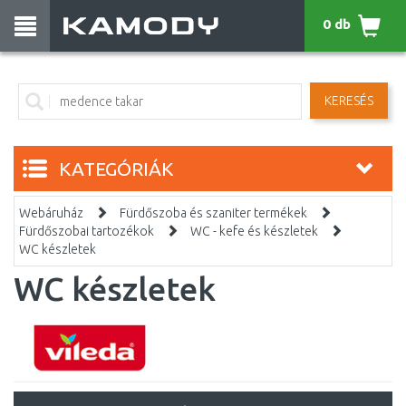
0 db
KERESÉS
KATEGÓRIÁK
Webáruház
Fürdőszoba és szaniter termékek
Fürdőszobai tartozékok
WC - kefe és készletek
WC készletek
WC készletek