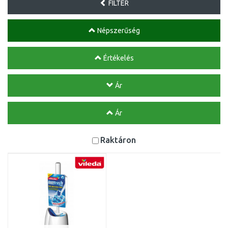
FILTER
Népszerűség
Értékelés
Ár
Ár
Raktáron