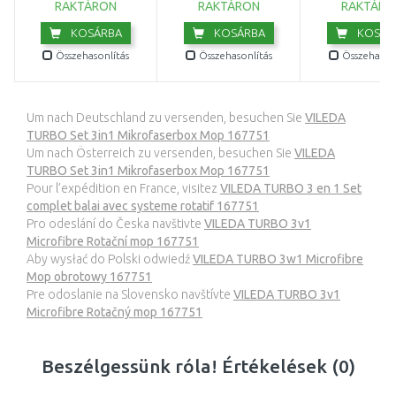
RAKTÁRON
RAKTÁRON
RAKTÁRO
KOSÁRBA
KOSÁRBA
KOSÁR
Összehasonlítás
Összehasonlítás
Összehasonl
Um nach Deutschland zu versenden, besuchen Sie
VILEDA
TURBO Set 3in1 Mikrofaserbox Mop 167751
Um nach Österreich zu versenden, besuchen Sie
VILEDA
TURBO Set 3in1 Mikrofaserbox Mop 167751
Pour l’expédition en France, visitez
VILEDA TURBO 3 en 1 Set
complet balai avec systeme rotatif 167751
Pro odeslání do Česka navštivte
VILEDA TURBO 3v1
Microfibre Rotační mop 167751
Aby wysłać do Polski odwiedź
VILEDA TURBO 3w1 Microfibre
Mop obrotowy 167751
Pre odoslanie na Slovensko navštívte
VILEDA TURBO 3v1
Microfibre Rotačný mop 167751
Beszélgessünk róla! Értékelések (0)