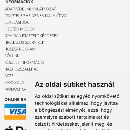
INFORMÁCIÓK
ADATVÉDELMI NYILATKOZAT
CSAPTELEP HELYÉNEK KIALAKÍTÁSA
ELÁLLÁSI JOG
FIZETÉSI MÓDOK
GYAKRAN ISMÉTELT KÉRDÉSEK
HIVATALOS SZERVIZEK
HŰSÉGPROGRAM
RÓLUNK
KÉSZLET INFORMÁCIÓ
HÁZHOZSZÁLLÍTÁS
ÁSZF
KAPCSOLAT
Az oldal sütiket használ
MÓDOSÍTSA A COOKIE-BEÁLLÍTÁSAIMAT
Az oldal sütiket és egyéb nyomkövető
ONLINE BANKKÁRTYÁVAL
technológiákat alkalmaz, hogy javítsa
a böngészési élményét, azzal hogy
személyre szabott tartalmakat és
célzott hirdetéseket jelenít meg, és