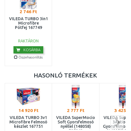
2 746 Ft
VILEDA TURBO 3in1
Microfibre
Pótfej 167749
RAKTÁRON
KOSÁRBA
Összehasonlítás
HASONLÓ TERMÉKEK
14 920 Ft
2 777 Ft
3 425 F
VILEDA TURBO 3v1
VILEDA SuperMocio
VILEDA Super
Microfibre Felmosó
Soft Gyorsfelmosó
3Action 
készlet 167751
nyéllel (148058)
Gyorsfelmosó 
F25263
(148059) F1