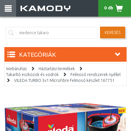
0 db
KERESÉS
KATEGÓRIÁK
Webáruház
Háztartási termékek
Takarító eszközök és vödrök
Felmosó rendszerek nyéllel
VILEDA TURBO 3v1 Microfibre Felmosó készlet 167751