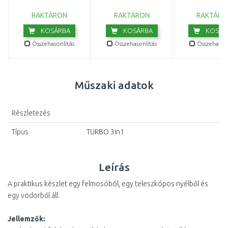
RAKTÁRON
RAKTÁRON
RAKTÁRO
KOSÁRBA
KOSÁRBA
KOSÁR
Összehasonlítás
Összehasonlítás
Összehasonl
Műszaki adatok
Részletezés
Típus
TURBO 3in1
Leírás
A praktikus készlet egy felmosóból, egy teleszkópos nyélből és
egy vödörből áll.
Jellemzők: