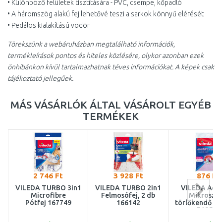
• Különböző felületek tisztítására - PVC, csempe, kőpadló
• A háromszög alakú fej lehetővé teszi a sarkok könnyű elérését
• Pedálos kialakítású vödör
Törekszünk a webáruházban megtalálható információk,
termékleírások pontos és hiteles közlésére, olykor azonban ezek
önhibánkon kívül tartalmazhatnak téves információkat. A képek csak
tájékoztató jellegűek.
MÁS VÁSÁRLÓK ÁLTAL VÁSÁROLT EGYÉB
TERMÉKEK
2 746 Ft
3 928 Ft
876 Ft
VILEDA TURBO 3in1
VILEDA TURBO 2in1
VILEDA Acti
Microfibre
Felmosófej, 2 db
Mikroszál
Pótfej 167749
166142
törlőkendő (1
F18572