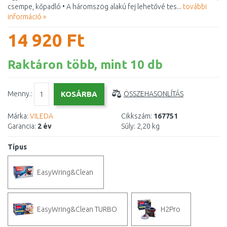
csempe, kőpadló • A háromszög alakú fej lehetővé tes...
további
információ »
14 920 Ft
Raktáron több, mint 10 db
Menny.:
ÖSSZEHASONLÍTÁS
Márka:
VILEDA
Cikkszám:
167751
Garancia:
2 év
Súly:
2,20 kg
Típus
EasyWring&Clean
EasyWring&Clean TURBO
H2Pro