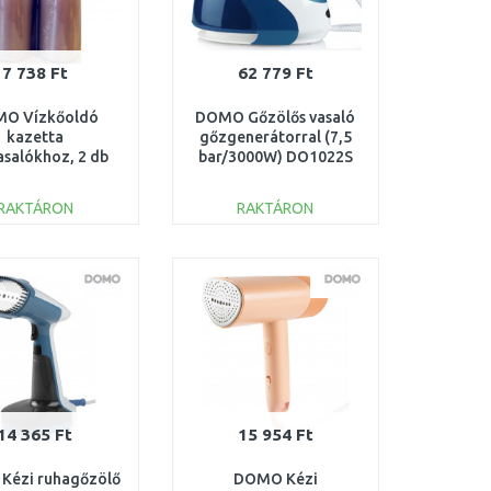
7 738 Ft
62 779 Ft
O Vízkőoldó
DOMO Gőzölős vasaló
kazetta
gőzgenerátorral (7,5
salókhoz, 2 db
bar/3000W) DO1022S
O7074S-AC
RAKTÁRON
RAKTÁRON
KOSÁRBA
KOSÁRBA
Összehasonlítás
Összehasonlítás
14 365 Ft
15 954 Ft
Kézi ruhagőzölő
DOMO Kézi