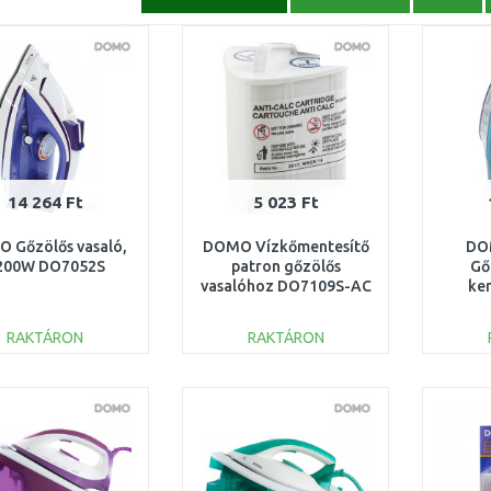
14 264 Ft
5 023 Ft
 Gőzölős vasaló,
DOMO Vízkőmentesítő
DO
200W DO7052S
patron gőzölős
Gő
vasalóhoz DO7109S-AC
ke
RAKTÁRON
RAKTÁRON
KOSÁRBA
KOSÁRBA
Összehasonlítás
Összehasonlítás