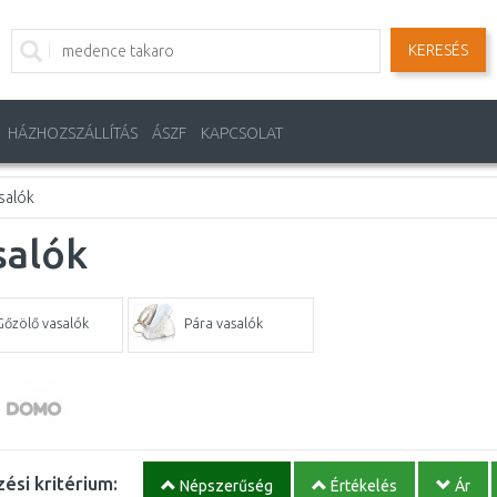
KERESÉS
HÁZHOZSZÁLLÍTÁS
ÁSZF
KAPCSOLAT
salók
salók
Gőzölő vasalók
Pára vasalók
ési kritérium:
Népszerűség
Értékelés
Ár