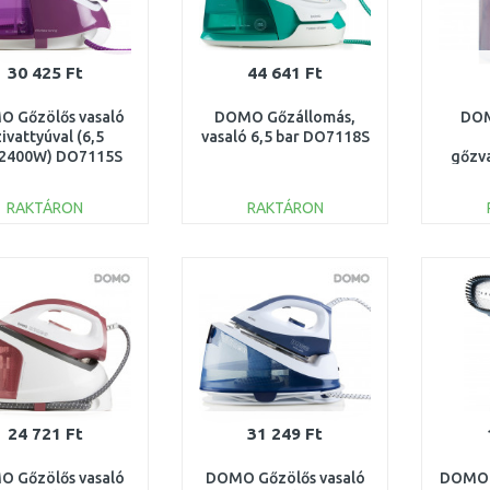
30 425 Ft
44 641 Ft
 Gőzölős vasaló
DOMO Gőzállomás,
DOM
zivattyúval (6,5
vasaló 6,5 bar DO7118S
/2400W) DO7115S
gőzva
D
RAKTÁRON
RAKTÁRON
KOSÁRBA
KOSÁRBA
Összehasonlítás
Összehasonlítás
24 721 Ft
31 249 Ft
 Gőzölős vasaló
DOMO Gőzölős vasaló
DOMO 