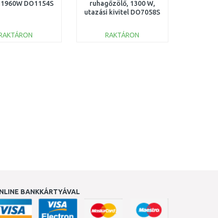
, 1960W DO1154S
ruhagőzölő, 1300 W,
utazási kivitel DO7058S
RAKTÁRON
RAKTÁRON
KOSÁRBA
KOSÁRBA
Összehasonlítás
Összehasonlítás
NLINE BANKKÁRTYÁVAL