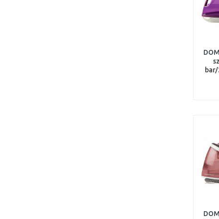
DOMO
s
bar
DOMO