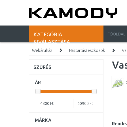
KATEGÓRIA
FŐOLDAL
KIVÁLASZTÁSA
Webáruház
Háztartási eszközök
Va
Va
SZŰRÉS
ÁR
4800
Ft
60900
Ft
MÁRKA
Rendez