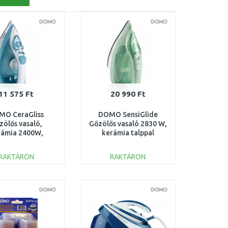
11 575 Ft
20 990 Ft
MO CeraGliss
DOMO SensiGlide
zölős vasaló,
Gőzölős vasaló 2830 W,
rámia 2400W,
kerámia talppal
DO1153S
DO7059S
RAKTÁRON
RAKTÁRON
KOSÁRBA
KOSÁRBA
Összehasonlítás
Összehasonlítás