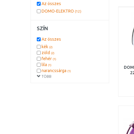
Az összes
DOMO-ELEKTRO
(12)
SZÍN
Az összes
kék
(2)
zöld
(2)
fehér
(1)
lila
(1)
DOMO
narancssárga
(1)
2
TÖBB
piros
(1)
sötétkék
(1)