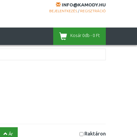
INFO@KAMODY.HU
BEJELENTKEZÉS
/
REGISZTRÁCIÓ
Kosár
0db - 0 Ft
Raktáron
Ár