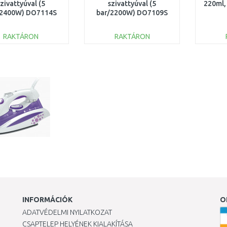
szivattyúval (5
szivattyúval (5
220ml
/2400W) DO7114S
bar/2200W) DO7109S
RAKTÁRON
RAKTÁRON
KOSÁRBA
KOSÁRBA
Összehasonlítás
Összehasonlítás
INFORMÁCIÓK
O
ADATVÉDELMI NYILATKOZAT
CSAPTELEP HELYÉNEK KIALAKÍTÁSA