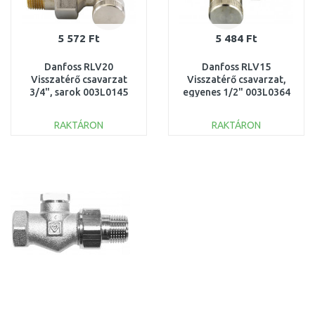
5 572 Ft
5 484 Ft
Danfoss RLV20
Danfoss RLV15
Visszatérő csavarzat
Visszatérő csavarzat,
3/4", sarok 003L0145
egyenes 1/2" 003L0364
RAKTÁRON
RAKTÁRON
KOSÁRBA
KOSÁRBA
Összehasonlítás
Összehasonlítás