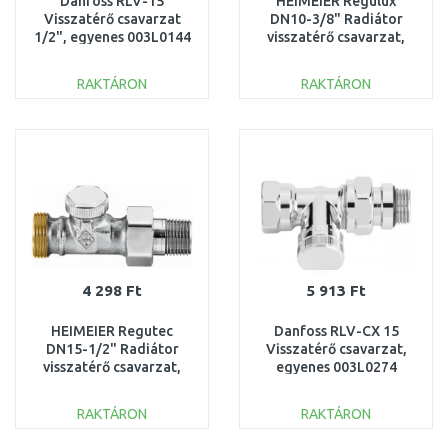
Danfoss RLV-15
HEIMEIER Regulux
Visszatérő csavarzat
DN10-3/8" Radiátor
1/2", egyenes 003L0144
visszatérő csavarzat,
egyenes 0352-01.000
RAKTÁRON
RAKTÁRON
KOSÁRBA
KOSÁRBA
Összehasonlítás
Összehasonlítás
4 298 Ft
5 913 Ft
HEIMEIER Regutec
Danfoss RLV-CX 15
DN15-1/2" Radiátor
Visszatérő csavarzat,
visszatérő csavarzat,
egyenes 003L0274
egyenes, külső menet
0366-02.000
RAKTÁRON
RAKTÁRON
KOSÁRBA
KOSÁRBA