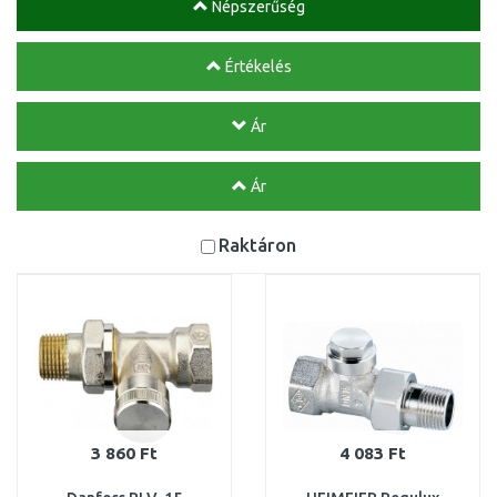
Népszerűség
Értékelés
Ár
Ár
Raktáron
3 860 Ft
4 083 Ft