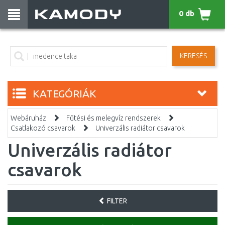
0 db
KERESÉS
KATEGÓRIÁK
Webáruház
Fűtési és melegvíz rendszerek
Csatlakozó csavarok
Univerzális radiátor csavarok
Univerzális radiátor
csavarok
FILTER